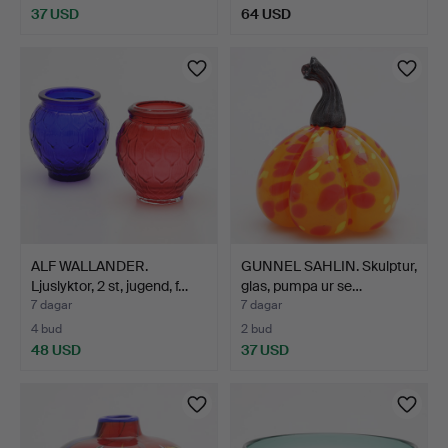
37 USD
64 USD
ALF WALLANDER.
GUNNEL SAHLIN. Skulptur,
Ljuslyktor, 2 st, jugend, f…
glas, pumpa ur se…
7 dagar
7 dagar
4 bud
2 bud
48 USD
37 USD