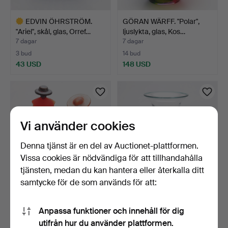
EDVIN ÖHRSTRÖM.
GÖRAN WÄRFF. "Polar",
"Ariel", skål, glas, Orref…
ljuslykta, glas, Kos…
7 dagar
7 dagar
3 bud
14 bud
43 USD
148 USD
Utvalt
föremål
Vi använder cookies
Denna tjänst är en del av Auctionet-plattformen.
Vissa cookies är nödvändiga för att tillhandahålla
tjänsten, medan du kan hantera eller återkalla ditt
samtycke för de som används för att:
KJELL ENGMAN.
GLASFÖREMÅL, 3 delar,
Skulpturer, 2 st, glas, "Cat…
Kosta Boda, signerad…
Anpassa funktioner och innehåll för dig
7 dagar
7 dagar
utifrån hur du använder plattformen.
21 bud
3 bud