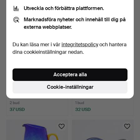
159 USD
43 USD
Utveckla och förbättra plattformen.
Marknadsföra nyheter och innehåll till dig på
externa webbplatser.
Du kan läsa mer i vår
integritetspolicy
och hantera
dina cookieinställningar nedan.
Acceptera alla
ULRICA HYDMAN-
GÖRAN WÄRFF.
Cookie-inställningar
VALLIEN. Skål på fot, "Open
"Lappland", skulpturer, 2 st
…
…
8 dagar
8 dagar
2 bud
1 bud
37 USD
32 USD