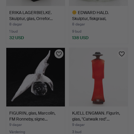
ERIKA LAGERBIELKE.
EDWARD HALD.
Skulptur, glas, Orrefor…
Skulptur, fiskgraal,
Orrefors…
8 dagar
8 dagar
1 bud
9 bud
32 USD
138 USD
Utvalt
föremål
FIGURIN, glas, Marcolin,
KJELL ENGMAN. Figurin,
FM Ronneby, signe…
glas, "Catwalk red"…
9 dagar
9 dagar
Värdering
3 bud