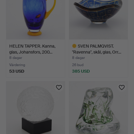
HELEN TAPPER. Kanna,
SVEN PALMQVIST.
glas, Johansfors, 200…
"Ravenna", skål, glas, Orr…
8 dagar
8 dagar
Värdering
26 bud
53 USD
385 USD
Utvalt
föremål