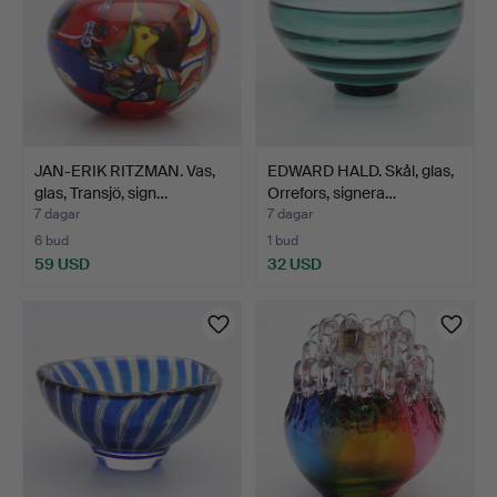
JAN-ERIK RITZMAN. Vas,
EDWARD HALD. Skål, glas,
glas, Transjö, sign…
Orrefors, signera…
7 dagar
7 dagar
6 bud
1 bud
59 USD
32 USD