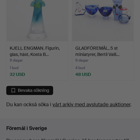
KJELL ENGMAN. Figurin,
GLADFÖREMÅL, 5 st
glas, häst, Kosta B…
miniatyrer, Bertil Valli…
9 dagar
9 dagar
1 bud
4 bud
32 USD
48 USD
Bevaka sökning
Du kan också söka i
vårt arkiv med avslutade auktioner
.
Föremål i Sverige