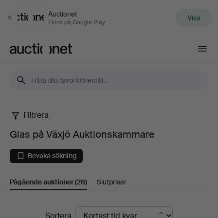
Auctionet
Visa
Stäng
Finns på Google Play
Auctionet.com
Filtrera
Glas
Glas på Växjö Auktionskammare
på
Bevaka sökning
Växjö
Pågående auktioner
(28)
Slutpriser
Auktionskammare
Pågående
Sortera