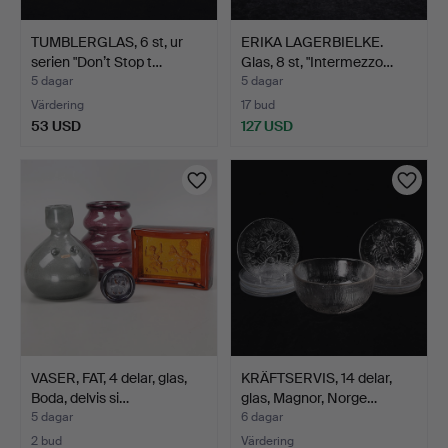
TUMBLERGLAS, 6 st, ur
ERIKA LAGERBIELKE.
serien "Don’t Stop t…
Glas, 8 st, "Intermezzo…
5 dagar
5 dagar
Värdering
17 bud
53 USD
127 USD
VASER, FAT, 4 delar, glas,
KRÄFTSERVIS, 14 delar,
Boda, delvis si…
glas, Magnor, Norge…
5 dagar
6 dagar
2 bud
Värdering