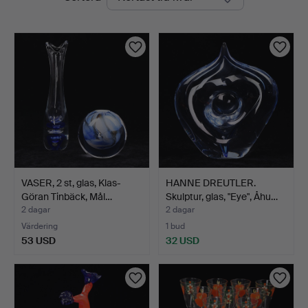
auktioner
VASER, 2 st, glas, Klas-
HANNE DREUTLER.
Göran Tinbäck, Mål…
Skulptur, glas, "Eye", Åhu…
2 dagar
2 dagar
Värdering
1 bud
53 USD
32 USD