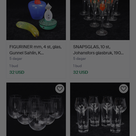
FIGURINER mm, 4 st, glas,
SNAPSGLAS, 10 st,
Gunnel Sahlin, K…
Johansfors glasbruk, 190…
5 dagar
5 dagar
1 bud
1 bud
32 USD
32 USD