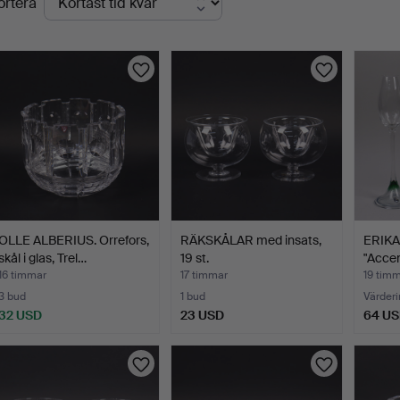
ortera
uktioner
OLLE ALBERIUS. Orrefors,
RÄKSKÅLAR med insats,
ERIKA
skål i glas, Trel…
19 st.
"Accen
champ
16 timmar
17 timmar
19 tim
3 bud
1 bud
Värderi
32 USD
23 USD
64 U