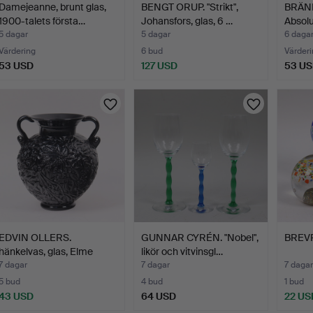
Damejeanne, brunt glas,
BENGT ORUP. "Strikt",
BRÄN
1900-talets första…
Johansfors, glas, 6 …
Absolu
Jönkö
5 dagar
5 dagar
6 daga
Värdering
6 bud
Värderi
53 USD
127 USD
53 U
EDVIN OLLERS.
GUNNAR CYRÉN. "Nobel",
BREVP
hänkelvas, glas, Elme
likör och vitvinsgl…
glasbr…
7 dagar
7 dagar
7 dagar
5 bud
4 bud
1 bud
43 USD
64 USD
22 US