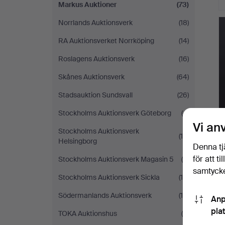
Markus Auktioner
(73)
Norrlands Auktionsverk
(18)
RA Auktionsverket Norrköping
(14)
Roslagens Auktionsverk
(16)
Skånes Auktionsverk
(64)
Stadsauktion Sundsvall
(26)
Stockholms Auktionsverk Göteborg
(4)
Vi an
Stockholms Auktionsverk
(14)
Helsingborg
Denna tj
för att t
Stockholms Auktionsverk Magasin 5
(9)
samtycke
Stockholms Auktionsverk Sickla
(16)
Södermanlands Auktionsverk
(10)
Anp
pla
TOKA Auktionshus
(8)