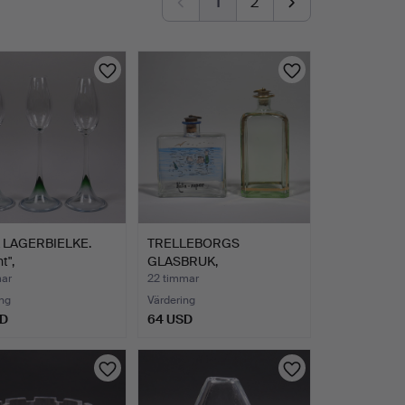
1
2
 LAGERBIELKE.
TRELLEBORGS
t",
GLASBRUK,
agneglas…
brännvinsflaskor, 19…
mar
22 timmar
ng
Värdering
SD
64 USD