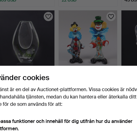
VICKE LINDSTRAND.
FIGURINER, Murano,
PER 
vänder cookies
"Sjögräs", vas i glas, K…
Italien, polykromt glas…
"Move"
3 dagar
3 dagar
3 daga
änst är en del av Auctionet-plattformen. Vissa cookies är nöd
1 bud
6 bud
14 bud
illhandahålla tjänsten, medan du kan hantera eller återkalla ditt
22 USD
53 USD
255 
 för de som används för att:
assa funktioner och innehåll för dig utifrån hur du använder
ttformen.