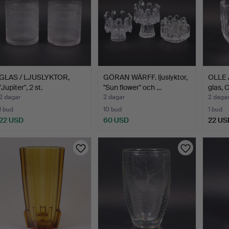
GLAS / LJUSLYKTOR,
GÖRAN WÄRFF. ljuslyktor,
OLLE A
"Jupiter", 2 st.
"Sun flower" och …
glas, O
2 dagar
2 dagar
2 daga
1 bud
10 bud
1 bud
22 USD
60 USD
22 US