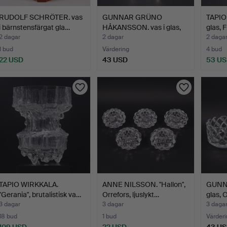
RUDOLF SCHRÖTER. vas
GUNNAR GRÜNO
TAPIO
i bärnstensfärgat gla…
HÅKANSSON. vas i glas,
glas, F
Johans…
2 dagar
2 dagar
2 daga
1 bud
Värdering
4 bud
22 USD
43 USD
53 U
TAPIO WIRKKALA.
ANNE NILSSON. "Hallon",
GUNNA
"Gerania", brutalistisk va…
Orrefors, ljuslykt…
glas, 
3 dagar
3 dagar
3 daga
18 bud
1 bud
Värderi
109 USD
22 USD
43 U