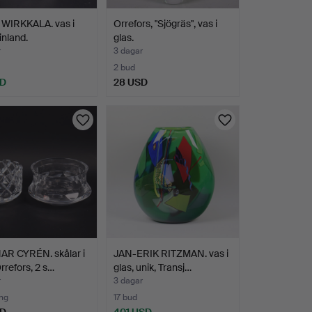
 WIRKKALA. vas i
Orrefors, "Sjögräs", vas i
inland.
glas.
r
3 dagar
2 bud
SD
28 USD
R CYRÉN. skålar i
JAN-ERIK RITZMAN. vas i
Orrefors, 2 s…
glas, unik, Transj…
r
3 dagar
ng
17 bud
SD
401 USD