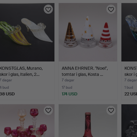
KONSTGLAS, Murano,
ANNA EHRNER. "Noel",
KONST
skor i glas, Italien, 2…
tomtar i glas, Kosta …
skor i 
7 dagar
7 dagar
7 dagar
4 bud
17 bud
1 bud
38 USD
174 USD
22 US