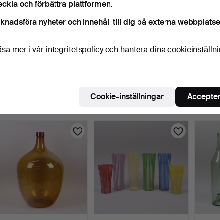
eckla och förbättra plattformen.
knadsföra nyheter och innehåll till dig på externa webbplatse
äsa mer i vår
integritetspolicy
och hantera dina cookieinställn
ERIK HÖGLUND. Kosta
BREVPRESSAR, millefiori
GLAS,
Boda, vinglas "Led.Row…
mm, 3 st.
Frankri
3 dagar
3 dagar
4 daga
Värdering
1 bud
3 bud
Cookie-inställningar
Accepter
43 USD
22 USD
32 US