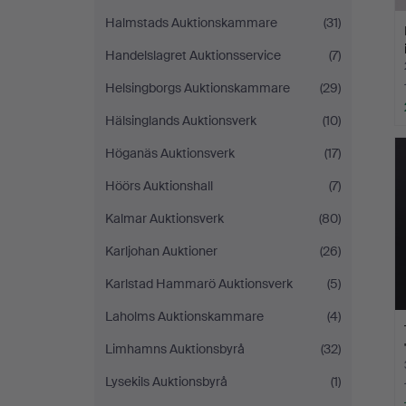
Halmstads Auktionskammare
(31)
Handelslagret Auktionsservice
(7)
Helsingborgs Auktionskammare
(29)
Hälsinglands Auktionsverk
(10)
Höganäs Auktionsverk
(17)
Höörs Auktionshall
(7)
Kalmar Auktionsverk
(80)
Karljohan Auktioner
(26)
Karlstad Hammarö Auktionsverk
(5)
Laholms Auktionskammare
(4)
Limhamns Auktionsbyrå
(32)
Lysekils Auktionsbyrå
(1)