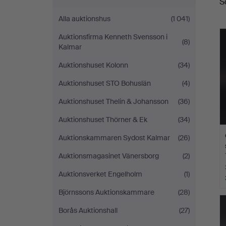
S
a
Alla auktionshus
(1 041)
Auktionsfirma Kenneth Svensson i
(8)
Kalmar
Auktionshuset Kolonn
(34)
Auktionshuset STO Bohuslän
(4)
Auktionshuset Thelin & Johansson
(36)
Auktionshuset Thörner & Ek
(34)
Auktionskammaren Sydost Kalmar
(26)
Auktionsmagasinet Vänersborg
(2)
Auktionsverket Engelholm
(1)
Björnssons Auktionskammare
(28)
Borås Auktionshall
(27)