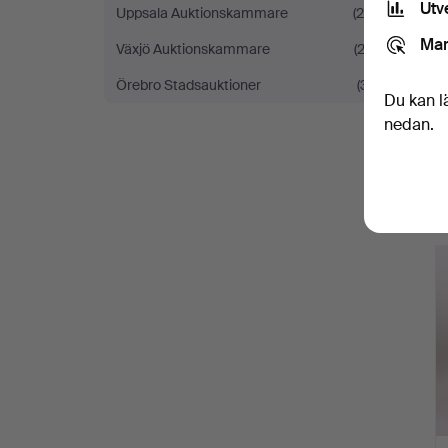
Utv
Uppsala Auktionskammare
(24)
Mar
Växjö Auktionskammare
(23)
Örebro Stadsauktioner
(31)
Du kan l
nedan.