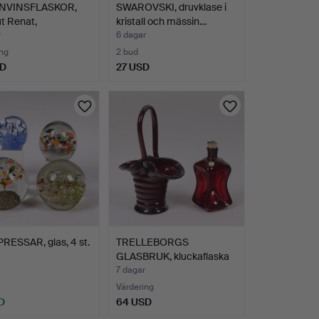
NVINSFLASKOR,
SWAROVSKI, druvklase i
t Renat,
kristall och mässin…
ping…
r
6 dagar
ng
2 bud
SD
27 USD
RESSAR, glas, 4 st.
TRELLEBORGS
GLASBRUK, kluckaflaska
samt ko…
7 dagar
Värdering
D
64 USD