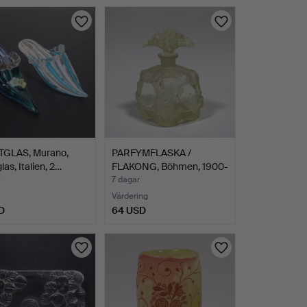
GLAS, Murano,
PARFYMFLASKA /
glas, Italien, 2…
FLAKONG, Böhmen, 1900-
talet…
7 dagar
Värdering
D
64 USD