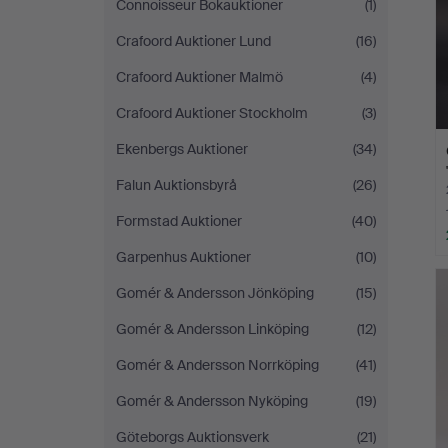
Connoisseur Bokauktioner
(1)
Crafoord Auktioner Lund
(16)
Crafoord Auktioner Malmö
(4)
Crafoord Auktioner Stockholm
(3)
Ekenbergs Auktioner
(34)
Falun Auktionsbyrå
(26)
Formstad Auktioner
(40)
Garpenhus Auktioner
(10)
Gomér & Andersson Jönköping
(15)
Gomér & Andersson Linköping
(12)
Gomér & Andersson Norrköping
(41)
Gomér & Andersson Nyköping
(19)
Göteborgs Auktionsverk
(21)