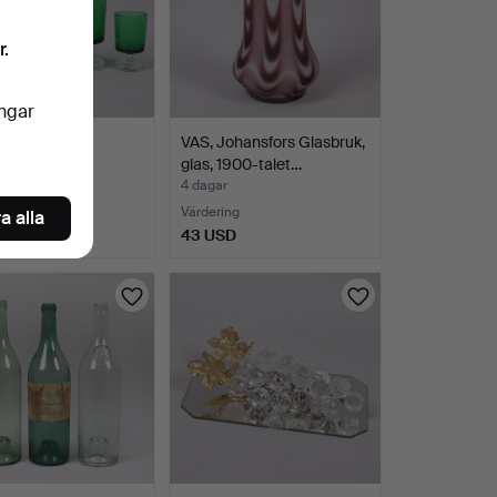
r.
ingar
 Luminarc,
VAS, Johansfors Glasbruk,
ke, 33 delar.
glas, 1900-talet…
r
4 dagar
Värdering
a alla
D
43 USD