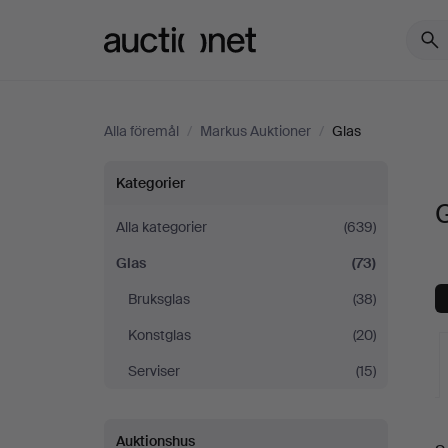
Auctionet.com
Alla föremål
/
Markus Auktioner
/
Glas
Glas
Kategorier
på
Alla kategorier
(639)
Glas
(73)
Markus
Bruksglas
(38)
Auktioner
Konstglas
(20)
Serviser
(15)
Auktionshus