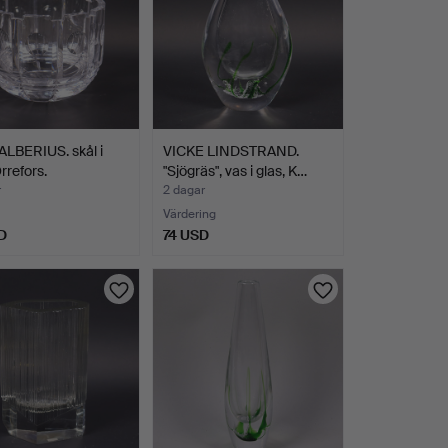
LBERIUS. skål i
VICKE LINDSTRAND.
rrefors.
"Sjögräs", vas i glas, K…
r
2 dagar
Värdering
D
74 USD