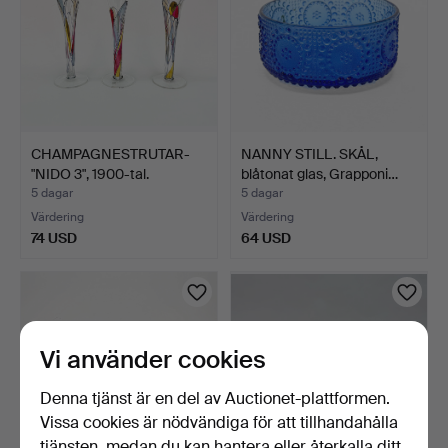
CHAMPAGNESTRUTAR-
NANNY STILL. SKÅL,
"NIDO 3", 1900-tal.
blåtonat glas, Grapponi…
5 dagar
5 dagar
Värdering
Värdering
74 USD
64 USD
Vi använder cookies
Denna tjänst är en del av Auctionet-plattformen.
Vissa cookies är nödvändiga för att tillhandahålla
tjänsten, medan du kan hantera eller återkalla ditt