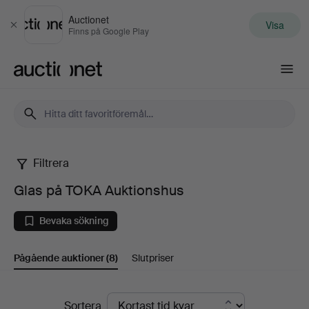
Auctionet
Visa
Stäng
Finns på Google Play
Auctionet.com
Filtrera
Glas
Glas på TOKA Auktionshus
på
Bevaka sökning
TOKA
Pågående auktioner
(8)
Slutpriser
Auktionshus
Pågående
Sortera