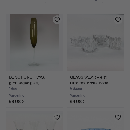
auktioner
BENGT ORUP. VAS,
GLASSKÅLAR - 4 st
grönfärgad glas,
Orrefors, Kosta Boda.
champagn…
1 dag
5 dagar
Värdering
Värdering
53 USD
64 USD