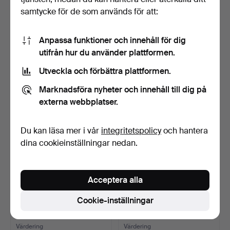
samtycke för de som används för att:
JAMES HAMILTON. SKÅL -
SEJDLAR 6 st sk
''viking'', Lindsha…
sjömanarbeten, glas/rep, 1…
Anpassa funktioner och innehåll för dig
5 dagar
7 dagar
utifrån hur du använder plattformen.
Värdering
1 bud
85 USD
32 USD
Utveckla och förbättra plattformen.
Marknadsföra nyheter och innehåll till dig på
externa webbplatser.
Du kan läsa mer i vår
integritetspolicy
och hantera
dina cookieinställningar nedan.
Acceptera alla
KORG MED FLASKOR, 6 st,
LÖKFLASKA - 1950/60-tal.
Cookie-inställningar
trä och glas, 1900…
9 dagar
9 dagar
Värdering
Värdering