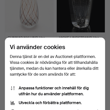
GUNNAR NYLUND. Vas,
VICKE LINDSTRAND. Vas,
"Stuart", Strömbergshy…
glas, Kosta.
Vi använder cookies
3 dagar
5 dagar
1 bud
1 bud
Denna tjänst är en del av Auctionet-plattformen.
32 USD
32 USD
Vissa cookies är nödvändiga för att tillhandahålla
tjänsten, medan du kan hantera eller återkalla ditt
samtycke för de som används för att:
Anpassa funktioner och innehåll för dig
utifrån hur du använder plattformen.
Utveckla och förbättra plattformen.