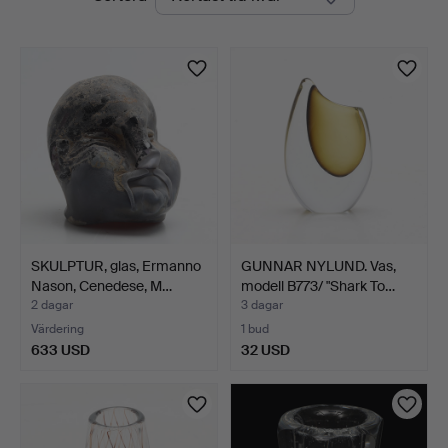
auktioner
SKULPTUR, glas, Ermanno
GUNNAR NYLUND. Vas,
Nason, Cenedese, M…
modell B773/ "Shark To…
2 dagar
3 dagar
Värdering
1 bud
633 USD
32 USD