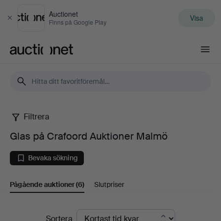
Auctionet
Visa
Stäng
Finns på Google Play
Auctionet.com
Filtrera
Glas
Glas på Crafoord Auktioner Malmö
på
Bevaka sökning
Crafoord
Pågående auktioner
(6)
Slutpriser
Auktioner
Malmö
Pågående
Sortera