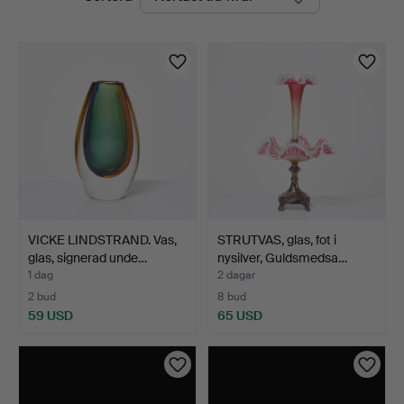
auktioner
VICKE LINDSTRAND. Vas,
STRUTVAS, glas, fot i
glas, signerad unde…
nysilver, Guldsmedsa…
1 dag
2 dagar
2 bud
8 bud
59 USD
65 USD