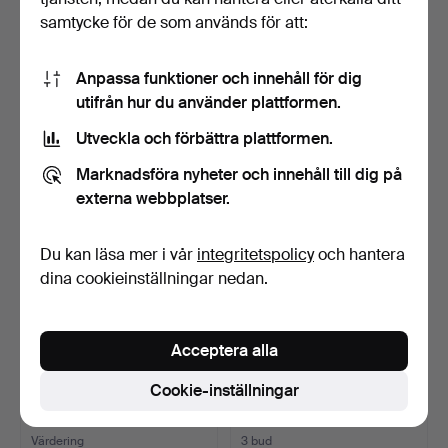
samtycke för de som används för att:
SIMON GATE. Skål på fat,
EDWARD HALD. Vas,
graverat glas, Or…
graverat glas, dekor av …
Anpassa funktioner och innehåll för dig
4 dagar
4 dagar
utifrån hur du använder plattformen.
1 bud
1 bud
32 USD
370 USD
Utveckla och förbättra plattformen.
Utvalt
Marknadsföra nyheter och innehåll till dig på
föremål
externa webbplatser.
Du kan läsa mer i vår
integritetspolicy
och hantera
dina cookieinställningar nedan.
Acceptera alla
SKÅL PÅ FOT. Glas,
SIMON GATE. 5 dlr, Karaff
Cookie-inställningar
Cappelin, Murano, Itali…
med nubbeglas, d…
4 dagar
4 dagar
Värdering
3 bud