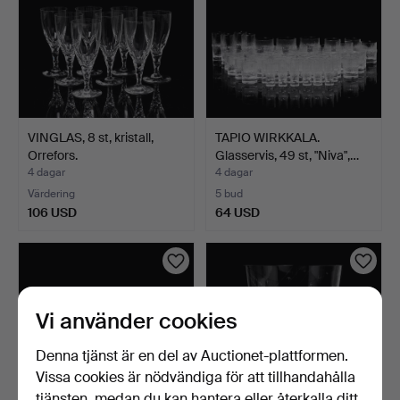
VINGLAS, 8 st, kristall,
TAPIO WIRKKALA.
Orrefors.
Glasservis, 49 st, "Niva",…
4 dagar
4 dagar
Värdering
5 bud
106 USD
64 USD
Vi använder cookies
Denna tjänst är en del av Auctionet-plattformen.
Vissa cookies är nödvändiga för att tillhandahålla
tjänsten, medan du kan hantera eller återkalla ditt