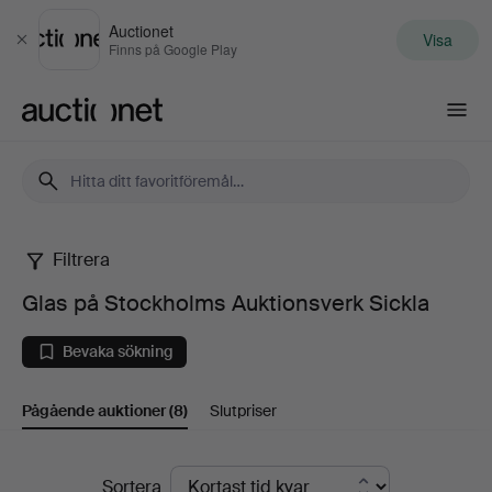
Auctionet
Visa
Stäng
Finns på Google Play
Auctionet.com
Filtrera
Glas
Glas på Stockholms Auktionsverk Sickla
på
Bevaka sökning
Stockholms
Pågående auktioner
(8)
Slutpriser
Auktionsverk
Sickla
Pågående
Sortera