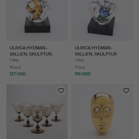
ULRICA HYDMAN-
ULRICA HYDMAN-
VALLIEN. SKULPTUR,
VALLIEN. SKULPTUR
"HUSGUD",…
"HUSGUD" H…
1 dag
1 dag
16 bud
11 bud
127 USD
116 USD