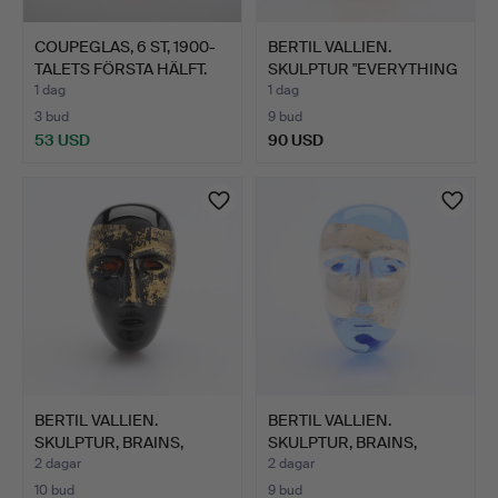
COUPEGLAS, 6 ST, 1900-
BERTIL VALLIEN.
TALETS FÖRSTA HÄLFT.
SKULPTUR "EVERYTHING
IS BE…
1 dag
1 dag
3 bud
9 bud
53 USD
90 USD
BERTIL VALLIEN.
BERTIL VALLIEN.
SKULPTUR, BRAINS,
SKULPTUR, BRAINS,
KOSTA BO…
KOSTA BO…
2 dagar
2 dagar
10 bud
9 bud