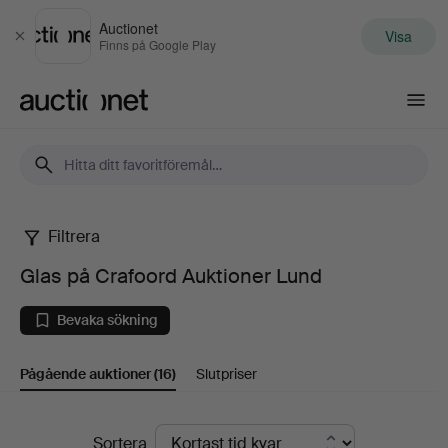
Auctionet
Visa
Stäng
Finns på Google Play
Auctionet.com
Filtrera
Glas
Glas på Crafoord Auktioner Lund
på
Bevaka sökning
Crafoord
Pågående auktioner
(16)
Slutpriser
Auktioner
Lund
Pågående
Sortera