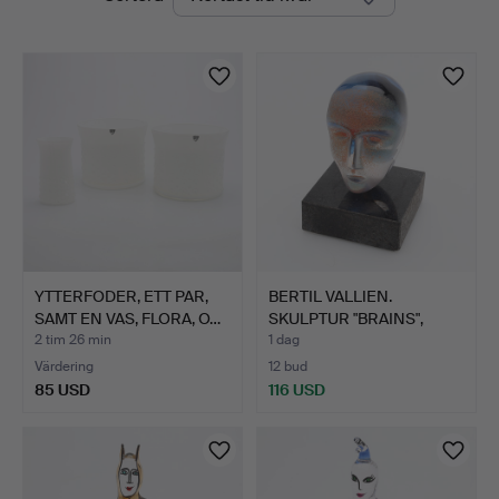
auktioner
YTTERFODER, ETT PAR,
BERTIL VALLIEN.
SAMT EN VAS, FLORA, O…
SKULPTUR "BRAINS",
SANDGJU…
2 tim 26 min
1 dag
Värdering
12 bud
85 USD
116 USD