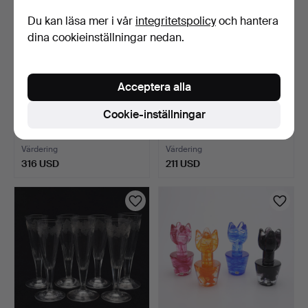
Du kan läsa mer i vår
integritetspolicy
och hantera
dina cookieinställningar nedan.
Acceptera alla
DIVERSE GLAS, 6 DELAR,
VINGLAS, 6 ST, OMKRING
Cookie-inställningar
CENTRALEUROPA,
1800.
OMKR…
5 dagar
5 dagar
Värdering
Värdering
316 USD
211 USD