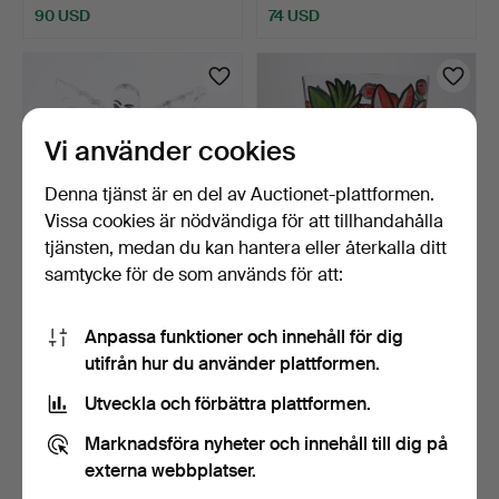
90 USD
74 USD
Vi använder cookies
Denna tjänst är en del av Auctionet-plattformen.
Vissa cookies är nödvändiga för att tillhandahålla
tjänsten, medan du kan hantera eller återkalla ditt
samtycke för de som används för att:
ULRICA HYDMAN-
ULRICA HYDMAN-
VALLIEN. SKULPTUR
VALLIEN. VAS, GLAS,
Anpassa funktioner och innehåll för dig
"HUSGUD", …
KOSTA BO…
2 dagar
3 dagar
utifrån hur du använder plattformen.
3 bud
2 bud
95 USD
37 USD
Utveckla och förbättra plattformen.
Marknadsföra nyheter och innehåll till dig på
externa webbplatser.