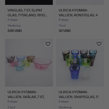
VINGLAS, 7 ST, SLIPAT
ULRICA HYDMAN-
GLAS, TYSKLAND, 1800…
VALLIEN. KONSTGLAS, 4
ST, "F…
5 dagar
6 dagar
Värdering
1 bud
526 USD
32 USD
ULRICA HYDMAN-
ULRICA HYDMAN-
VALLIEN. SKÅLAR, 7 ST,
VALLIEN. SNAPSGLAS, 11
"MINE…
ST, "…
6 dagar
6 dagar
2 bud
Värdering