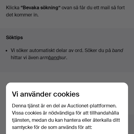
auktioner
Klicka
“Bevaka sökning”
ovan så får du ett mail så fort
det kommer in.
Söktips
Vi söker automatiskt delar av ord. Söker du på
band
hittar vi även
arm
band
sur
.
Här är föremål från vårt arkiv som
Vi använder cookies
matchar din sökning
Denna tjänst är en del av Auctionet-plattformen.
Visa alla föremål
Vissa cookies är nödvändiga för att tillhandahålla
tjänsten, medan du kan hantera eller återkalla ditt
samtycke för de som används för att: