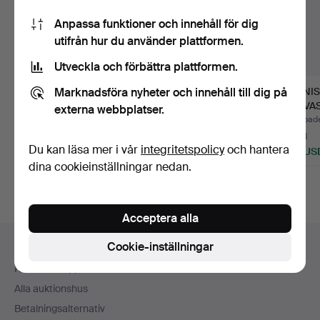
Anpassa funktioner och innehåll för dig
utifrån hur du använder plattformen.
Utveckla och förbättra plattformen.
Marknadsföra nyheter och innehåll till dig på
KONST/STUDIO GLAS
ANTIK parfymflaska.
STANIS
ASKKOPP.
TÅRVAS
externa webbplatser.
Klubbades 25 sep 2025
Klubbades 7 maj 2024
Klubbad
1 bud
6 bud
6 bud
Du kan läsa mer i vår
integritetspolicy
och hantera
34 USD
72 USD
164 US
dina cookieinställningar nedan.
Acceptera alla
Sidfotsnavigation
Cookie-inställningar
Hjälp och kontakt
Kontakta support
Alla auktionshus
Betalningsalternativ