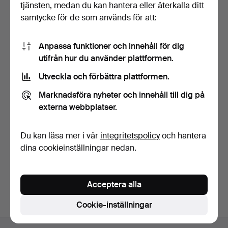
tjänsten, medan du kan hantera eller återkalla ditt
samtycke för de som används för att:
Anpassa funktioner och innehåll för dig
utifrån hur du använder plattformen.
Utveckla och förbättra plattformen.
SVEPASK,
BOCKBORD, allmoge,
monogrammärkt, 1800-tal.
1800-tal.
Marknadsföra nyheter och innehåll till dig på
9 dagar
9 dagar
externa webbplatser.
Värdering
1 bud
64 USD
32 USD
Du kan läsa mer i vår
integritetspolicy
och hantera
Utvalt
föremål
dina cookieinställningar nedan.
Bevaka sökning
Du kan också söka i
vårt arkiv med avslutade auktioner
.
Acceptera alla
Cookie-inställningar
Sidfotsnavigation