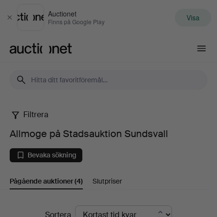
Auctionet
Visa
Stäng
Finns på Google Play
Auctionet.com
Filtrera
Allmoge
Allmoge på Stadsauktion Sundsvall
på
Bevaka sökning
Stadsauktion
Pågående auktioner
(4)
Slutpriser
Sundsvall
Pågående
Sortera