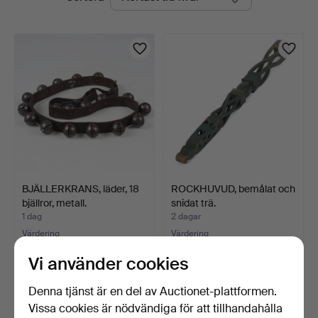
auktioner
BJÄLLERKRANS, läder, 18
ROCKHUVUD, bemålat och
bjällror, metall.
snidat trä.
1 dag
2 dagar
Värdering
Värdering
64 USD
53 USD
Vi använder cookies
Denna tjänst är en del av Auctionet-plattformen.
Vissa cookies är nödvändiga för att tillhandahålla