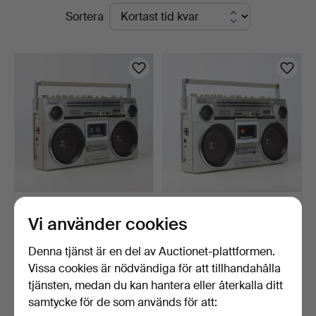
Pågående
Sortera
Stadsauktion
auktioner
Sundsvall
BERGSPRÄNGARE, modell
BERGSPRÄNGARE, modell
Vi använder cookies
TSR-580, Goldstar, 1…
TSR-580, Goldstar, 1…
11 dagar
11 dagar
Denna tjänst är en del av Auctionet-plattformen.
Värdering
Värdering
64 USD
64 USD
Vissa cookies är nödvändiga för att tillhandahålla
tjänsten, medan du kan hantera eller återkalla ditt
samtycke för de som används för att:
Bevaka sökning