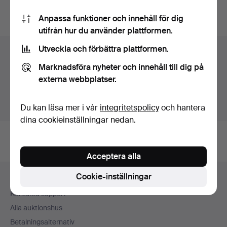
Du kan också söka i
vårt arkiv med avslutade auktioner
.
Anpassa funktioner och innehåll för dig
utifrån hur du använder plattformen.
Utveckla och förbättra plattformen.
Föremål i Sverige
Marknadsföra nyheter och innehåll till dig på
Du ser nu bara föremål i Sverige. Vi har transporter till
externa webbplatser.
fast pris för alla föremål.
Visa föremål utanför Sverige
Du kan läsa mer i vår
integritetspolicy
och hantera
dina cookieinställningar nedan.
Acceptera alla
Sidfotsnavigation
Cookie-inställningar
Hjälp och kontakt
Kontakta support
Alla auktionshus
Betalningsalternativ