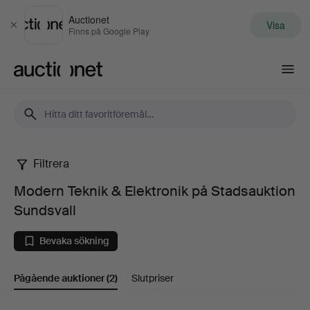
Auctionet
Visa
Stäng
Finns på Google Play
Auctionet.com
Filtrera
Modern
Modern Teknik & Elektronik på Stadsauktion
Teknik
Sundsvall
&
Bevaka sökning
Elektronik
Pågående auktioner
(2)
Slutpriser
på