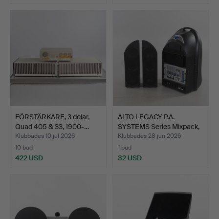
FÖRSTÄRKARE, 3 delar,
ALTO LEGACY P.A.
Quad 405 & 33, 1900-…
SYSTEMS Series Mixpack,
m…
Klubbades 10 jul 2026
Klubbades 28 jun 2026
10 bud
1 bud
422 USD
32 USD