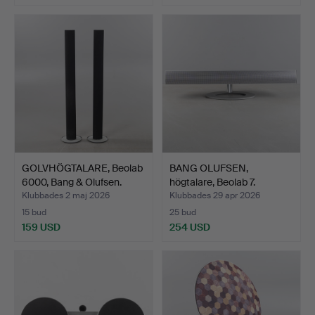
GOLVHÖGTALARE, Beolab
BANG OLUFSEN,
6000, Bang & Olufsen.
högtalare, Beolab 7.
Klubbades 2 maj 2026
Klubbades 29 apr 2026
15 bud
25 bud
159 USD
254 USD