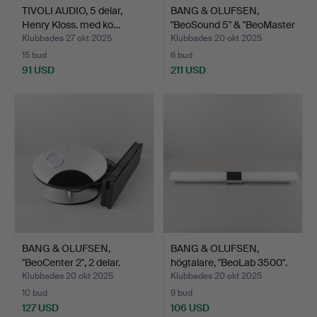
TIVOLI AUDIO, 5 delar,
BANG & OLUFSEN,
Henry Kloss. med ko…
"BeoSound 5" & "BeoMaster
…
Klubbades 27 okt 2025
Klubbades 20 okt 2025
15 bud
6 bud
91 USD
211 USD
BANG & OLUFSEN,
BANG & OLUFSEN,
"BeoCenter 2", 2 delar.
högtalare, "BeoLab 3500".
Klubbades 20 okt 2025
Klubbades 20 okt 2025
10 bud
9 bud
127 USD
106 USD