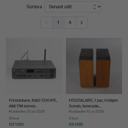
Slutpriser
Sortera
Stockholms
Auktionsverk
1
4
Helsingborg
Förstärkare, NAD 724OPE,
HÖGTALARE, 1 par, troligen
AM/ FM stereo.
Sonab, fanerade…
Klubbades 20 jul 2026
Klubbades 10 jul 2026
19 bud
6 bud
127 USD
59 USD