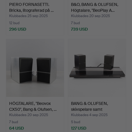
PIERO FORNASETTI.
B&O, BANG & OLUFSEN,
Bricka, litograferad på …
Högtalare, "BeoPlay A…
Klubbades 25 sep 2025
Klubbades 20 sep 2025
12 bud
7 bud
296 USD
739 USD
HÖGTALARE, "Beovox
BANG & OLUFSEN,
CX50", Bang & Olufsen, …
skivspelare samt
högtalare…
Klubbades 20 sep 2025
Klubbades 4 sep 2025
7 bud
5 bud
64 USD
127 USD