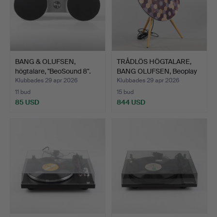
BANG & OLUFSEN,
TRÅDLÖS HÖGTALARE,
högtalare, "BeoSound 8".
BANG OLUFSEN, Beoplay
A…
Klubbades 29 apr 2026
Klubbades 29 apr 2026
11 bud
15 bud
85 USD
844 USD