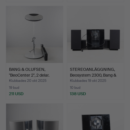
BANG & OLUFSEN,
STEREOANLÄGGNING,
"BeoCenter 2", 2 delar.
Beosystem 2300, Bang &
O…
Klubbades 20 okt 2025
Klubbades 19 okt 2025
19 bud
10 bud
211 USD
138 USD