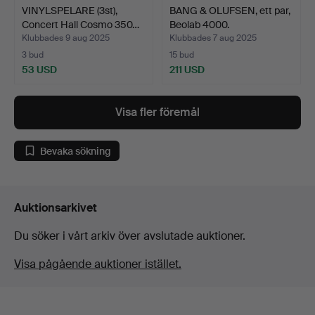
VINYLSPELARE (3st),
BANG & OLUFSEN, ett par,
Concert Hall Cosmo 350…
Beolab 4000.
Klubbades 9 aug 2025
Klubbades 7 aug 2025
3 bud
15 bud
53 USD
211 USD
Visa fler föremål
Bevaka sökning
Auktionsarkivet
Du söker i vårt arkiv över avslutade auktioner.
Visa pågående auktioner istället.