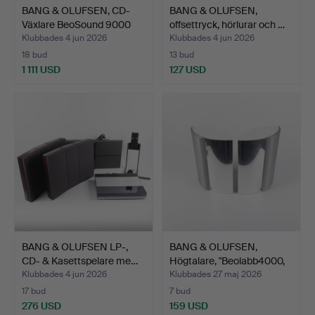
BANG & OLUFSEN, CD-
BANG & OLUFSEN,
Växlare BeoSound 9000
offsettryck, hörlurar och …
M…
Klubbades 4 jun 2026
Klubbades 4 jun 2026
18 bud
13 bud
1 111 USD
127 USD
BANG & OLUFSEN LP-,
BANG & OLUFSEN,
CD- & Kasettspelare me…
Högtalare, "Beolabb4000,
1…
Klubbades 4 jun 2026
Klubbades 27 maj 2026
17 bud
7 bud
276 USD
159 USD