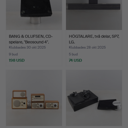
BANG & OLUFSEN, CD-
HÖGTALARE, två delar, SP7,
spelare, "Beosound 4".
LG.
Klubbades 30 okt 2025
Klubbades 28 okt 2025
9 bud
5 bud
198 USD
74 USD