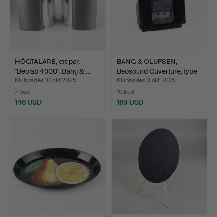
HÖGTALARE, ett par,
BANG & OLUFSEN,
"Beolab 4000", Bang & …
Beosound Ouverture, type
2…
Klubbades 10 okt 2025
Klubbades 3 okt 2025
7 bud
10 bud
146 USD
169 USD