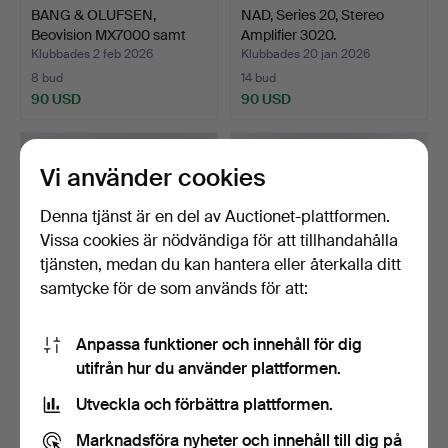
BANG & OLUFSEN,
NAD, Series 20, Stereo
Beovision MX7000 samt
Amplifier 3020.
Beoc…
Klubbades 2 feb 2026
Klubbades 20 jan 2026
8 bud
14 bud
90 USD
90 USD
Vi använder cookies
Denna tjänst är en del av Auctionet-plattformen.
Vissa cookies är nödvändiga för att tillhandahålla
tjänsten, medan du kan hantera eller återkalla ditt
samtycke för de som används för att:
Anpassa funktioner och innehåll för dig
HÖGTALARE, ett par, JM
LJUDPAKET med trådlös
utifrån hur du använder plattformen.
Lab, "Chorus 715".
subwoofer Harman Kar…
Klubbades 16 jan 2026
Klubbades 12 jan 2026
Utveckla och förbättra plattformen.
15 bud
6 bud
124 USD
64 USD
Marknadsföra nyheter och innehåll till dig på