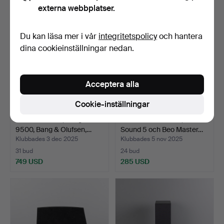
externa webbplatser.
Du kan läsa mer i vår
integritetspolicy
och hantera
dina cookieinställningar nedan.
Acceptera alla
Cookie-inställningar
SKIVSPELARE, Beogram
BANG & OLUFSEN, Beo
9500, Bang & Olufsen,…
Sound 5 och Beo Master…
Klubbades 3 dec 2025
Klubbades 5 nov 2025
31 bud
24 bud
749 USD
285 USD