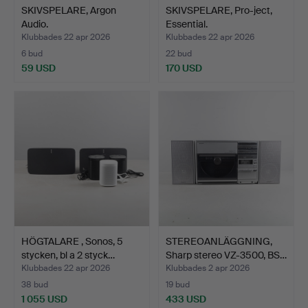
SKIVSPELARE, Argon
SKIVSPELARE, Pro-ject,
Audio.
Essential.
Klubbades 22 apr 2026
Klubbades 22 apr 2026
6 bud
22 bud
59 USD
170 USD
HÖGTALARE , Sonos, 5
STEREOANLÄGGNING,
stycken, bl a 2 styck…
Sharp stereo VZ-3500, BS…
Klubbades 22 apr 2026
Klubbades 2 apr 2026
38 bud
19 bud
1 055 USD
433 USD