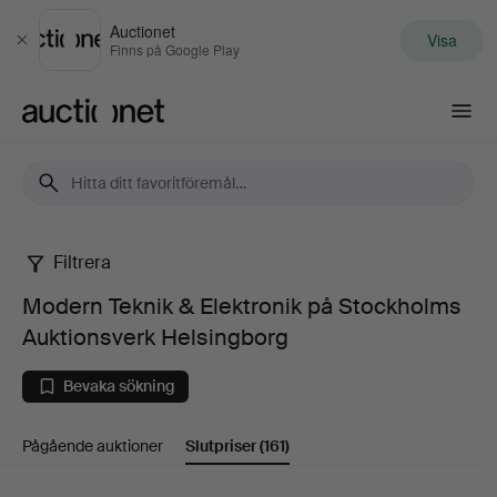
Auctionet
Visa
Stäng
Finns på Google Play
Auctionet.com
Filtrera
Modern
Modern Teknik & Elektronik på Stockholms
Teknik
Auktionsverk Helsingborg
&
Bevaka sökning
Elektronik
Pågående auktioner
Slutpriser
(161)
på