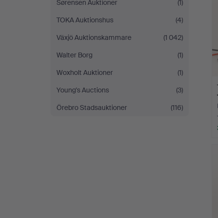
Sørensen Auktioner
(1)
TOKA Auktionshus
(4)
Växjö Auktionskammare
(1 042)
Walter Borg
(1)
Woxholt Auktioner
(1)
Young's Auctions
(3)
Örebro Stadsauktioner
(116)