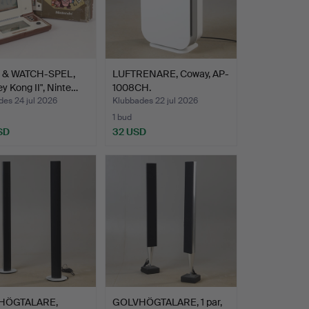
 & WATCH-SPEL,
LUFTRENARE, Coway, AP-
y Kong II", Ninte…
1008CH.
es 24 jul 2026
Klubbades 22 jul 2026
1 bud
SD
32 USD
HÖGTALARE,
GOLVHÖGTALARE, 1 par,