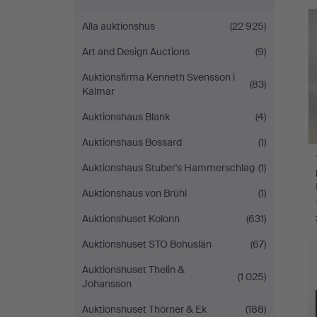
Auktionskammare
Alla auktionshus
(22 925)
Art and Design Auctions
(9)
Auktionsfirma Kenneth Svensson i
(83)
Kalmar
Auktionshaus Blank
(4)
Auktionshaus Bossard
(1)
Auktionshaus Stuber's Hammerschlag
(1)
Auktionshaus von Brühl
(1)
Auktionshuset Kolonn
(631)
Auktionshuset STO Bohuslän
(67)
Auktionshuset Thelin &
(1 025)
Johansson
Auktionshuset Thörner & Ek
(188)