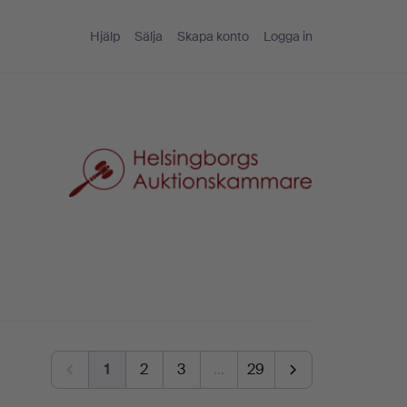
Hjälp
Sälja
Skapa konto
Logga in
1
2
3
…
29