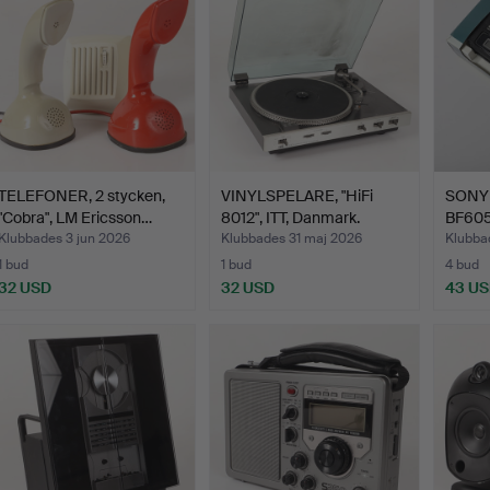
TELEFONER, 2 stycken,
VINYLSPELARE, "HiFi
SONY
"Cobra", LM Ericsson…
8012", ITT, Danmark.
BF605
Klubbades 3 jun 2026
Klubbades 31 maj 2026
Klubba
1 bud
1 bud
4 bud
32 USD
32 USD
43 U