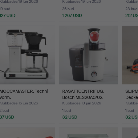
Klubbades 19 jun 2026
Klubbades 19 jun 2026
Klubba
19 bud
36 bud
28 bud
127 USD
1 267 USD
212 U
MOCCAMASTER, Techni
RÅSAFTCENTRIFUG,
SLIPM
Vorm.
Bosch MES20A0/02.
Decker
Klubbades 15 jun 2026
Klubbades 10 jun 2026
Klubba
2 bud
1 bud
1 bud
37 USD
32 USD
32 US