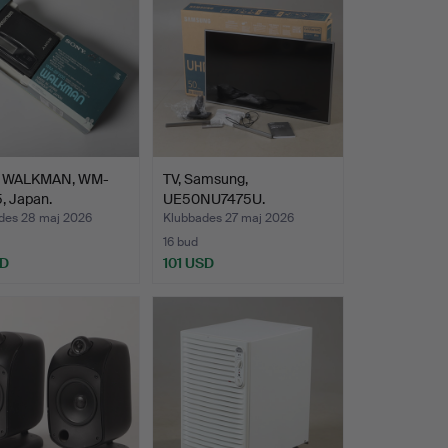
 WALKMAN, WM-
TV, Samsung,
, Japan.
UE50NU7475U.
des 28 maj 2026
Klubbades 27 maj 2026
16 bud
SD
101 USD