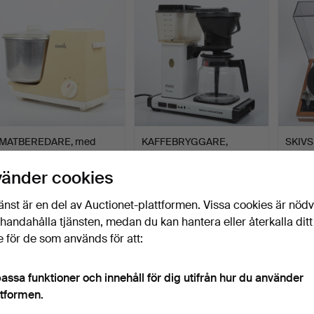
MATBEREDARE, med
KAFFEBRYGGARE,
SKIVS
tillbehör, ""Starmix".
Moccamaster.
TD 160
Klubbades 9 jul 2026
Klubbades 8 jul 2026
Klubbad
vänder cookies
1 bud
8 bud
53 bud
32 USD
64 USD
739 U
änst är en del av Auctionet-plattformen. Vissa cookies är nöd
illhandahålla tjänsten, medan du kan hantera eller återkalla ditt
 för de som används för att:
assa funktioner och innehåll för dig utifrån hur du använder
ttformen.