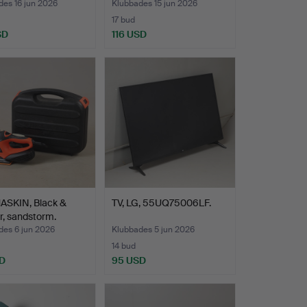
des 16 jun 2026
Klubbades 15 jun 2026
17 bud
SD
116 USD
ASKIN, Black &
TV, LG, 55UQ75006LF.
, sandstorm.
des 6 jun 2026
Klubbades 5 jun 2026
14 bud
D
95 USD