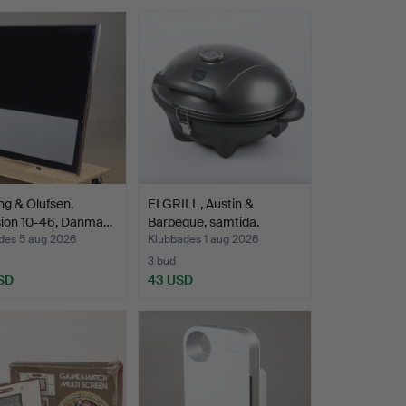
ng & Olufsen,
ELGRILL, Austin &
sion 10-46, Danma…
Barbeque, samtida.
des 5 aug 2026
Klubbades 1 aug 2026
3 bud
SD
43 USD