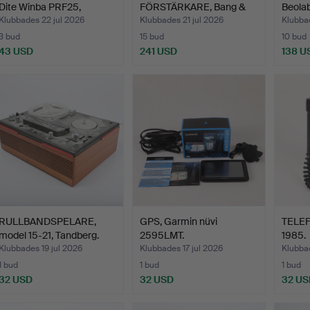
Dite Winba PRF25,
FÖRSTÄRKARE, Bang &
Beola
samtida.
Olufsen.
Olufse
Klubbades 22 jul 2026
Klubbades 21 jul 2026
Klubbad
3 bud
15 bud
10 bud
43 USD
241 USD
138 U
RULLBANDSPELARE,
GPS, Garmin nüvi
TELEF
model 15-21, Tandberg.
2595LMT.
1985.
Klubbades 19 jul 2026
Klubbades 17 jul 2026
Klubbad
1 bud
1 bud
1 bud
32 USD
32 USD
32 US