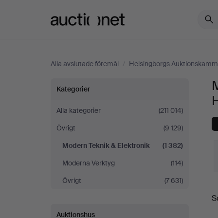
Auctionet.com
Alla avslutade föremål
/
Helsingborgs Auktionskamm
M
Modern
Kategorier
Teknik
Alla kategorier
(211 014)
Övrigt
(9 129)
&
Modern Teknik & Elektronik
(1 382)
Elektronik
Moderna Verktyg
(114)
på
Övrigt
(7 631)
S
S
Helsingborgs
Auktionshus