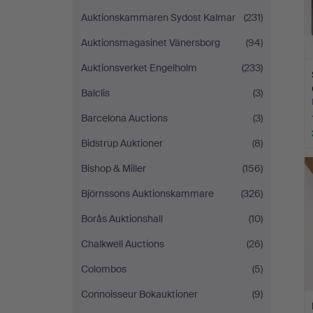
Auktionskammaren Sydost Kalmar
(231)
Auktionsmagasinet Vänersborg
(94)
Auktionsverket Engelholm
(233)
Balclis
(3)
Barcelona Auctions
(3)
Bidstrup Auktioner
(8)
Bishop & Miller
(156)
Björnssons Auktionskammare
(326)
Borås Auktionshall
(10)
Chalkwell Auctions
(26)
Colombos
(5)
Connoisseur Bokauktioner
(9)