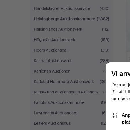
Handelslagret Auktionsservice
(430)
Helsingborgs Auktionskammare
(1 382)
Hälsinglands Auktionsverk
(112)
Höganäs Auktionsverk
(159)
Höörs Auktionshall
(319)
Kalmar Auktionsverk
(288)
Karljohan Auktioner
(10)
Vi an
Karlstad Hammarö Auktionsverk
(366)
Denna tj
för att t
Kunst- und Auktionshaus Kleinhenz
(19)
samtycke
Laholms Auktionskammare
(193)
Lawrences Auctioneers
(65)
Anp
pla
Leiflers Auktionshus
(124)