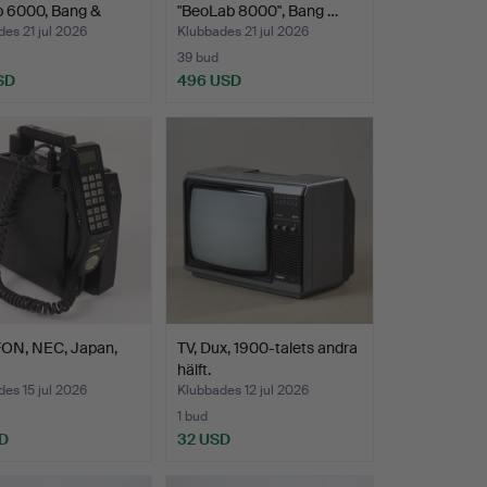
b 6000, Bang &
"BeoLab 8000", Bang …
n.
es 21 jul 2026
Klubbades 21 jul 2026
39 bud
SD
496 USD
ON, NEC, Japan,
TV, Dux, 1900-talets andra
hälft.
es 15 jul 2026
Klubbades 12 jul 2026
1 bud
D
32 USD