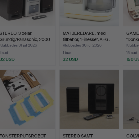
STEREO, 3 delar,
MATBEREDARE, med
GAME
Grundig/Panasonic, 2000-
tillbehör, "Finesse", AEG.
"Donke
t…
Klubbades 31 jul 2026
Klubbades 30 jul 2026
Klubbad
1 bud
1 bud
15 bud
32 USD
32 USD
190 U
FÖNSTERPUTSROBOT
STEREO SAMT
GOLV