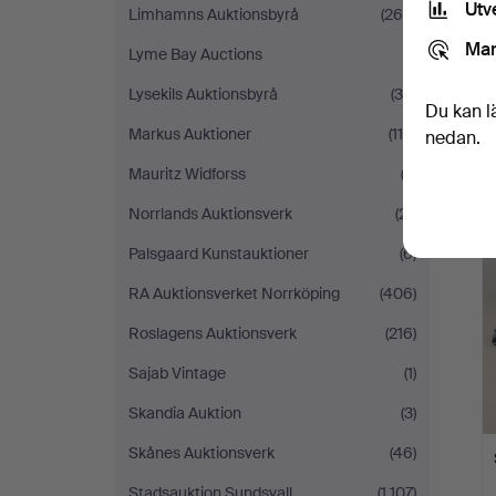
Utv
Limhamns Auktionsbyrå
(264)
Mar
Lyme Bay Auctions
(1)
Lysekils Auktionsbyrå
(39)
Du kan l
Markus Auktioner
(114)
nedan.
Mauritz Widforss
(2)
Norrlands Auktionsverk
(21)
Palsgaard Kunstauktioner
(6)
RA Auktionsverket Norrköping
(406)
Roslagens Auktionsverk
(216)
Sajab Vintage
(1)
Skandia Auktion
(3)
Skånes Auktionsverk
(46)
Stadsauktion Sundsvall
(1 107)