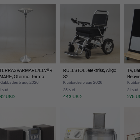
TERRASVÄRMARE/ELVÄR
RULLSTOL, elektrisk, Airgo
TV, Ba
MARE, Otermo, Termo
S2.
Beovi
Ven…
Klubbades 5 aug 2026
Klubbades 5 aug 2026
Klubba
1 bud
35 bud
31 bud
32 USD
443 USD
275 U