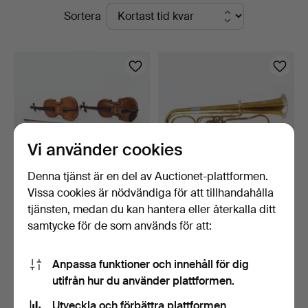
Pågående
Sortera
auktioner
Vi använder cookies
Denna tjänst är en del av Auctionet-plattformen.
Vissa cookies är nödvändiga för att tillhandahålla
FIOLER 2 st varav en märkt
JACOB VALLENTIN WAHL.
tjänsten, medan du kan hantera eller återkalla ditt
Harry Nilsson, …
Tuba, mässing, Lands…
samtycke för de som används för att:
1 tim 5 min
8 dagar
4 bud
18 bud
53 USD
261 USD
Anpassa funktioner och innehåll för dig
utifrån hur du använder plattformen.
Bevaka sökning
Utveckla och förbättra plattformen.