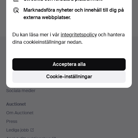
Du kan också söka i
vårt arkiv med avslutade auktioner
.
Marknadsföra nyheter och innehåll till dig på
externa webbplatser.
Du kan läsa mer i vår
integritetspolicy
och hantera
Sidfotsnavigation
dina cookieinställningar nedan.
Hjälp och kontakt
Kontakta support
Acceptera alla
Alla auktionshus
Betalningsalternativ
Cookie-inställningar
Vi skickar med
Sociala medier
Auctionet
Om Auctionet
Press
Lediga jobb