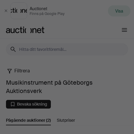
Auctionet
Visa
Stäng
Finns på Google Play
Auctionet.com
Filtrera
Musikinstrument
Musikinstrument på Göteborgs
på
Auktionsverk
Göteborgs
Bevaka sökning
Auktionsverk
Pågående auktioner
(2)
Slutpriser