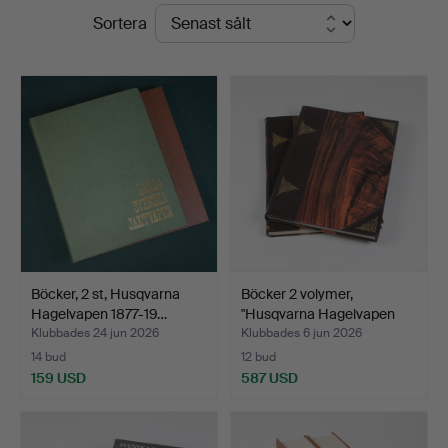
Slutpriser
Sortera
Mauritz
Widforss
Böcker, 2 st, Husqvarna
Böcker 2 volymer,
Hagelvapen 1877-19…
"Husqvarna Hagelvapen
18…
Klubbades 24 jun 2026
Klubbades 6 jun 2026
14 bud
12 bud
159 USD
587 USD