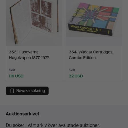
353
.
Husqvarna
354
.
Wildcat Cartridges,
Hagelvapen 1877-1977.
Combo Edition.
Sålt
Sålt
116 USD
32 USD
Bevaka sökning
Auktionsarkivet
Du söker i vårt arkiv över avslutade auktioner.