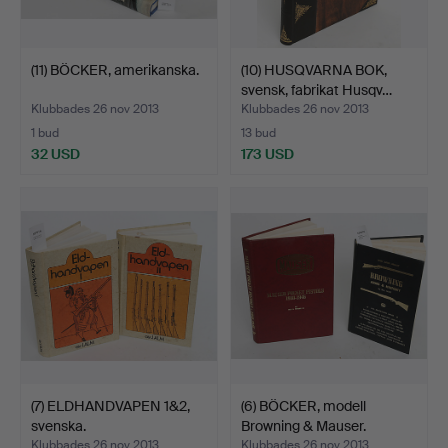
(11) BÖCKER, amerikanska.
(10) HUSQVARNA BOK,
svensk, fabrikat Husqv…
Klubbades 26 nov 2013
Klubbades 26 nov 2013
1 bud
13 bud
32 USD
173 USD
(7) ELDHANDVAPEN 1&2,
(6) BÖCKER, modell
svenska.
Browning & Mauser.
Klubbades 26 nov 2013
Klubbades 26 nov 2013