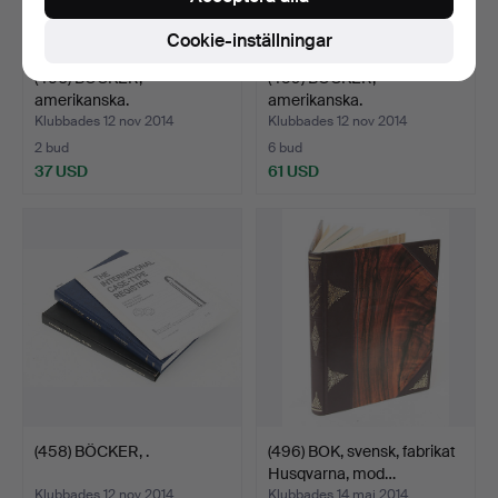
Cookie-inställningar
(460) BÖCKER,
(459) BÖCKER,
amerikanska.
amerikanska.
Klubbades 12 nov 2014
Klubbades 12 nov 2014
2 bud
6 bud
37 USD
61 USD
(458) BÖCKER, .
(496) BOK, svensk, fabrikat
Husqvarna, mod…
Klubbades 12 nov 2014
Klubbades 14 maj 2014