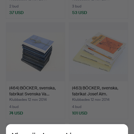
2 bud
3 bud
37 USD
53 USD
(464) BÖCKER, svenska,
(463) BÖCKER, svenska,
fabrikat Svenska Va…
fabrikat Josef Alm.
Klubbades 12 nov 2014
Klubbades 12 nov 2014
4 bud
4 bud
74 USD
101 USD