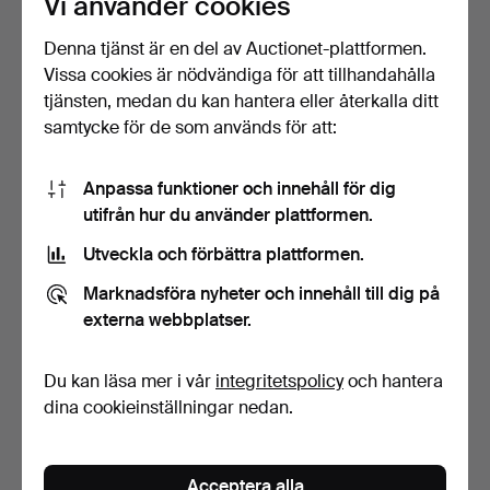
Vi använder cookies
Denna tjänst är en del av Auctionet-plattformen.
Vissa cookies är nödvändiga för att tillhandahålla
tjänsten, medan du kan hantera eller återkalla ditt
samtycke för de som används för att:
Anpassa funktioner och innehåll för dig
(462) BÖCKER,
(461) BÖCKER,
utifrån hur du använder plattformen.
amerikanska.
amerikanska.
Klubbades 12 nov 2014
Klubbades 12 nov 2014
Utveckla och förbättra plattformen.
5 bud
6 bud
74 USD
54 USD
Marknadsföra nyheter och innehåll till dig på
externa webbplatser.
Du kan läsa mer i vår
integritetspolicy
och hantera
dina cookieinställningar nedan.
Acceptera alla