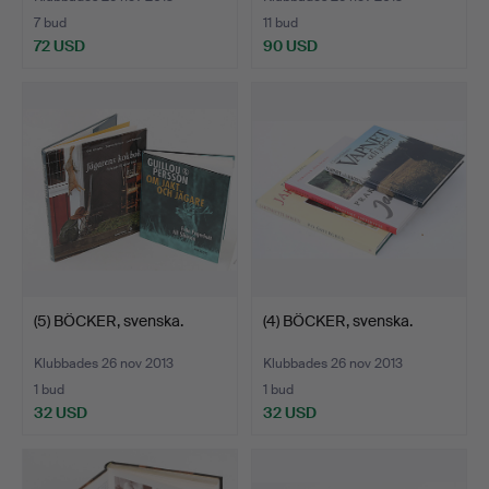
7 bud
11 bud
72 USD
90 USD
(5) BÖCKER, svenska.
(4) BÖCKER, svenska.
Klubbades 26 nov 2013
Klubbades 26 nov 2013
1 bud
1 bud
32 USD
32 USD