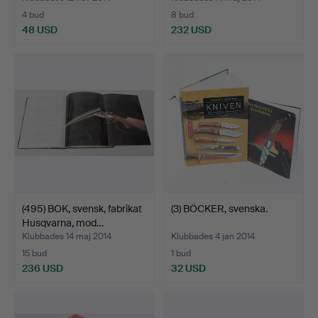
4 bud
8 bud
48 USD
232 USD
(495) BOK, svensk, fabrikat
(3) BÖCKER, svenska.
Husqvarna, mod…
Klubbades 14 maj 2014
Klubbades 4 jan 2014
15 bud
1 bud
236 USD
32 USD