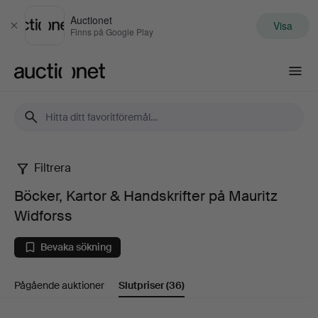
Auctionet
Visa
Stäng
Finns på Google Play
Auctionet.com
Filtrera
Böcker,
Böcker, Kartor & Handskrifter på Mauritz
Kartor
Widforss
&
Bevaka sökning
Handskrifter
Pågående auktioner
Slutpriser
(36)
på