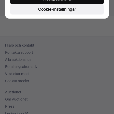
Visa pågående auktioner istället.
Cookie-inställningar
Sidfotsnavigation
Hjälp och kontakt
Kontakta support
Alla auktionshus
Betalningsalternativ
Vi skickar med
Sociala medier
Auctionet
Om Auctionet
Press
Lediga jobb