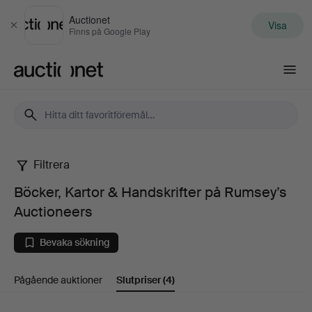
Auctionet
Visa
Stäng
Finns på Google Play
Auctionet.com
Filtrera
Böcker,
Böcker, Kartor & Handskrifter på Rumsey’s
Kartor
Auctioneers
&
Bevaka sökning
Handskrifter
Pågående auktioner
Slutpriser
(4)
på