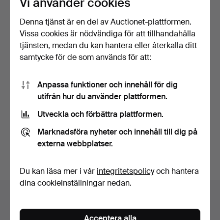
Vi använder cookies
Denna tjänst är en del av Auctionet-plattformen.
Vissa cookies är nödvändiga för att tillhandahålla
tjänsten, medan du kan hantera eller återkalla ditt
samtycke för de som används för att:
Anpassa funktioner och innehåll för dig
1700-TALETS AESOPS
ANTIKA MILTON ”PARADIS
utifrån hur du använder plattformen.
FABLER BOK.
FÖRLORADE” BOK.
Klubbades 7 jun 2020
Klubbades 9 sep 2019
Utveckla och förbättra plattformen.
2 bud
1 bud
41 USD
34 USD
Marknadsföra nyheter och innehåll till dig på
externa webbplatser.
Bevaka sökning
Du kan läsa mer i vår
integritetspolicy
och hantera
dina cookieinställningar nedan.
Auktionsarkivet
Du söker i vårt arkiv över avslutade auktioner.
Acceptera alla