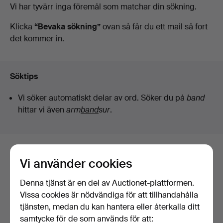
Pågående
Vi har tyvärr inga föremål som matchar din sökning.
Auctioneers
auktioner
Klicka
“Bevaka sökning”
ovan så får du ett mail så fort
det kommer in.
&
Valuers
Söktips
Vi söker automatiskt delar av ord. Söker du på
band
hittar vi även
arm
band
sur
.
Här är föremål från vårt arkiv som
Vi använder cookies
matchar din sökning
Denna tjänst är en del av Auctionet-plattformen.
Visa alla föremål
Vissa cookies är nödvändiga för att tillhandahålla
tjänsten, medan du kan hantera eller återkalla ditt
samtycke för de som används för att: