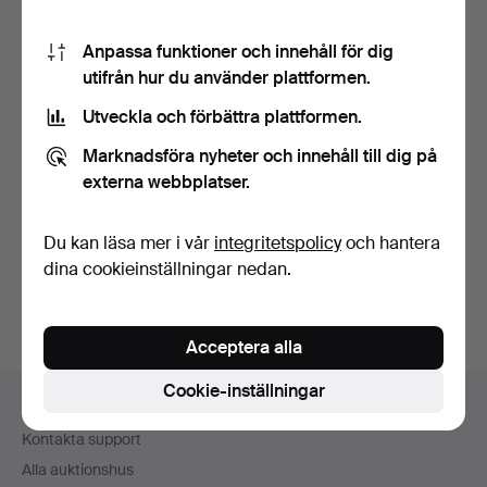
Anpassa funktioner och innehåll för dig
utifrån hur du använder plattformen.
Utveckla och förbättra plattformen.
Marknadsföra nyheter och innehåll till dig på
VINTAGE PAR
ANTIK SMIDESJÄRN
externa webbplatser.
HÄNGANDE BELYSTA
HÄNGANDE
DISPLAYBOXAR.
FETTLAMPA.
Klubbades 19 maj 2026
Klubbades 6 apr 2026
Värdering
Värdering
Du kan läsa mer i vår
integritetspolicy
och hantera
41 USD
68 USD
dina cookieinställningar nedan.
Acceptera alla
Sidfotsnavigation
Cookie-inställningar
Hjälp och kontakt
Kontakta support
Alla auktionshus