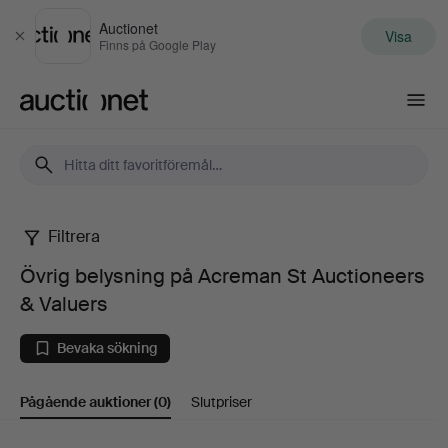
Auctionet
Visa
Stäng
Finns på Google Play
Auctionet.com
Filtrera
Övrig
Övrig belysning på Acreman St Auctioneers
belysning
& Valuers
på
Bevaka sökning
Acreman
Pågående auktioner
(0)
Slutpriser
St