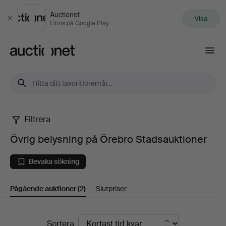
Auctionet
Visa
Stäng
Finns på Google Play
Auctionet.com
Filtrera
Övrig
Övrig belysning på Örebro Stadsauktioner
belysning
Bevaka sökning
på
Pågående auktioner
(2)
Slutpriser
Örebro
Stadsauktioner
Pågående
Sortera