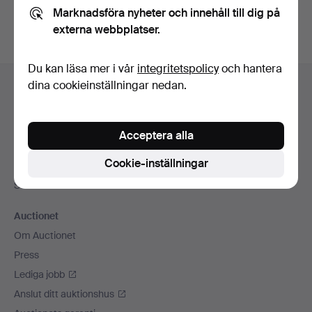
Marknadsföra nyheter och innehåll till dig på
externa webbplatser.
Du kan läsa mer i vår
integritetspolicy
och hantera
Sidfotsnavigation
dina cookieinställningar nedan.
Hjälp och kontakt
Kontakta support
Alla auktionshus
Acceptera alla
Betalningsalternativ
Cookie-inställningar
Vi skickar med
Sociala medier
Auctionet
Om Auctionet
Press
Lediga jobb
Anslut ditt auktionshus