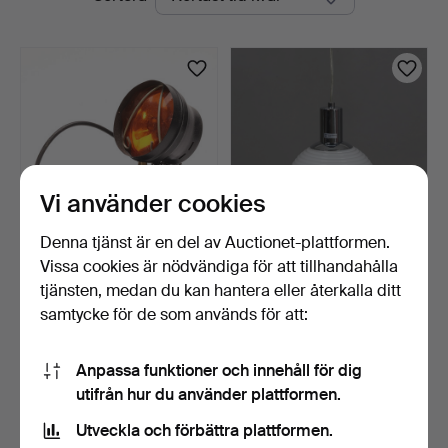
auktioner
Vi använder cookies
Denna tjänst är en del av Auctionet-plattformen.
Vissa cookies är nödvändiga för att tillhandahålla
SPOTLIGHT, snurrande
LAMPA, takpendel,
funktion, metall, 190…
glas/metall.
tjänsten, medan du kan hantera eller återkalla ditt
2 dagar
3 dagar
samtycke för de som används för att:
Värdering
Värdering
53 USD
32 USD
Anpassa funktioner och innehåll för dig
utifrån hur du använder plattformen.
Bevaka sökning
Utveckla och förbättra plattformen.
Du kan också söka i
vårt arkiv med avslutade auktioner
.