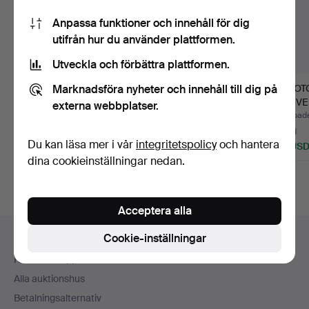
Anpassa funktioner och innehåll för dig
utifrån hur du använder plattformen.
Utveckla och förbättra plattformen.
Marknadsföra nyheter och innehåll till dig på
ARBETSLAMPA,
FOTOGENLAMPA,
FOT
FUNKIS.
MÄSSING, KOPPAR &
KONVE
externa webbplatser.
GLAS, TROL…
LAMPF
Klubbades 5 aug 2026
Klubbades 30 jun 2026
Klubbad
4 bud
1 bud
4 bud
Du kan läsa mer i vår
integritetspolicy
och hantera
106 USD
32 USD
211 US
dina cookieinställningar nedan.
Utvalt
föremål
Acceptera alla
Sidfotsnavigation
Cookie-inställningar
Hjälp och kontakt
Kontakta support
Alla auktionshus
Betalningsalternativ