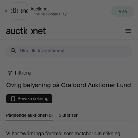
Auctionet
Visa
Stäng
Finns på Google Play
Auctionet.com
Filtrera
Övrig
Övrig belysning på Crafoord Auktioner Lund
belysning
Bevaka sökning
på
Pågående auktioner
(0)
Slutpriser
Crafoord
Auktioner
Pågående
Vi har tyvärr inga föremål som matchar din sökning.