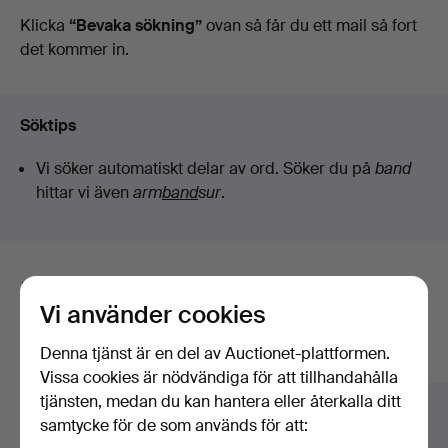
auktioner
Klicka
“Bevaka sökning”
ovan så får du ett mail så fort
Lund
det kommer in.
Söktips
Vi söker automatiskt delar av ord. Söker du på
band
hittar vi även
arm
band
sur
.
Här är föremål från vårt arkiv som
Vi använder cookies
matchar din sökning
Denna tjänst är en del av Auctionet-plattformen.
Visa alla föremål
Vissa cookies är nödvändiga för att tillhandahålla
tjänsten, medan du kan hantera eller återkalla ditt
samtycke för de som används för att: