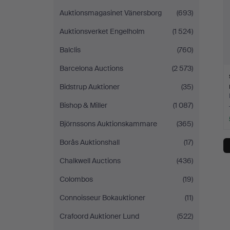
Auktionsmagasinet Vänersborg
(693)
Auktionsverket Engelholm
(1 524)
Balclis
(760)
Barcelona Auctions
(2 573)
Bidstrup Auktioner
(35)
Bishop & Miller
(1 087)
Björnssons Auktionskammare
(365)
Borås Auktionshall
(17)
Chalkwell Auctions
(436)
Colombos
(19)
Connoisseur Bokauktioner
(11)
Crafoord Auktioner Lund
(522)