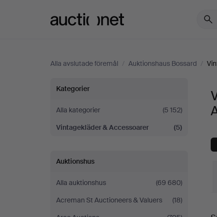
Auctionet.com
Alla avslutade föremål
/
Auktionshaus Bossard
/
Vin
Vintagekläder
Kategorier
&
Alla kategorier
(5 152)
Vintagekläder & Accessoarer
(5)
Accessoarer
på
Auktionshus
Auktionshaus
Alla auktionshus
(69 680)
Bossard
Acreman St Auctioneers & Valuers
(18)
S