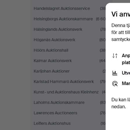
Handelslagret Auktionsservice
(383)
Vi an
Helsingborgs Auktionskammare
(6 605)
Denna tj
Hälsinglands Auktionsverk
(782)
för att t
samtycke
Höganäs Auktionsverk
(805)
Höörs Auktionshall
(385)
Anp
Kalmar Auktionsverk
(445)
pla
Karljohan Auktioner
(23)
Utv
Karlstad Hammarö Auktionsverk
(799)
Mar
Kunst- und Auktionshaus Kleinhenz
(46)
Du kan l
Laholms Auktionskammare
(832)
nedan.
Lawrences Auctioneers
(764)
Leiflers Auktionshus
(165)