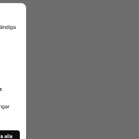
vändiga
r.
ingar
a alla