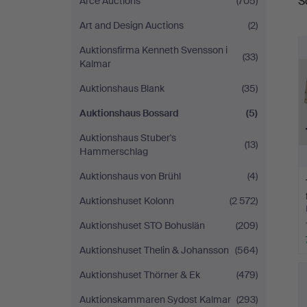
S
Arce Auctions
(705)
Art and Design Auctions
(2)
Auktionsfirma Kenneth Svensson i
(33)
Kalmar
Auktionshaus Blank
(35)
Auktionshaus Bossard
(5)
Auktionshaus Stuber's
(13)
Hammerschlag
Auktionshaus von Brühl
(4)
Auktionshuset Kolonn
(2 572)
Auktionshuset STO Bohuslän
(209)
Auktionshuset Thelin & Johansson
(564)
Auktionshuset Thörner & Ek
(479)
Auktionskammaren Sydost Kalmar
(293)