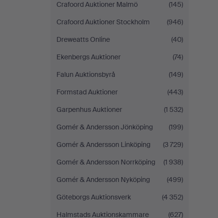
Crafoord Auktioner Malmö
(145)
Crafoord Auktioner Stockholm
(946)
Dreweatts Online
(40)
Ekenbergs Auktioner
(74)
Falun Auktionsbyrå
(149)
Formstad Auktioner
(443)
Garpenhus Auktioner
(1 532)
Gomér & Andersson Jönköping
(199)
Gomér & Andersson Linköping
(3 729)
Gomér & Andersson Norrköping
(1 938)
Gomér & Andersson Nyköping
(499)
Göteborgs Auktionsverk
(4 352)
Halmstads Auktionskammare
(627)