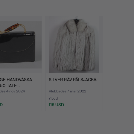
AGE HANDVÄSKA
SILVER RÄV PÄLSJACKA.
50-TALET.
des 4 nov 2024
Klubbades 7 mar 2022
7 bud
SD
116 USD