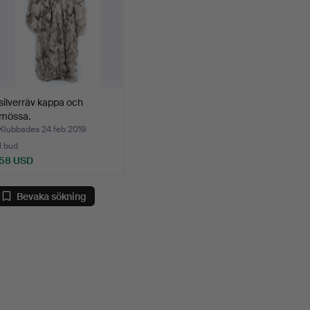
silverräv kappa och
mössa.
Klubbades 24 feb 2019
1 bud
58 USD
Bevaka sökning