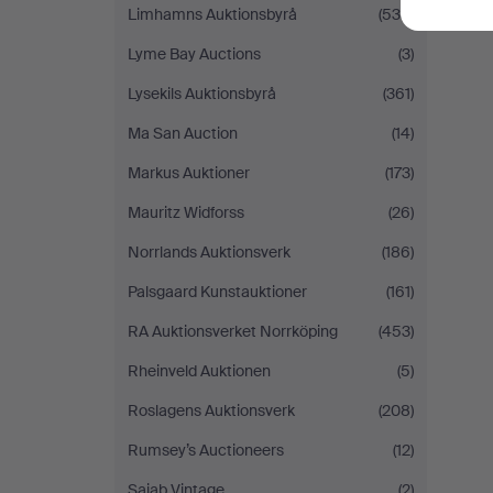
Limhamns Auktionsbyrå
(535)
Lyme Bay Auctions
(3)
Lysekils Auktionsbyrå
(361)
Ma San Auction
(14)
Markus Auktioner
(173)
Mauritz Widforss
(26)
Norrlands Auktionsverk
(186)
Palsgaard Kunstauktioner
(161)
RA Auktionsverket Norrköping
(453)
Rheinveld Auktionen
(5)
Roslagens Auktionsverk
(208)
Rumsey’s Auctioneers
(12)
Sajab Vintage
(2)