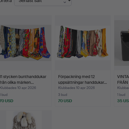
ortera
11 stycken bunthanddukar
Förpackning med 12
VINT
från olika märken…
uppsättningar handdukar…
FRÅN 
Klubbades 10 apr 2026
Klubbades 10 apr 2026
Klubba
1 bud
3 bud
1 bud
70 USD
70 USD
35 U