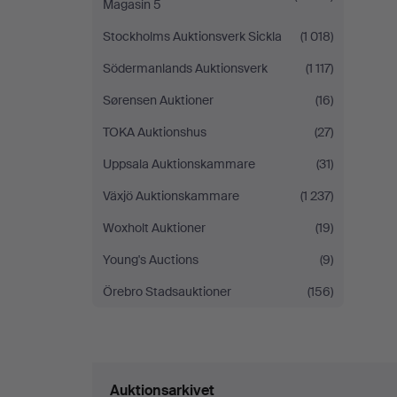
Magasin 5
Stockholms Auktionsverk Sickla
(1 018)
Södermanlands Auktionsverk
(1 117)
Sørensen Auktioner
(16)
TOKA Auktionshus
(27)
Uppsala Auktionskammare
(31)
Växjö Auktionskammare
(1 237)
Woxholt Auktioner
(19)
Young's Auctions
(9)
Örebro Stadsauktioner
(156)
Auktionsarkivet