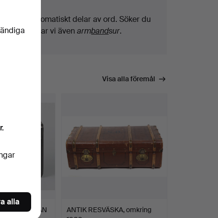
Vi söker automatiskt delar av ord. Söker du
vändiga
på
band
hittar vi även
arm
band
sur
.
Visa alla föremål
r.
ingar
a alla
NDVÄSKA FRÅN
ANTIK RESVÄSKA, omkring