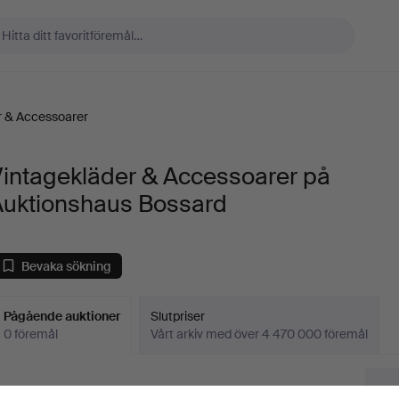
r & Accessoarer
Vintagekläder & Accessoarer på
Auktionshaus Bossard
Bevaka sökning
Pågående auktioner
Slutpriser
0 föremål
Vårt arkiv med över 4 470 000 föremål
Pågående
i har tyvärr inga föremål som matchar din sökning.
Sö