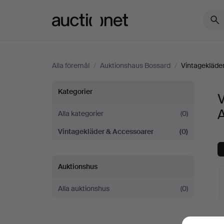
Auctionet.com
Alla föremål
/
Auktionshaus Bossard
/
Vintagekläde
Vintagekläder
Kategorier
&
Alla kategorier
(0)
Vintagekläder & Accessoarer
(0)
Accessoarer
på
Auktionshus
Auktionshaus
Alla auktionshus
(0)
Bossard
V