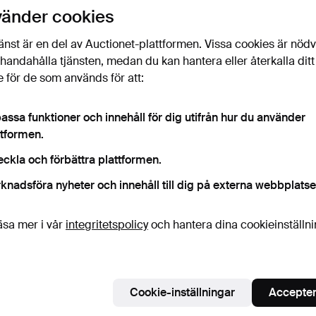
uktioner
vänder cookies
licka
“Bevaka sökning”
ovan så får du ett mail så
ort det kommer in.
änst är en del av Auctionet-plattformen. Vissa cookies är nöd
illhandahålla tjänsten, medan du kan hantera eller återkalla ditt
 för de som används för att:
 som matchar din sökning
assa funktioner och innehåll för dig utifrån hur du använder
ttformen.
eckla och förbättra plattformen.
knadsföra nyheter och innehåll till dig på externa webbplatse
äsa mer i vår
integritetspolicy
och hantera dina cookieinställn
Cookie-inställningar
Accepter
handdukar från
Förpackning med 12
VINTAGE HA