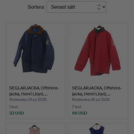
Slutpriser
Sortera
Kenneth
Svensson
i
Kalmar
SEGLARJACKA, Offshore-
SEGLARJACKA, Offshore-
jacka, Henri Lloyd, …
jacka, Henri Lloyd, …
Klubbades 29 jul 2026
Klubbades 28 jul 2026
1 bud
7 bud
32 USD
66 USD