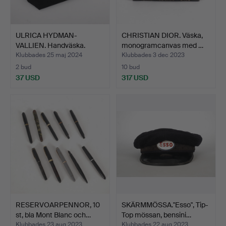
ULRICA HYDMAN-
CHRISTIAN DIOR. Väska,
VALLIEN. Handväska.
monogramcanvas med …
Klubbades 25 maj 2024
Klubbades 3 dec 2023
2 bud
10 bud
37 USD
317 USD
RESERVOARPENNOR, 10
SKÄRMMÖSSA."Esso", Tip-
st, bla Mont Blanc och…
Top mössan, bensini…
Klubbades 23 aug 2023
Klubbades 22 aug 2023