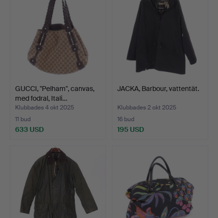
GUCCI, "Pelham", canvas,
JACKA, Barbour, vattentät.
med fodral, Itali…
Klubbades 4 okt 2025
Klubbades 2 okt 2025
11 bud
16 bud
633 USD
195 USD