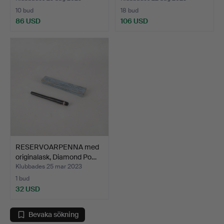
10 bud
18 bud
86 USD
106 USD
RESERVOARPENNA med
originalask, Diamond Po…
Klubbades 25 mar 2023
1 bud
32 USD
Bevaka sökning