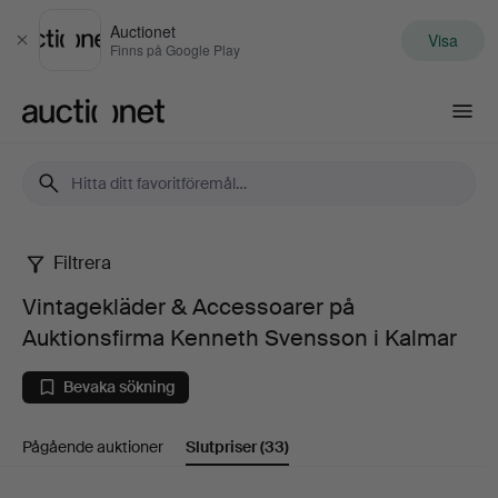
Auctionet
Visa
Stäng
Finns på Google Play
Auctionet.com
Filtrera
Vintagekläder
Vintagekläder & Accessoarer på
&
Auktionsfirma Kenneth Svensson i Kalmar
Accessoarer
Bevaka sökning
på
Pågående auktioner
Slutpriser
(33)
Auktionsfirma