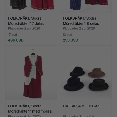
FOLKDRÄKT, "Södra
FOLKDRÄKT, "Södra
Möredräkten", 7 delar.
Möredräkten", 6 delar.
Klubbades 2 apr 2026
Klubbades 2 apr 2026
17 bud
13 bud
496 USD
253 USD
FOLKDRÄKT, "Södra
HATTAR, 4 st, 1900-tal.
Möredräkten", med mössa
…
Klubbades 4 dec 2025
Klubbades 16 nov 2025