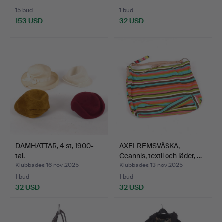
15 bud
1 bud
153 USD
32 USD
DAMHATTAR, 4 st, 1900-
AXELREMSVÄSKA,
tal.
Ceannis, textil och läder, …
Klubbades 16 nov 2025
Klubbades 13 nov 2025
1 bud
1 bud
32 USD
32 USD