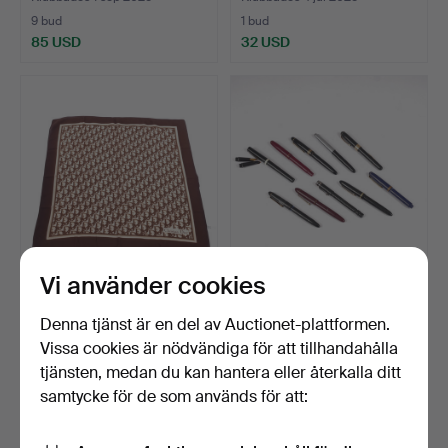
9 bud
1 bud
85 USD
32 USD
Vi använder cookies
SCARF, Christian Dior, silke.
RESERVOARPENNOR, 10
st, bla med stift i gu…
Denna tjänst är en del av Auctionet-plattformen.
Klubbades 9 jun 2025
Klubbades 29 mar 2025
Vissa cookies är nödvändiga för att tillhandahålla
22 bud
2 bud
tjänsten, medan du kan hantera eller återkalla ditt
159 USD
37 USD
samtycke för de som används för att: