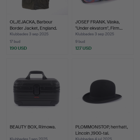
OLJEJACKA, Barbour
JOSEF FRANK. Väska,
Border Jacket, England.
"Under ekvatorn", Firm…
Klubbades 3 sep 2025
Klubbades 3 sep 2025
17 bud
9 bud
190 USD
127 USD
BEAUTY BOX, Rimowa.
PLOMMONSTOP, herrhatt,
Lincoln ,1900-tal.
Klubbades 1 sep 2025
Klubbades 4 jul 2025