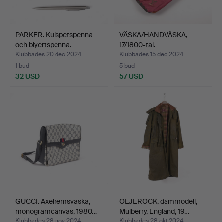
PARKER. Kulspetspenna
VÄSKA/HANDVÄSKA,
och blyertspenna.
17/1800-tal.
Klubbades 20 dec 2024
Klubbades 15 dec 2024
1 bud
5 bud
32 USD
57 USD
GUCCI. Axelremsväska,
OLJEROCK, dammodell,
monogramcanvas, 1980…
Mulberry, England, 19…
Klubbades 28 nov 2024
Klubbades 28 okt 2024