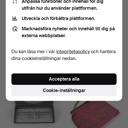
Anpassa funktioner och innehåll för dig
utifrån hur du använder plattformen.
Utveckla och förbättra plattformen.
Marknadsföra nyheter och innehåll till dig på
externa webbplatser.
Du kan läsa mer i vår
integritetspolicy
och hantera
DAMVÄSKA, Valentino, rött
DAMVÄSKA, rött läder,
läder, Italien.
Furla, Italien.
dina cookieinställningar nedan.
Klubbades 13 jan 2025
Klubbades 13 jan 2025
7 bud
7 bud
64 USD
64 USD
Acceptera alla
Cookie-inställningar