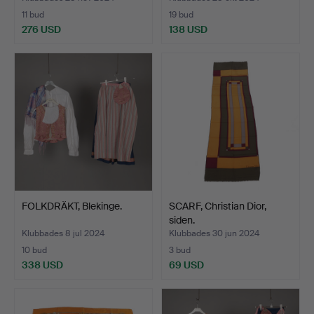
11 bud
19 bud
276 USD
138 USD
FOLKDRÄKT, Blekinge.
SCARF, Christian Dior,
siden.
Klubbades 8 jul 2024
Klubbades 30 jun 2024
10 bud
3 bud
338 USD
69 USD