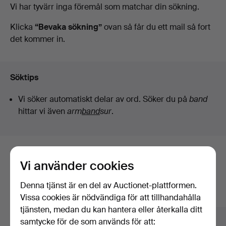
Pågående
Vi har tyvärr inga föremål som matchar din sökning.
Kenneth
auktioner
Klicka
“Bevaka sökning”
ovan så får du ett mail så fort
det kommer in.
Svensson
i
Söktips
Kalmar
Vi söker automatiskt delar av ord. Söker du på
band
hittar vi även
arm
band
sur
.
Här är föremål från vårt arkiv som
Vi använder cookies
matchar din sökning
Denna tjänst är en del av Auctionet-plattformen.
Visa alla föremål
Vissa cookies är nödvändiga för att tillhandahålla
tjänsten, medan du kan hantera eller återkalla ditt
samtycke för de som används för att: