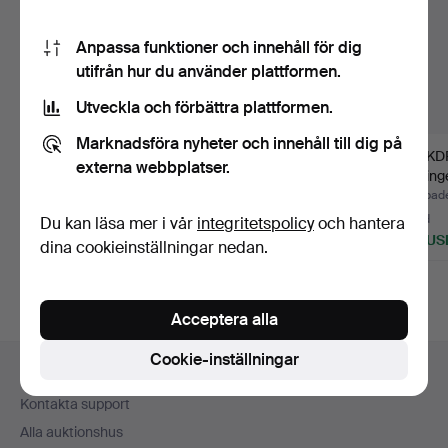
Anpassa funktioner och innehåll för dig
utifrån hur du använder plattformen.
Utveckla och förbättra plattformen.
Marknadsföra nyheter och innehåll till dig på
SEGLARJACKA,
SEGLARJACKA,
FOLKD
externa webbplatser.
Offshore-jacka, Henri
Offshore-jacka, Henri
Bleking
Lloyd, …
Lloyd, …
delar.
Klubbades 29 jul 2026
Klubbades 28 jul 2026
Klubbad
1 bud
7 bud
9 bud
Du kan läsa mer i vår
integritetspolicy
och hantera
32 USD
67 USD
275 US
dina cookieinställningar nedan.
Acceptera alla
Sidfotsnavigation
Cookie-inställningar
Hjälp och kontakt
Kontakta support
Alla auktionshus