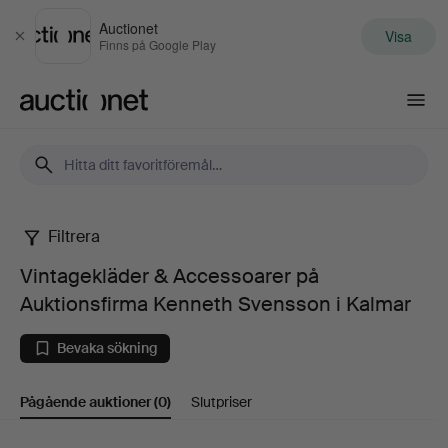
Auctionet
Visa
Stäng
Finns på Google Play
Auctionet.com
Filtrera
Vintagekläder
Vintagekläder & Accessoarer på
&
Auktionsfirma Kenneth Svensson i Kalmar
Accessoarer
Bevaka sökning
på
Pågående auktioner
(0)
Slutpriser
Auktionsfirma