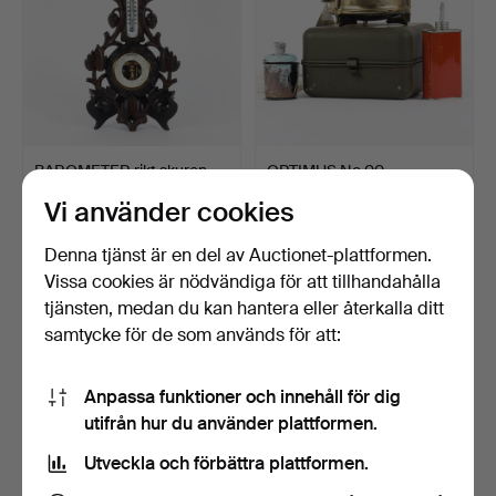
BAROMETER rikt skuren.
OPTIMUS No 00,
fotogenkök.
Vi använder cookies
3 dagar
4 dagar
Värdering
1 bud
Denna tjänst är en del av Auctionet-plattformen.
43 USD
22 USD
Vissa cookies är nödvändiga för att tillhandahålla
tjänsten, medan du kan hantera eller återkalla ditt
samtycke för de som används för att:
Anpassa funktioner och innehåll för dig
utifrån hur du använder plattformen.
Utveckla och förbättra plattformen.