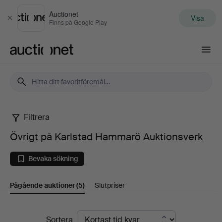
Auctionet
Visa
Stäng
Finns på Google Play
Auctionet.com
Filtrera
Övrigt
Övrigt på Karlstad Hammarö Auktionsverk
på
Bevaka sökning
Karlstad
Pågående auktioner
(5)
Slutpriser
Hammarö
Auktionsverk
Pågående
Sortera