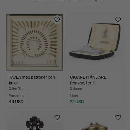
auktioner
TAVLA med patroner och
CIGARETTÄNDARE
kulor.
Ronson, i etui.
2 tim 10 min
2 dagar
Värdering
1 bud
43 USD
22 USD