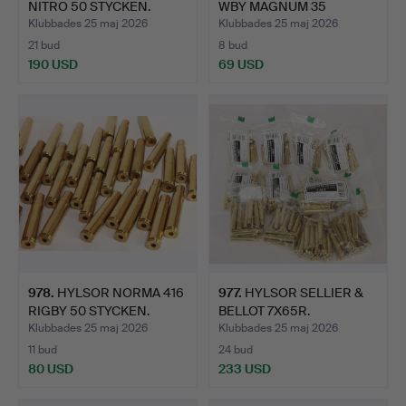
NITRO 50 STYCKEN.
WBY MAGNUM 35
STYCKEN.
Klubbades 25 maj 2026
Klubbades 25 maj 2026
21 bud
8 bud
190 USD
69 USD
978
.
HYLSOR NORMA 416
977
.
HYLSOR SELLIER &
RIGBY 50 STYCKEN.
BELLOT 7X65R.
Klubbades 25 maj 2026
Klubbades 25 maj 2026
11 bud
24 bud
80 USD
233 USD