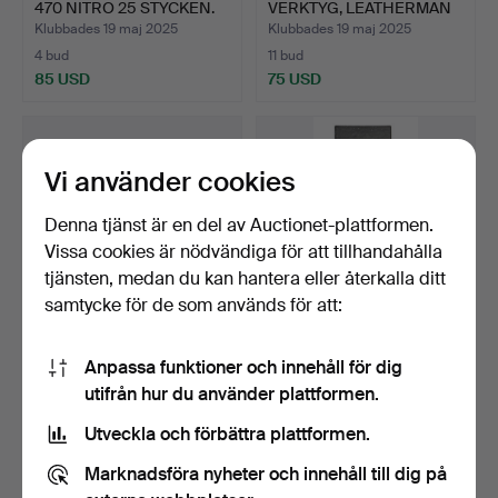
470 NITRO 25 STYCKEN.
VERKTYG, LEATHERMAN
THREAD.
Klubbades 19 maj 2025
Klubbades 19 maj 2025
4 bud
11 bud
85 USD
75 USD
Vi använder cookies
Denna tjänst är en del av Auctionet-plattformen.
Vissa cookies är nödvändiga för att tillhandahålla
tjänsten, medan du kan hantera eller återkalla ditt
samtycke för de som används för att:
1035
.
KULOR NORMA
1037
.
ARMBAND MED
Anpassa funktioner och innehåll för dig
9,3MM (.365) VULKAN OCH
VERKTYG, LEATHERMAN
utifrån hur du använder plattformen.
ORYX 3…
THREAD.
Klubbades 19 maj 2025
Klubbades 19 maj 2025
26 bud
13 bud
Utveckla och förbättra plattformen.
180 USD
117 USD
Marknadsföra nyheter och innehåll till dig på