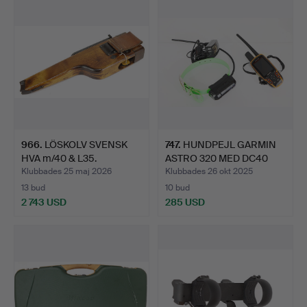
966
.
LÖSKOLV SVENSK
747
.
HUNDPEJL GARMIN
HVA m/40 & L35.
ASTRO 320 MED DC40
HALSBAN…
Klubbades 25 maj 2026
Klubbades 26 okt 2025
13 bud
10 bud
2 743 USD
285 USD