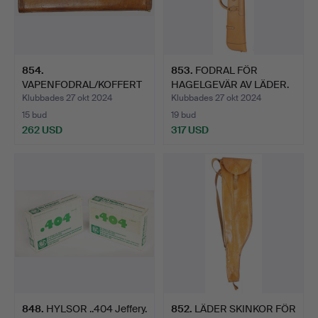
854
.
853
.
FODRAL FÖR
VAPENFODRAL/KOFFERT
HAGELGEVÄR AV LÄDER.
5 stycken.
Klubbades 27 okt 2024
Klubbades 27 okt 2024
15 bud
19 bud
262 USD
317 USD
848
.
HYLSOR ..404 Jeffery.
852
.
LÄDER SKINKOR FÖR