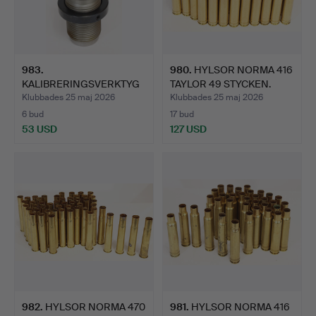
983
.
980
.
HYLSOR NORMA 416
KALIBRERINGSVERKTYG
TAYLOR 49 STYCKEN.
TRIEBEL 500/416 NITRO …
Klubbades 25 maj 2026
Klubbades 25 maj 2026
6 bud
17 bud
53 USD
127 USD
982
.
HYLSOR NORMA 470
981
.
HYLSOR NORMA 416