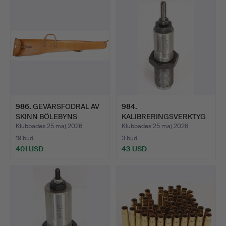
986
.
GEVÄRSFODRAL AV
984
.
SKINN BÖLEBYNS
KALIBRERINGSVERKTYG
GARVERI.
TRIEBEL 9,5X47R.
Klubbades 25 maj 2026
Klubbades 25 maj 2026
19 bud
3 bud
401 USD
43 USD