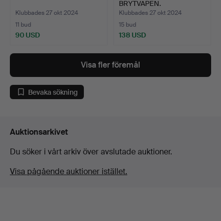
BRYTVAPEN.
Klubbades 27 okt 2024
Klubbades 27 okt 2024
11 bud
15 bud
90 USD
138 USD
Visa fler föremål
Bevaka sökning
Auktionsarkivet
Du söker i vårt arkiv över avslutade auktioner.
Visa pågående auktioner istället.