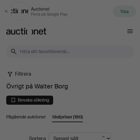
Auctionet
Visa
Stäng
Finns på Google Play
Auctionet.com
Filtrera
Övrigt
Övrigt på Walter Borg
på
Bevaka sökning
Walter
Pågående auktioner
Slutpriser
(180)
Borg
Slutpriser
Sortera