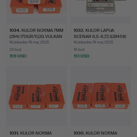
1034
.
KULOR NORMA 7MM
1032
.
KULOR LAPUA
(284) 170GR/11,0G VULKAN
SCENAR 6,5-6,72 (GB458)
(…
9.0G 5…
Klubbades 19 maj 2025
Klubbades 19 maj 2025
23 bud
19 bud
159 USD
151 USD
1031
.
KULOR NORMA
1030
.
KULOR NORMA