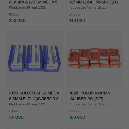
ALASKA & LAPUA MEGA 5
6,5MM (.264) 156GR/10,1 G
ASKAR .3…
ORYX…
Klubbades 19 maj 2025
Klubbades 19 maj 2025
18 bud
21 bud
233 USD
148 USD
1029
.
KULOR LAPUA MEGA
1028
.
KULOR NORMA
6,5MM E471 10,1G/155GR 3
KALIBER .30 (.307)
…
No.67612 10…
Klubbades 19 maj 2025
Klubbades 19 maj 2025
11 bud
22 bud
101 USD
169 USD