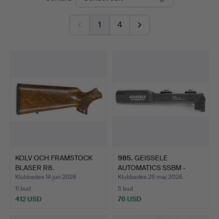
1
4
KOLV OCH FRAMSTOCK
985
.
GEISSELE
BLASER R8.
AUTOMATICS SSBM -
SUPER STABBY BA…
Klubbades 14 jun 2026
Klubbades 25 maj 2026
11 bud
5 bud
412 USD
76 USD