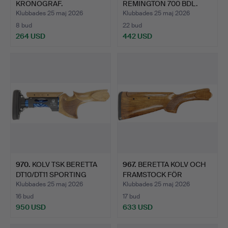
KRONOGRAF.
REMINGTON 700 BDL.
Klubbades 25 maj 2026
Klubbades 25 maj 2026
8 bud
22 bud
264 USD
442 USD
970
.
KOLV TSK BERETTA
967
.
BERETTA KOLV OCH
DT10/DT11 SPORTING
FRAMSTOCK FÖR
RIGHT …
MODELL 686.
Klubbades 25 maj 2026
Klubbades 25 maj 2026
16 bud
17 bud
950 USD
633 USD