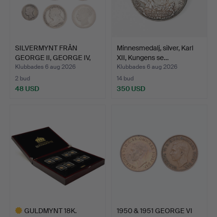
SILVERMYNT FRÅN
Minnesmedalj, silver, Karl
GEORGE II, GEORGE IV,
XII, Kungens se…
WILL…
Klubbades 6 aug 2026
Klubbades 6 aug 2026
2 bud
14 bud
48 USD
350 USD
GULDMYNT 18K.
1950 & 1951 GEORGE VI