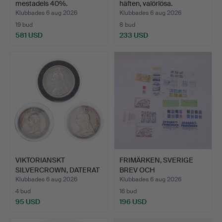
mestadels 40%.
häften, valörlösa.
Klubbades 6 aug 2026
Klubbades 6 aug 2026
19 bud
8 bud
581 USD
233 USD
VIKTORIANSKT
FRIMÄRKEN, SVERIGE
SILVERCROWN, DATERAT
BREV OCH
1889, DO…
RABATTFRIMÄRKE…
Klubbades 6 aug 2026
Klubbades 6 aug 2026
4 bud
16 bud
95 USD
196 USD