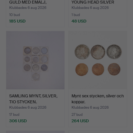
GULD MED EMALJ,
YOUNG HEAD SILVER
DANNEBR…
HALF CR…
Klubbades 6 aug 2026
Klubbades 6 aug 2026
10 bud
1 bud
185 USD
48 USD
SAMLING MYNT, SILVER,
Mynt sex stycken, silver och
TIO STYCKEN.
koppar.
Klubbades 6 aug 2026
Klubbades 6 aug 2026
17 bud
27 bud
306 USD
264 USD