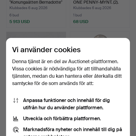
"Konungaätten Bernadotte"
ONE PENNY-MYNT. (2).
8 …
Klubbades 6 aug 2026
Klubbades 6 aug 2026
6 bud
1 bud
5 913 USD
68 USD
Utvalt
föremål
Vi använder cookies
Denna tjänst är en del av Auctionet-plattformen.
Vissa cookies är nödvändiga för att tillhandahålla
tjänsten, medan du kan hantera eller återkalla ditt
samtycke för de som används för att:
SILVERMYNT, 10 st, 1900-
5 VIKTORIANSKA
Anpassa funktioner och innehåll för dig
tal, Sverige, olik…
SILVERHALVCROWN,
utifrån hur du använder plattformen.
JUBILEE OC…
Klubbades 6 aug 2026
Klubbades 6 aug 2026
4 bud
2 bud
Utveckla och förbättra plattformen.
117 USD
88 USD
Marknadsföra nyheter och innehåll till dig på