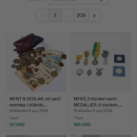
1
…
209
MYNT & SEDLAR, ett parti
MYNT, 3 stycken samt
svenska / utländs…
MEDALJER, 6 stycken, …
Klubbades 8 aug 2026
Klubbades 8 aug 2026
1 bud
7 bud
32 USD
186 USD