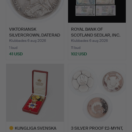
VIKTORIANSK
ROYAL BANK OF
SILVERCROWN, DATERAD
SCOTLAND SEDLAR, INC.
1891.
PLC & …
Klubbades 6 aug 2026
Klubbades 6 aug 2026
1 bud
11 bud
41 USD
102 USD
KUNGLIGA SVENSKA
3 SILVER PROOF £2-MYNT,