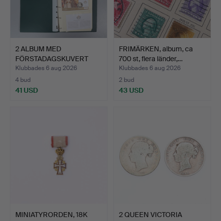
2 ALBUM MED
FRIMÄRKEN, album, ca
FÖRSTADAGSKUVERT
700 st, flera länder,…
MED MYNT FÖR …
Klubbades 6 aug 2026
Klubbades 6 aug 2026
4 bud
2 bud
41 USD
43 USD
MINIATYRORDEN, 18K
2 QUEEN VICTORIA