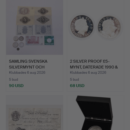
SAMLING SVENSKA
2 SILVER PROOF £5-
SILVERMYNT OCH
MYNT, DATERADE 1990 &
SEDLAR.
20…
Klubbades 6 aug 2026
Klubbades 6 aug 2026
5 bud
5 bud
90 USD
68 USD