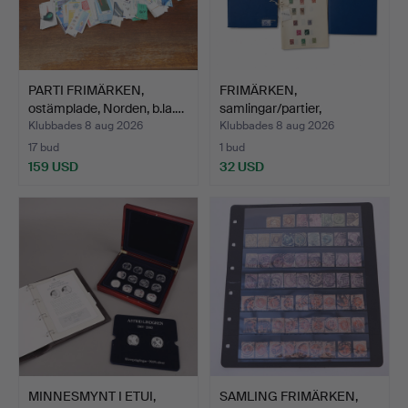
PARTI FRIMÄRKEN,
FRIMÄRKEN,
ostämplade, Norden, b.la.…
samlingar/partier,
stämplade, h…
Klubbades 8 aug 2026
Klubbades 8 aug 2026
17 bud
1 bud
159 USD
32 USD
MINNESMYNT I ETUI,
SAMLING FRIMÄRKEN,