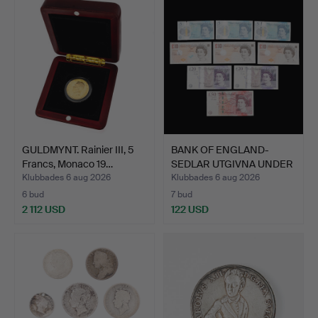
GULDMYNT. Rainier III, 5
BANK OF ENGLAND-
Francs, Monaco 19…
SEDLAR UTGIVNA UNDER
VICTO…
Klubbades 6 aug 2026
Klubbades 6 aug 2026
6 bud
7 bud
2 112 USD
122 USD