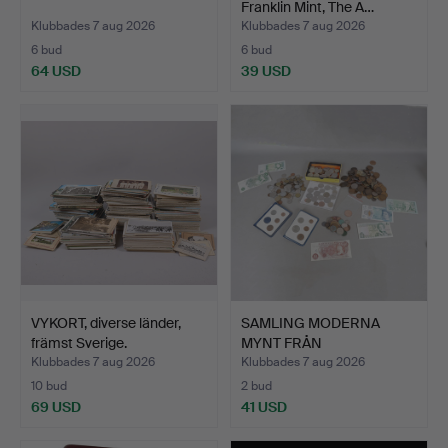
Franklin Mint, The A…
Klubbades 7 aug 2026
Klubbades 7 aug 2026
6 bud
6 bud
64 USD
39 USD
VYKORT, diverse länder,
SAMLING MODERNA
främst Sverige.
MYNT FRÅN
STORBRITANNIEN O…
Klubbades 7 aug 2026
Klubbades 7 aug 2026
10 bud
2 bud
69 USD
41 USD