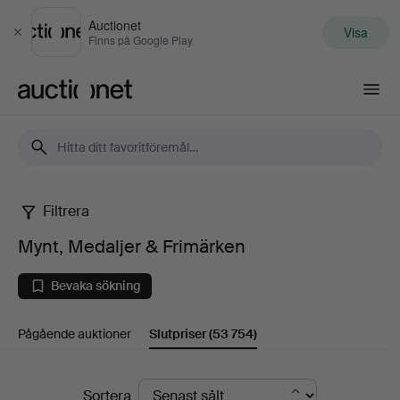
Auctionet
Visa
Stäng
Finns på Google Play
Auctionet.com
Filtrera
Mynt,
Mynt, Medaljer & Frimärken
Medaljer
Bevaka sökning
&
Pågående auktioner
Slutpriser
(53 754)
Frimärken
Slutpriser
Sortera