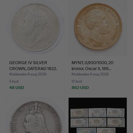
GEORGE IV SILVER
MYNT, 0,900/1000, 20
CROWN, DATERAD 1822.
kronor, Oscar II, 189…
Klubbades 6 aug 2026
Klubbades 6 aug 2026
3 bud
12 bud
48 USD
862 USD