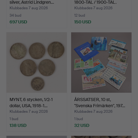
silver, Astrid Lindgren…
1800-TAL / 1900-TAL.
Klubbades 7 aug 2026
Klubbades 7 aug 2026
34 bud
12 bud
697 USD
150 USD
MYNT, 6 stycken, 1/2-1
ÅRSSATSER, 10 st,
dollar, USA, 1918-1…
"Svenska Frimärken", 197…
Klubbades 7 aug 2026
Klubbades 7 aug 2026
1 bud
1 bud
138 USD
32 USD