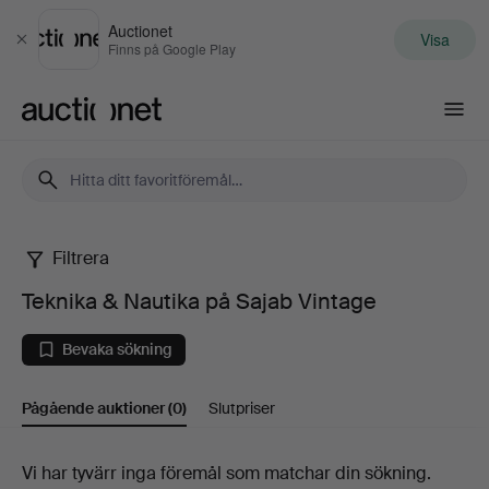
Auctionet
Visa
Stäng
Finns på Google Play
Auctionet.com
Filtrera
Teknika
Teknika & Nautika på Sajab Vintage
&
Bevaka sökning
Nautika
Pågående auktioner
(0)
Slutpriser
på
Sajab
Pågående
Vi har tyvärr inga föremål som matchar din sökning.