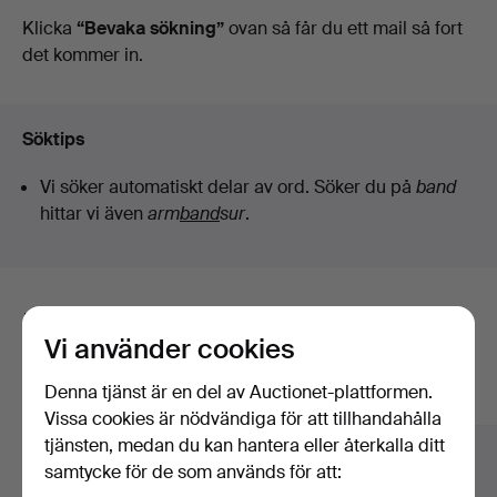
auktioner
Klicka
“Bevaka sökning”
ovan så får du ett mail så fort
Vintage
det kommer in.
Söktips
Vi söker automatiskt delar av ord. Söker du på
band
hittar vi även
arm
band
sur
.
Här är föremål från vårt arkiv som
Vi använder cookies
matchar din sökning
Denna tjänst är en del av Auctionet-plattformen.
Visa alla föremål
Vissa cookies är nödvändiga för att tillhandahålla
tjänsten, medan du kan hantera eller återkalla ditt
samtycke för de som används för att: