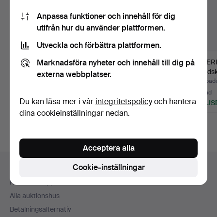
Anpassa funktioner och innehåll för dig
utifrån hur du använder plattformen.
Utveckla och förbättra plattformen.
Marknadsföra nyheter och innehåll till dig på
REX, kassaregister, 2
TELEVERKET,
L.M ER
st, 1910/20-tal elle…
mynttelefon, 1960-tal.
brandsk
externa webbplatser.
först…
Klubbades 21 jun 2026
Klubbades 21 jun 2026
Klubbad
27 bud
44 bud
24 bud
Du kan läsa mer i vår
integritetspolicy
och hantera
190 USD
934 USD
169 US
dina cookieinställningar nedan.
Acceptera alla
Sidfotsnavigation
Cookie-inställningar
Hjälp och kontakt
Kontakta support
Alla auktionshus
Betalningsalternativ