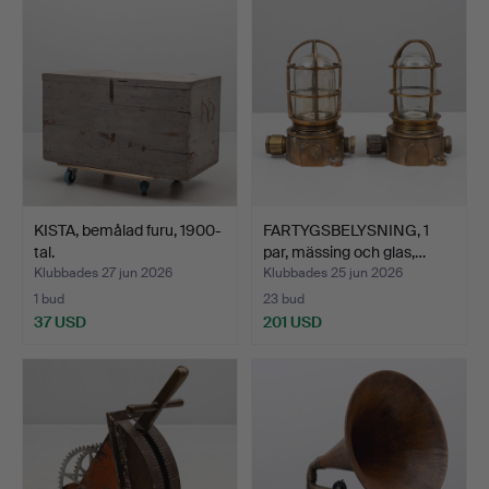
föremål
föremål
KISTA, bemålad furu, 1900-
FARTYGSBELYSNING, 1
tal.
par, mässing och glas,…
Klubbades 27 jun 2026
Klubbades 25 jun 2026
1 bud
23 bud
37 USD
201 USD