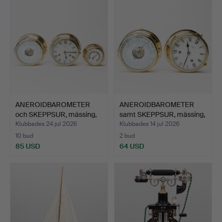
ANEROIDBAROMETER
ANEROIDBAROMETER
och SKEPPSUR, mässing,
samt SKEPPSUR, mässing,
Sc…
S…
Klubbades 24 jul 2026
Klubbades 14 jul 2026
10 bud
2 bud
85 USD
64 USD