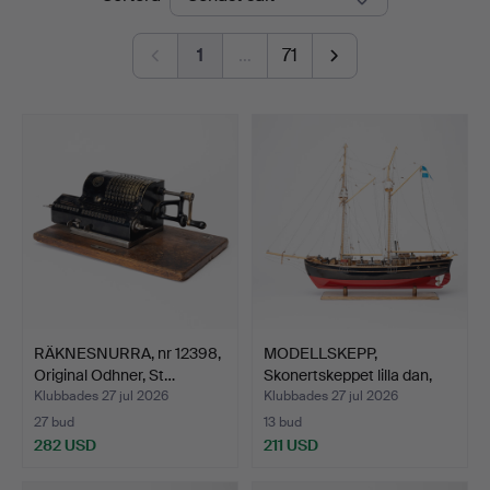
Kolonn
1
…
71
RÄKNESNURRA, nr 12398,
MODELLSKEPP,
Original Odhner, St…
Skonertskeppet lilla dan,
sig…
Klubbades 27 jul 2026
Klubbades 27 jul 2026
27 bud
13 bud
282 USD
211 USD