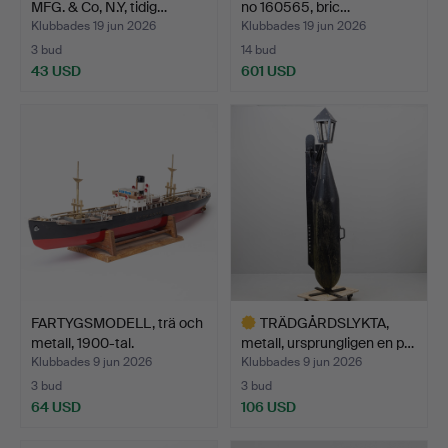
MFG. & Co, N.Y, tidig…
no 160565, bric…
Klubbades 19 jun 2026
Klubbades 19 jun 2026
3 bud
14 bud
43 USD
601 USD
FARTYGSMODELL, trä och
TRÄDGÅRDSLYKTA,
metall, 1900-tal.
metall, ursprungligen en p…
Klubbades 9 jun 2026
Klubbades 9 jun 2026
3 bud
3 bud
64 USD
106 USD
Utvalt