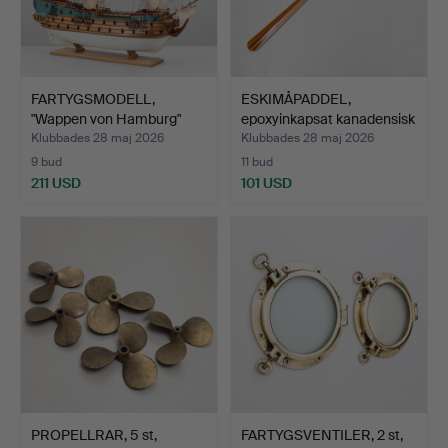
FARTYGSMODELL,
ESKIMÅPADDEL,
"Wappen von Hamburg"
epoxyinkapsat kanadensisk
(1669)…
ce…
Klubbades 28 maj 2026
Klubbades 28 maj 2026
9 bud
11 bud
211 USD
101 USD
PROPELLRAR, 5 st,
FARTYGSVENTILER, 2 st,