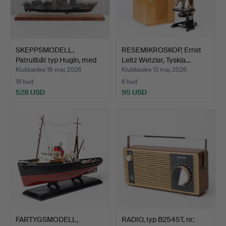
SKEPPSMODELL,
RESEMIKROSKOP, Ernst
Patrullbåt typ Hugin, med
Leitz Wetzlar, Tyskla…
mo…
Klubbades 18 maj 2026
Klubbades 13 maj 2026
19 bud
6 bud
528 USD
95 USD
FARTYGSMODELL,
RADIO, typ B2545T, nr: