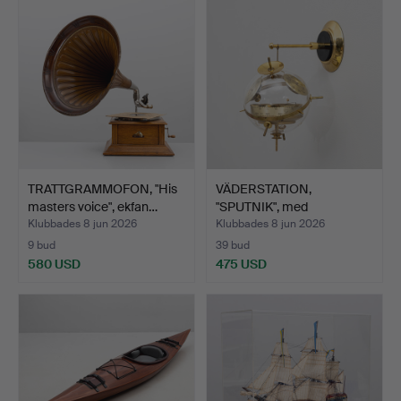
föremål
TRATTGRAMMOFON, "His
VÄDERSTATION,
masters voice", ekfan…
"SPUTNIK", med
hygdrometer, …
Klubbades 8 jun 2026
Klubbades 8 jun 2026
9 bud
39 bud
580 USD
475 USD