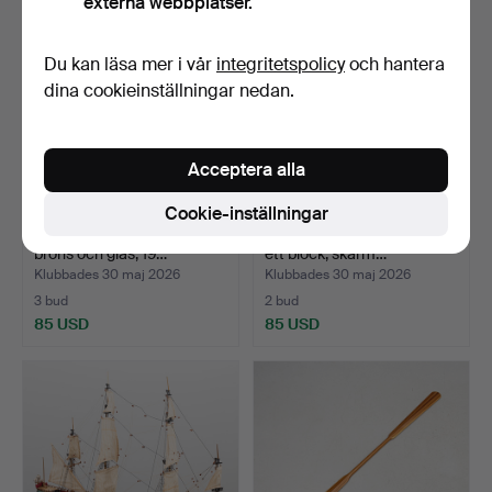
externa webbplatser.
Du kan läsa mer i vår
integritetspolicy
och hantera
dina cookieinställningar nedan.
Acceptera alla
Cookie-inställningar
FARTYGSVENTILER, 1 par,
BORDSLAMPA, fot i form av
brons och glas, 19…
ett block, skärm…
Klubbades 30 maj 2026
Klubbades 30 maj 2026
3 bud
2 bud
85 USD
85 USD