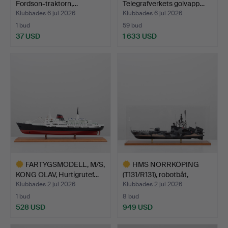
Fordson-traktorn,…
Telegrafverkets golvapp…
Klubbades 6 jul 2026
Klubbades 6 jul 2026
1 bud
59 bud
37 USD
1 633 USD
FARTYGSMODELL, M/S,
HMS NORRKÖPING
KONG OLAV, Hurtigrutef…
(T131/R131), robotbåt,
mode…
Klubbades 2 jul 2026
Klubbades 2 jul 2026
1 bud
8 bud
528 USD
949 USD
Utvalt
Utvalt