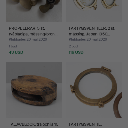
PROPELLRAR, 5 st,
FARTYGSVENTILER, 2 st,
tvåbladiga, mässing/bron…
mässing, Japan 1950…
Klubbades 20 maj 2026
Klubbades 20 maj 2026
1 bud
2 bud
43 USD
116 USD
TALJA/BLOCK, trä och järn.
FARTYGSVENTIL,