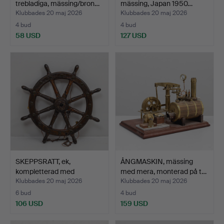
trebladiga, mässing/bron…
mässing, Japan 1950…
Klubbades 20 maj 2026
Klubbades 20 maj 2026
4 bud
4 bud
58 USD
127 USD
SKEPPSRATT, ek,
ÅNGMASKIN, mässing
kompletterad med
med mera, monterad på t…
belysning.
Klubbades 20 maj 2026
Klubbades 20 maj 2026
6 bud
4 bud
106 USD
159 USD