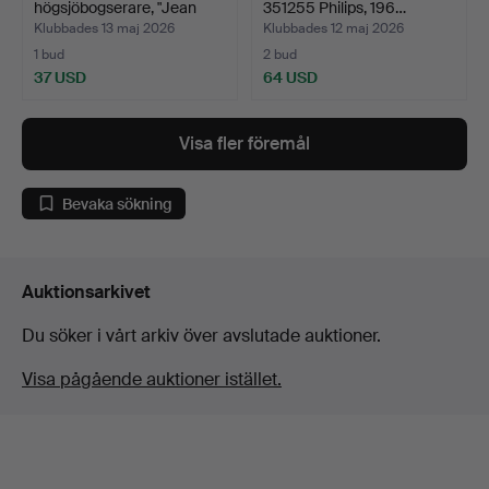
högsjöbogserare, "Jean
351255 Philips, 196…
Bart…
Klubbades 13 maj 2026
Klubbades 12 maj 2026
1 bud
2 bud
37 USD
64 USD
Visa fler föremål
Bevaka sökning
Auktionsarkivet
Du söker i vårt arkiv över avslutade auktioner.
Visa pågående auktioner istället.