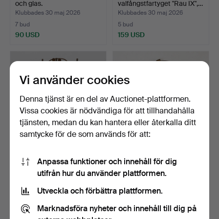
och glas.
valfångstfartyget "Rau IX",…
Klubbades 30 maj 2026
Klubbades 30 maj 2026
7 bud
5 bud
90 USD
159 USD
Vi använder cookies
Denna tjänst är en del av Auctionet-plattformen.
Vissa cookies är nödvändiga för att tillhandahålla
tjänsten, medan du kan hantera eller återkalla ditt
samtycke för de som används för att:
TOPPLANTERNA, koppar
FARTYGSVENTILER, 3 st,
Anpassa funktioner och innehåll för dig
och mässing, Talleres…
brons, 1900-tal.
utifrån hur du använder plattformen.
Klubbades 30 maj 2026
Klubbades 30 maj 2026
3 bud
2 bud
Utveckla och förbättra plattformen.
85 USD
211 USD
Marknadsföra nyheter och innehåll till dig på