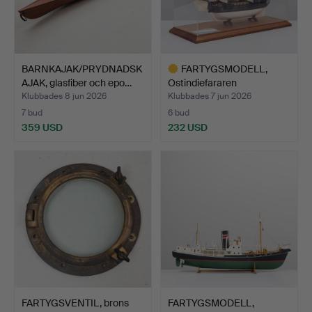
BARNKAJAK/PRYDNADSK
FARTYGSMODELL,
AJAK, glasfiber och epo…
Ostindiefararen
"Götheborg"…
Klubbades 8 jun 2026
Klubbades 7 jun 2026
7 bud
6 bud
359 USD
232 USD
Utvalt
föremål
FARTYGSVENTIL, brons
FARTYGSMODELL,