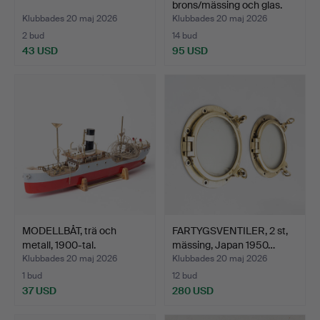
brons/mässing och glas.
Klubbades 20 maj 2026
Klubbades 20 maj 2026
2 bud
14 bud
43 USD
95 USD
MODELLBÅT, trä och
FARTYGSVENTILER, 2 st,
metall, 1900-tal.
mässing, Japan 1950…
Klubbades 20 maj 2026
Klubbades 20 maj 2026
1 bud
12 bud
37 USD
280 USD