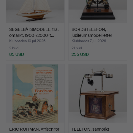
SEGELBÅTSMODELL, trä,
BORDSTELEFON,
omärkt, 1900-/2000-t…
jubileumsmodell efter
"Taxen…
Klubbades 10 jul 2026
Klubbades 7 jul 2026
2 bud
21 bud
85 USD
255 USD
ERIC ROHMAN. Affisch för
TELEFON, sannolikt