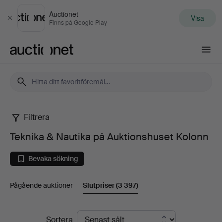
Auctionet
Visa
Stäng
Finns på Google Play
Auctionet.com
Filtrera
Teknika
Teknika & Nautika på Auktionshuset Kolonn
&
Bevaka sökning
Nautika
Pågående auktioner
Slutpriser
(3 397)
på
Auktionshuset
Slutpriser
Sortera