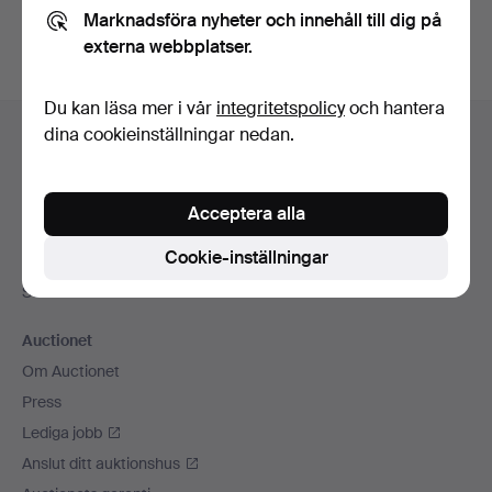
Marknadsföra nyheter och innehåll till dig på
externa webbplatser.
Du kan läsa mer i vår
integritetspolicy
och hantera
Sidfotsnavigation
dina cookieinställningar nedan.
Hjälp och kontakt
Kontakta support
Alla auktionshus
Acceptera alla
Betalningsalternativ
Cookie-inställningar
Vi skickar med
Sociala medier
Auctionet
Om Auctionet
Press
Lediga jobb
Anslut ditt auktionshus