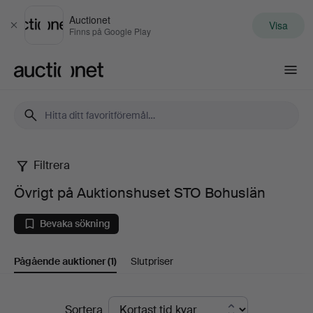
Auctionet
Visa
Stäng
Finns på Google Play
Auctionet.com
Filtrera
Övrigt
Övrigt på Auktionshuset STO Bohuslän
på
Bevaka sökning
Auktionshuset
Pågående auktioner
(1)
Slutpriser
STO
Bohuslän
Pågående
Sortera