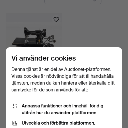
auktioner
Vi använder cookies
Denna tjänst är en del av Auctionet-plattformen.
Vissa cookies är nödvändiga för att tillhandahålla
SYMASKIN, Singer
Featherweight 221, Elizab…
tjänsten, medan du kan hantera eller återkalla ditt
1 dag
samtycke för de som används för att:
Värdering
317 USD
Anpassa funktioner och innehåll för dig
utifrån hur du använder plattformen.
Bevaka sökning
Utveckla och förbättra plattformen.
Du kan också söka i
vårt arkiv med avslutade auktioner
.