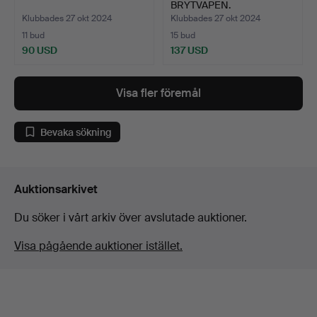
BRYTVAPEN.
Klubbades 27 okt 2024
Klubbades 27 okt 2024
11 bud
15 bud
90 USD
137 USD
Visa fler föremål
Bevaka sökning
Auktionsarkivet
Du söker i vårt arkiv över avslutade auktioner.
Visa pågående auktioner istället.