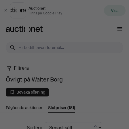
Auctionet
Visa
Stäng
Finns på Google Play
Auctionet.com
Filtrera
Övrigt
Övrigt på Walter Borg
på
Bevaka sökning
Walter
Pågående auktioner
Slutpriser
(181)
Borg
Slutpriser
Sortera