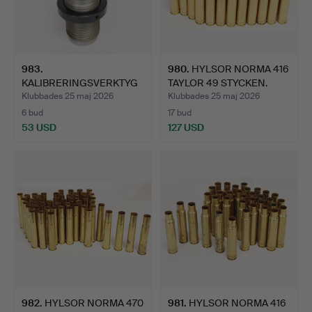
983
.
980
.
HYLSOR NORMA 416
KALIBRERINGSVERKTYG
TAYLOR 49 STYCKEN.
TRIEBEL 500/416 NITRO …
Klubbades 25 maj 2026
Klubbades 25 maj 2026
6 bud
17 bud
53 USD
127 USD
982
.
HYLSOR NORMA 470
981
.
HYLSOR NORMA 416