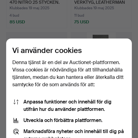
470 NITRO 25 STYCKEN.
VERKTYG, LEATHERMAN
THREAD.
Klubbades 19 maj 2025
Klubbades 19 maj 2025
4 bud
11 bud
85 USD
75 USD
Vi använder cookies
Denna tjänst är en del av Auctionet-plattformen.
Vissa cookies är nödvändiga för att tillhandahålla
tjänsten, medan du kan hantera eller återkalla ditt
samtycke för de som används för att:
1035
.
KULOR NORMA
1037
.
ARMBAND MED
Anpassa funktioner och innehåll för dig
9,3MM (.365) VULKAN OCH
VERKTYG, LEATHERMAN
utifrån hur du använder plattformen.
ORYX 3…
THREAD.
Klubbades 19 maj 2025
Klubbades 19 maj 2025
26 bud
13 bud
Utveckla och förbättra plattformen.
180 USD
116 USD
Marknadsföra nyheter och innehåll till dig på