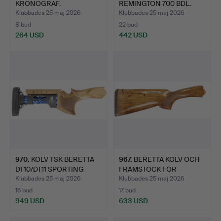
KRONOGRAF.
REMINGTON 700 BDL.
Klubbades 25 maj 2026
Klubbades 25 maj 2026
8 bud
22 bud
264 USD
442 USD
970
.
KOLV TSK BERETTA
967
.
BERETTA KOLV OCH
DT10/DT11 SPORTING
FRAMSTOCK FÖR
RIGHT …
MODELL 686.
Klubbades 25 maj 2026
Klubbades 25 maj 2026
16 bud
17 bud
949 USD
633 USD