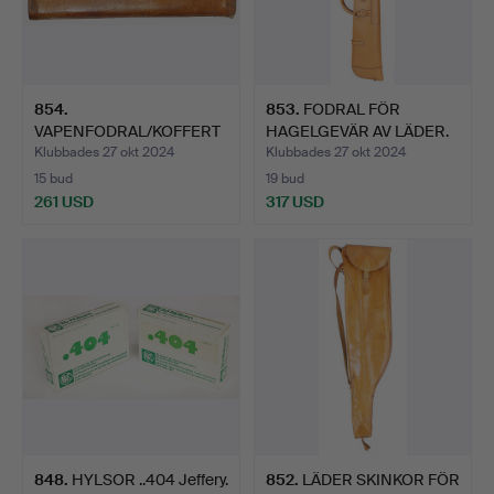
854
.
853
.
FODRAL FÖR
VAPENFODRAL/KOFFERT
HAGELGEVÄR AV LÄDER.
5 stycken.
Klubbades 27 okt 2024
Klubbades 27 okt 2024
15 bud
19 bud
261 USD
317 USD
848
.
HYLSOR ..404 Jeffery.
852
.
LÄDER SKINKOR FÖR