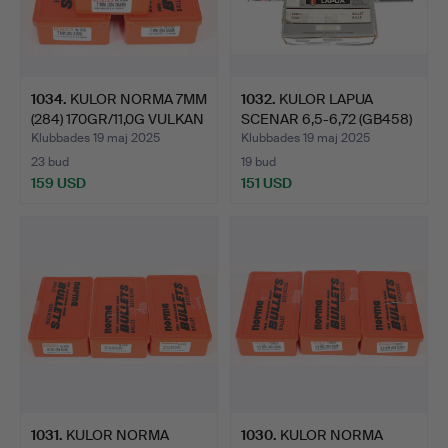
1034
.
KULOR NORMA 7MM
1032
.
KULOR LAPUA
(284) 170GR/11,0G VULKAN
SCENAR 6,5-6,72 (GB458)
(…
9.0G 5…
Klubbades 19 maj 2025
Klubbades 19 maj 2025
23 bud
19 bud
159 USD
151 USD
1031
.
KULOR NORMA
1030
.
KULOR NORMA