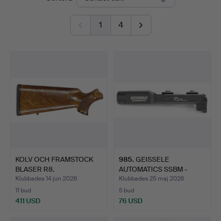
1
4
KOLV OCH FRAMSTOCK
985
.
GEISSELE
BLASER R8.
AUTOMATICS SSBM -
SUPER STABBY BA…
Klubbades 14 jun 2026
Klubbades 25 maj 2026
11 bud
5 bud
411 USD
76 USD