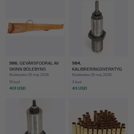
986
.
GEVÄRSFODRAL AV
984
.
SKINN BÖLEBYNS
KALIBRERINGSVERKTYG
GARVERI.
TRIEBEL 9,5X47R.
Klubbades 25 maj 2026
Klubbades 25 maj 2026
19 bud
3 bud
401 USD
43 USD