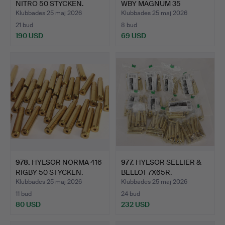
NITRO 50 STYCKEN.
WBY MAGNUM 35
STYCKEN.
Klubbades 25 maj 2026
Klubbades 25 maj 2026
21 bud
8 bud
190 USD
69 USD
978
.
HYLSOR NORMA 416
977
.
HYLSOR SELLIER &
RIGBY 50 STYCKEN.
BELLOT 7X65R.
Klubbades 25 maj 2026
Klubbades 25 maj 2026
11 bud
24 bud
80 USD
232 USD