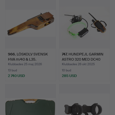
966
.
LÖSKOLV SVENSK
747
.
HUNDPEJL GARMIN
HVA m/40 & L35.
ASTRO 320 MED DC40
HALSBAN…
Klubbades 25 maj 2026
Klubbades 26 okt 2025
13 bud
10 bud
2 740 USD
285 USD