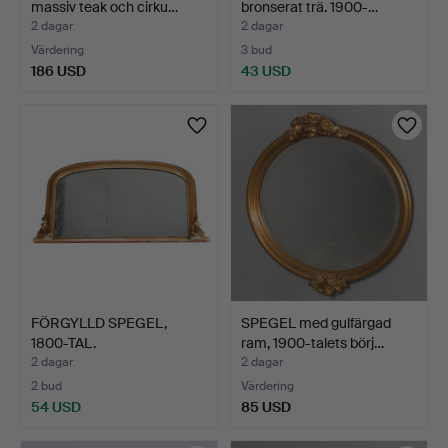
massiv teak och cirku…
bronserat trä. 1900-…
2 dagar
2 dagar
Värdering
3 bud
186 USD
43 USD
FÖRGYLLD SPEGEL,
SPEGEL med gulfärgad
1800-TAL.
ram, 1900-talets börj…
2 dagar
2 dagar
2 bud
Värdering
54 USD
85 USD