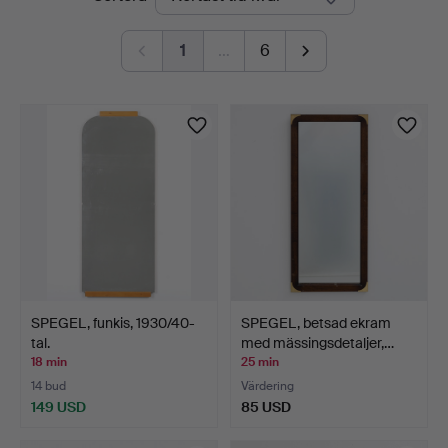
auktioner
1
…
6
SPEGEL, funkis, 1930/40-
SPEGEL, betsad ekram
tal.
med mässingsdetaljer,…
18 min
25 min
14 bud
Värdering
149 USD
85 USD