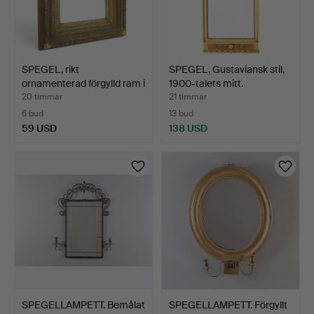
SPEGEL, rikt
SPEGEL, Gustaviansk stil,
ornamenterad förgylld ram i
1900-talets mitt.
t…
20 timmar
21 timmar
6 bud
13 bud
59 USD
138 USD
SPEGELLAMPETT. Bemålat
SPEGELLAMPETT. Förgyllt