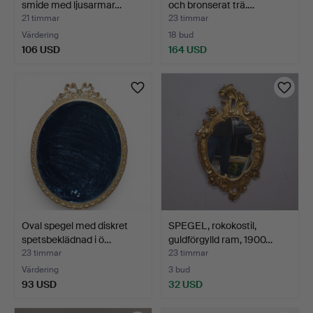
smide med ljusarmar…
och bronserat trä.…
21 timmar
23 timmar
Värdering
18 bud
106 USD
164 USD
Oval spegel med diskret
SPEGEL, rokokostil,
spetsbeklädnad i ö…
guldförgylld ram, 1900…
23 timmar
23 timmar
Värdering
3 bud
93 USD
32 USD