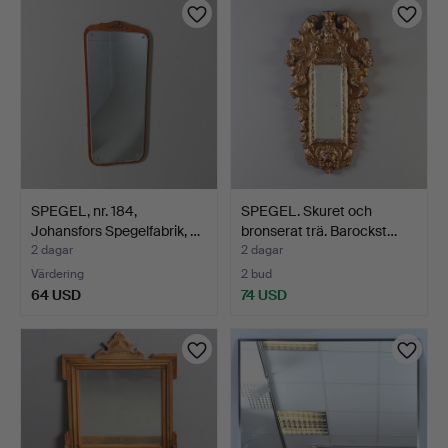
SPEGEL, nr. 184,
SPEGEL. Skuret och
Johansfors Spegelfabrik, …
bronserat trä. Barockst…
2 dagar
2 dagar
Värdering
2 bud
64 USD
74 USD