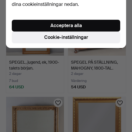
dina cookieinställningar nedan.
Acceptera alla
Cookie-inställningar
SPEGEL, jugend, ek, 1900-
SPEGEL PÅ STÄLLNING,
talets början.
MAHOGNY, 1800-TAL.
2 dagar
2 dagar
7 bud
Värdering
64 USD
54 USD