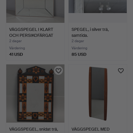
VÄGGSPEGEL I KLART
SPEGEL, i silver trä,
OCH PERSIKOFÄRGAT
samtida.
GLAS.
2 dagar
2 dagar
Värdering
Värdering
41 USD
85 USD
VÄGGSPEGEL, snidat trä,
VÄGGSPEGEL MED