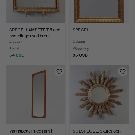
SPEGELLAMPETT. Trä och
SPEGEL.
pastellage med bron…
2 dagar
2 dagar
6 bud
Värdering
54 USD
95 USD
Väggspegel med ram i
SOLSPEGEL. Skuret och