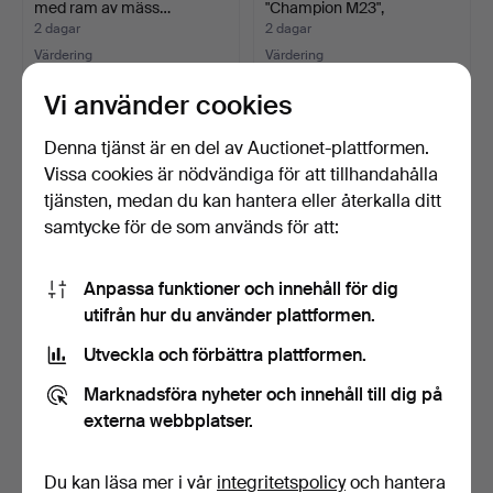
med ram av mäss…
"Champion M23",
Rågglasapp…
2 dagar
2 dagar
Värdering
Värdering
232 USD
85 USD
Vi använder cookies
Denna tjänst är en del av Auctionet-plattformen.
Vissa cookies är nödvändiga för att tillhandahålla
tjänsten, medan du kan hantera eller återkalla ditt
samtycke för de som används för att:
Anpassa funktioner och innehåll för dig
utifrån hur du använder plattformen.
Utveckla och förbättra plattformen.
SPEGEL,
SPEGEL, rokokostil, 1900-
Glasmästarspegel, 1800/
tal.
Marknadsföra nyheter och innehåll till dig på
1900-tal.
2 dagar
2 dagar
externa webbplatser.
1 bud
1 bud
32 USD
32 USD
Du kan läsa mer i vår
integritetspolicy
och hantera