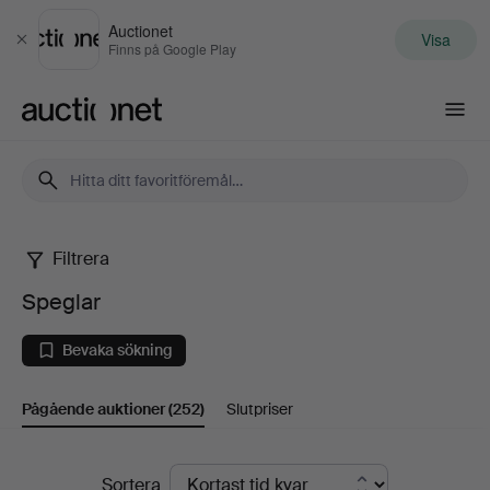
Auctionet
Visa
Stäng
Finns på Google Play
Auctionet.com
Filtrera
Speglar
Speglar
Bevaka sökning
Pågående auktioner
(252)
Slutpriser
Pågående
Sortera