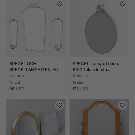
SPEGEL OCH
SPEGEL, tenn, art deco,
SPEGELLAMPETTER. Ett
1900-talets första…
par, tenn,…
12 timmar
16 timmar
13 bud
15 bud
95 USD
172 USD