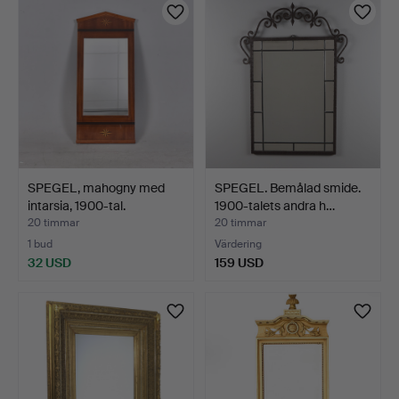
SPEGEL, mahogny med
SPEGEL. Bemålad smide.
intarsia, 1900-tal.
1900-talets andra h…
20 timmar
20 timmar
1 bud
Värdering
32 USD
159 USD