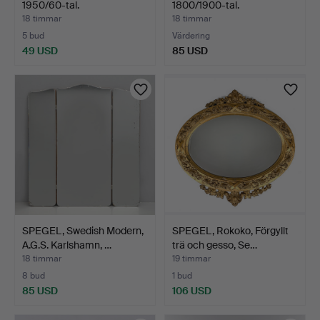
1950/60-tal.
1800/1900-tal.
18 timmar
18 timmar
5 bud
Värdering
49 USD
85 USD
SPEGEL, Swedish Modern,
SPEGEL, Rokoko, Förgyllt
A.G.S. Karlshamn, …
trä och gesso, Se…
18 timmar
19 timmar
8 bud
1 bud
85 USD
106 USD