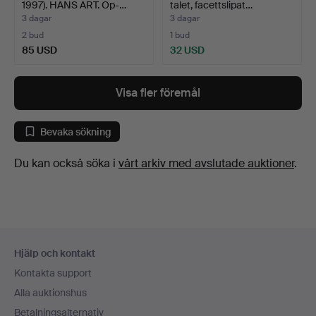
1997). HANS ART. Op-…
talet, facettslipat…
3 dagar
3 dagar
2 bud
1 bud
85 USD
32 USD
Visa fler föremål
Bevaka sökning
Du kan också söka i
vårt arkiv med avslutade auktioner
.
Sidfotsnavigation
Hjälp och kontakt
Kontakta support
Alla auktionshus
Betalningsalternativ