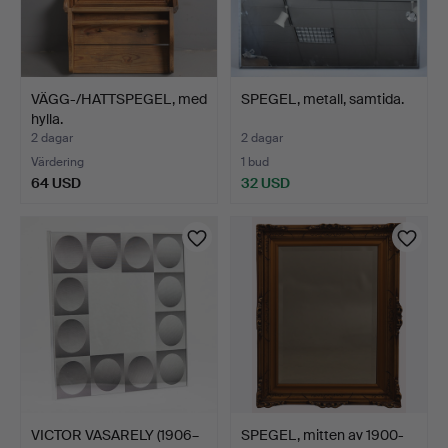
VÄGG-/HATTSPEGEL, med
SPEGEL, metall, samtida.
hylla.
2 dagar
2 dagar
Värdering
1 bud
64 USD
32 USD
VICTOR VASARELY (1906–
SPEGEL, mitten av 1900-