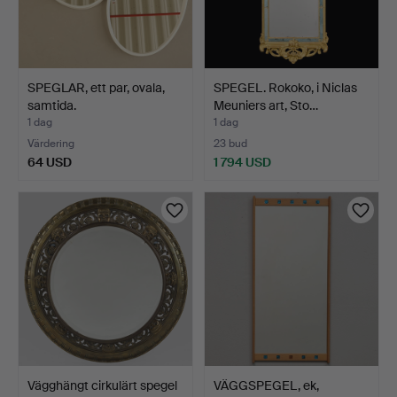
SPEGLAR, ett par, ovala,
SPEGEL. Rokoko, i Niclas
samtida.
Meuniers art, Sto…
1 dag
1 dag
Värdering
23 bud
64 USD
1 794 USD
Vägghängt cirkulärt spegel
VÄGGSPEGEL, ek,