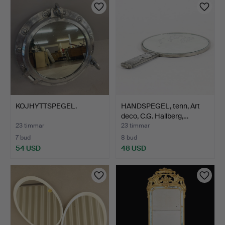
KOJHYTTSPEGEL.
HANDSPEGEL, tenn, Art
deco, C.G. Hallberg,…
23 timmar
23 timmar
7 bud
8 bud
54 USD
48 USD