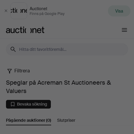
Auctionet
Visa
Stäng
Finns på Google Play
Auctionet.com
Filtrera
Speglar
Speglar på Acreman St Auctioneers &
på
Valuers
Acreman
Bevaka sökning
St
Pågående auktioner
(0)
Slutpriser
Auctioneers