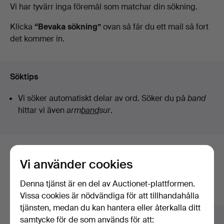
Pågående
Vi har tyvärr inga föremål som matchar din sökning.
&
auktioner
Klicka
“Bevaka sökning”
ovan så får du ett mail så fort
det kommer in.
Valuers
Söktips
Vi söker automatiskt delar av ord. Söker du på
band
hittar vi även
arm
band
sur
.
Här är föremål från vårt arkiv som
Vi använder cookies
matchar din sökning
Denna tjänst är en del av Auctionet-plattformen.
Visa alla föremål
Vissa cookies är nödvändiga för att tillhandahålla
tjänsten, medan du kan hantera eller återkalla ditt
samtycke för de som används för att: