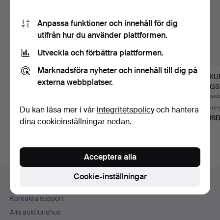
Anpassa funktioner och innehåll för dig
utifrån hur du använder plattformen.
Utveckla och förbättra plattformen.
Marknadsföra nyheter och innehåll till dig på
ANTIK STOR SPEGEL
ANTIK KONTINENTAL
TRÄKU
externa webbplatser.
MED FÖRGYLLD RAM
HANDSKUREN
VÄGGS
153 CM …
SPEGEL I TRÄ.
Klubbades 3 aug 2026
Klubbades 19 jun 2026
Klubbade
1 bud
5 bud
Värderin
Du kan läsa mer i vår
integritetspolicy
och hantera
42 USD
135 USD
54 US
dina cookieinställningar nedan.
Acceptera alla
Sidfotsnavigation
Cookie-inställningar
Hjälp och kontakt
Kontakta support
Alla auktionshus