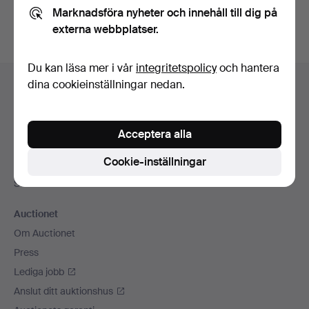
Marknadsföra nyheter och innehåll till dig på
externa webbplatser.
Du kan läsa mer i vår
integritetspolicy
och hantera
Sidfotsnavigation
dina cookieinställningar nedan.
Hjälp och kontakt
Kontakta support
Alla auktionshus
Acceptera alla
Betalningsalternativ
Cookie-inställningar
Vi skickar med
Sociala medier
Auctionet
Om Auctionet
Press
Lediga jobb
Anslut ditt auktionshus