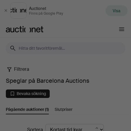
Auctionet
Visa
Stäng
Finns på Google Play
Auctionet.com
Filtrera
Speglar
Speglar på Barcelona Auctions
på
Bevaka sökning
Barcelona
Pågående auktioner
(1)
Slutpriser
Auctions
Pågående
Sortera