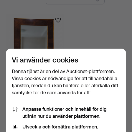
auktioner
Vi använder cookies
Denna tjänst är en del av Auctionet-plattformen.
Vissa cookies är nödvändiga för att tillhandahålla
Spegel med märke i
mahogny.
tjänsten, medan du kan hantera eller återkalla ditt
3 dagar
samtycke för de som används för att:
Värdering
232 USD
Anpassa funktioner och innehåll för dig
utifrån hur du använder plattformen.
Bevaka sökning
Utveckla och förbättra plattformen.
Du kan också söka i
vårt arkiv med avslutade auktioner
.