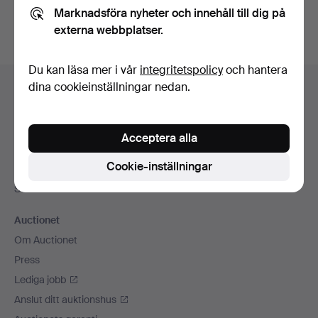
Marknadsföra nyheter och innehåll till dig på
externa webbplatser.
Du kan läsa mer i vår
integritetspolicy
och hantera
Sidfotsnavigation
dina cookieinställningar nedan.
Hjälp och kontakt
Kontakta support
Alla auktionshus
Acceptera alla
Betalningsalternativ
Cookie-inställningar
Vi skickar med
Sociala medier
Auctionet
Om Auctionet
Press
Lediga jobb
Anslut ditt auktionshus