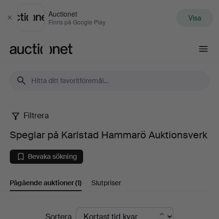
Auctionet
Visa
Stäng
Finns på Google Play
Auctionet.com
Filtrera
Speglar
Speglar på Karlstad Hammarö Auktionsverk
på
Bevaka sökning
Karlstad
Pågående auktioner
(1)
Slutpriser
Hammarö
Auktionsverk
Pågående
Sortera