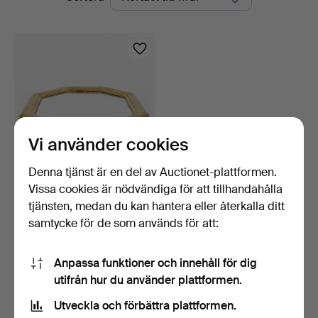
auktioner
Vi använder cookies
Denna tjänst är en del av Auctionet-plattformen.
Vissa cookies är nödvändiga för att tillhandahålla
SPEGEL, förgylld träram,
1900-talets andra…
tjänsten, medan du kan hantera eller återkalla ditt
5 dagar
samtycke för de som används för att:
Värdering
43 USD
Anpassa funktioner och innehåll för dig
utifrån hur du använder plattformen.
Bevaka sökning
Utveckla och förbättra plattformen.
Du kan också söka i
vårt arkiv med avslutade auktioner
.