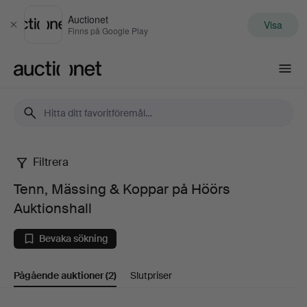
Auctionet
Visa
Stäng
Finns på Google Play
Auctionet.com
Filtrera
Tenn,
Tenn, Mässing & Koppar på Höörs
Mässing
Auktionshall
&
Bevaka sökning
Koppar
Pågående auktioner
(2)
Slutpriser
på