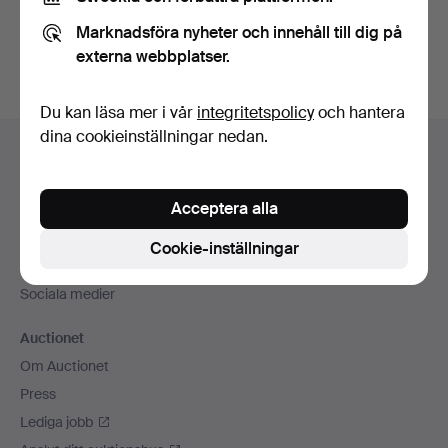
Du kan också söka i
vårt arkiv med avslutade auktioner
.
Marknadsföra nyheter och innehåll till dig på
externa webbplatser.
Du kan läsa mer i vår
integritetspolicy
och hantera
Sidfotsnavigation
dina cookieinställningar nedan.
Hjälp och kontakt
Kontakta support
Acceptera alla
Alla auktionshus
Betalningsalternativ
Cookie-inställningar
Vi skickar med
Sociala medier
Auctionet
Om Auctionet
Press
Lediga jobb