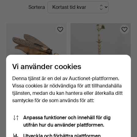
Pågående
Sortera
Höörs
auktioner
Auktionshall
Vi använder cookies
Denna tjänst är en del av Auctionet-plattformen.
Vissa cookies är nödvändiga för att tillhandahålla
ASK MED LOCK, mässing. I
OLJELAMPA " Kukula
tjänsten, medan du kan hantera eller återkalla ditt
form av fluga.
Pahana".
samtycke för de som används för att:
5 dagar
6 dagar
Värdering
Värdering
53 USD
370 USD
Anpassa funktioner och innehåll för dig
utifrån hur du använder plattformen.
Bevaka sökning
Utveckla och förbättra plattformen.