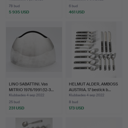
78 bud
6 bud
5 935 USD
461 USD
LINO SABATTINI. Vas
HELMUT ALDER, AMBOSS
MITRIO 1976/1991 (12-3…
AUSTRIA. 17 bestick b…
Klubbades 4 sep 2022
Klubbades 4 sep 2022
25 bud
8 bud
231 USD
173 USD