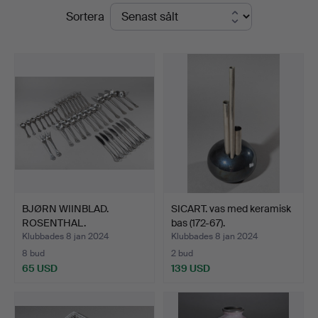
Slutpriser
Sortera
Design
Auctions
BJØRN WIINBLAD.
SICART. vas med keramisk
ROSENTHAL.
bas (172-67).
ASIMMETRIA. 8 p…
Klubbades 8 jan 2024
Klubbades 8 jan 2024
8 bud
2 bud
65 USD
139 USD