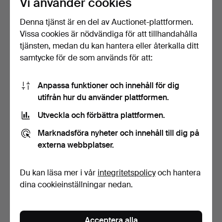
Vi använder cookies
Denna tjänst är en del av Auctionet-plattformen.
Vissa cookies är nödvändiga för att tillhandahålla
tjänsten, medan du kan hantera eller återkalla ditt
samtycke för de som används för att:
Anpassa funktioner och innehåll för dig
WILHELM WAGENFELD.
OSCAR TUSQUETS. Alessi,
utifrån hur du använder plattformen.
Dörr- och fönsterbeslag…
2 krukor (100-38).
Klubbades 2 apr 2023
Klubbades 2 apr 2023
Utveckla och förbättra plattformen.
12 bud
15 bud
342 USD
289 USD
Marknadsföra nyheter och innehåll till dig på
externa webbplatser.
Du kan läsa mer i vår
integritetspolicy
och hantera
dina cookieinställningar nedan.
Acceptera alla