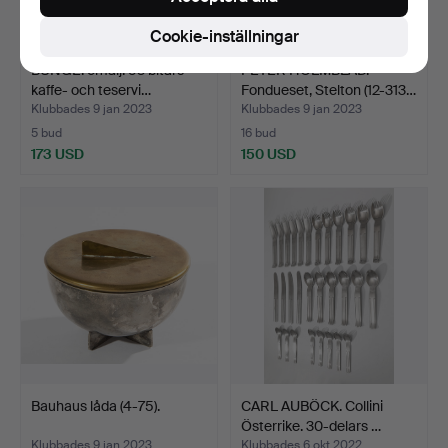
Cookie-inställningar
BUNGE. emalj. 53 bitars
PETER HOLMBLAD.
kaffe- och teservi…
Fondueset, Stelton (12-313…
Klubbades 9 jan 2023
Klubbades 9 jan 2023
5 bud
16 bud
173 USD
150 USD
Bauhaus låda (4-75).
CARL AUBÖCK. Collini
Österrike. 30-delars …
Klubbades 9 jan 2023
Klubbades 6 okt 2022