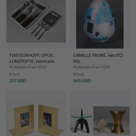
TIAS ECKHOFF. OPUS.
CAMILLE FAURÉ. Vas (172-
LUNDTOFTE, Danmark.
96).
42…
Klubbades 8 jan 2024
Klubbades 8 jan 2024
8 bud
16 bud
277 USD
865 USD