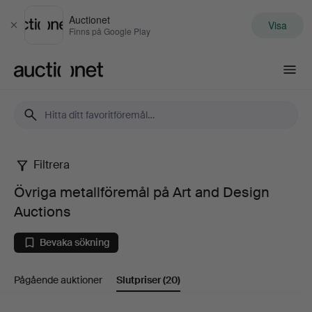
Auctionet
Visa
Stäng
Finns på Google Play
Auctionet.com
Filtrera
Övriga
Övriga metallföremål på Art and Design
metallföremål
Auctions
på
Bevaka sökning
Art
Pågående auktioner
Slutpriser
(20)
and