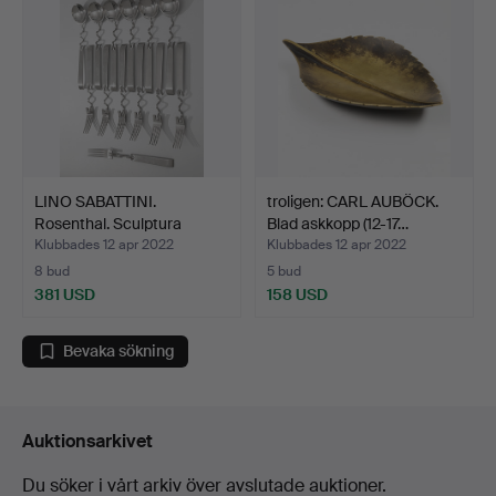
LINO SABATTINI.
troligen: CARL AUBÖCK.
Rosenthal. Sculptura
Blad askkopp (12-17…
besti…
Klubbades 12 apr 2022
Klubbades 12 apr 2022
8 bud
5 bud
381 USD
158 USD
Bevaka sökning
Auktionsarkivet
Du söker i vårt arkiv över avslutade auktioner.