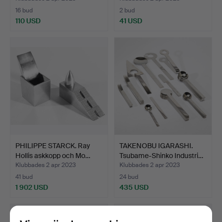
16 bud
2 bud
110 USD
41 USD
PHILIPPE STARCK. Ray
TAKENOBU IGARASHI.
Hollis askkopp och Mo…
Tsubame-Shinko Industri…
Klubbades 2 apr 2023
Klubbades 2 apr 2023
41 bud
24 bud
1 902 USD
435 USD