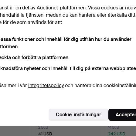
änst är en del av Auctionet-plattformen. Vissa cookies är nöd
illhandahålla tjänsten, medan du kan hantera eller återkalla ditt
 för de som används för att:
 som matchar din sökning
assa funktioner och innehåll för dig utifrån hur du använder
ttformen.
eckla och förbättra plattformen.
knadsföra nyheter och innehåll till dig på externa webbplatse
äsa mer i vår
integritetspolicy
och hantera dina cookieinställn
KRONA MED
PAR
BAGUÉ. LJU
Cookie-inställningar
Accepter
1800-TALE…
SILVERMETALLLJUSSTAKAR.
TVÅ LAMPOR 
2026
Klubbades 19 mar 2026
Klubbades 25 ja
2 bud
14 bud
41 USD
242 USD