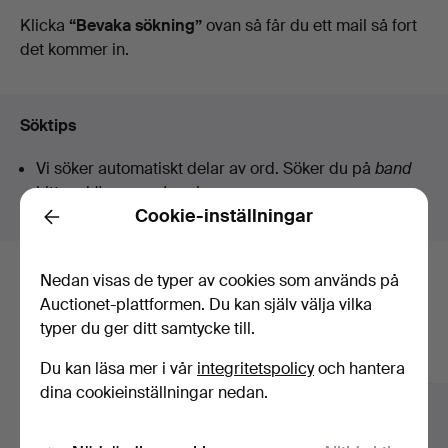
auktioner
Klicka
“Bevaka sökning”
ovan så får du ett mail så fort
det kommer in.
Söktips
Vi söker automatiskt delar av ord. Söker du på
band
hittar vi även
arm
band
sur
.
Cookie-inställningar
Back
Nedan visas de typer av cookies som används på
Här är föremål från vårt arkiv som
Auctionet-plattformen. Du kan själv välja vilka
matchar din sökning
typer du ger ditt samtycke till.
Visa alla föremål
Du kan läsa mer i vår
integritetspolicy
och hantera
dina cookieinställningar nedan.