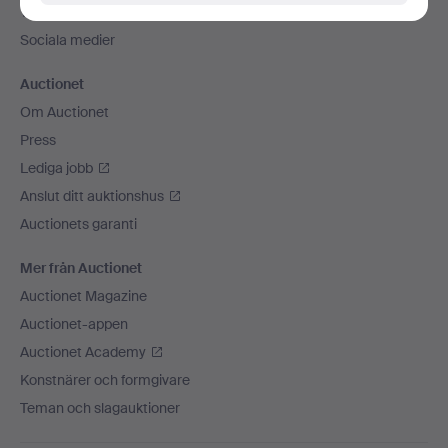
Vi skickar med
Sociala medier
Auctionet
Om Auctionet
Press
Lediga jobb
Anslut ditt auktionshus
Auctionets garanti
Mer från Auctionet
Auctionet Magazine
Auctionet-appen
Auctionet Academy
Konstnärer och formgivare
Teman och slagauktioner