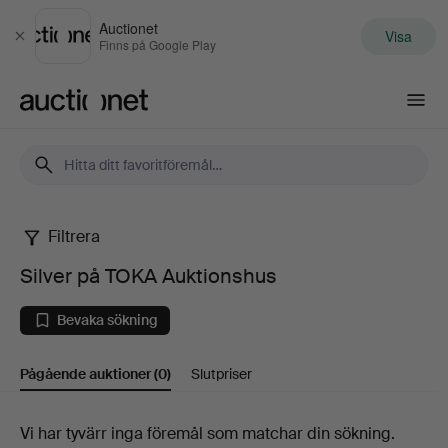
Auctionet
Visa
Stäng
Finns på Google Play
Auctionet.com
Filtrera
Silver
Silver på TOKA Auktionshus
på
Bevaka sökning
TOKA
Pågående auktioner
(0)
Slutpriser
Auktionshus
Pågående
Vi har tyvärr inga föremål som matchar din sökning.