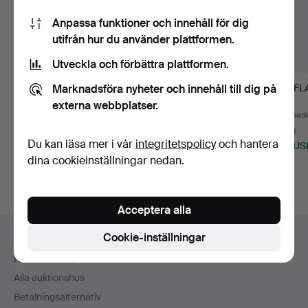
Anpassa funktioner och innehåll för dig
utifrån hur du använder plattformen.
Utveckla och förbättra plattformen.
Marknadsföra nyheter och innehåll till dig på
LJUSSTAKAR ett par
FÖREMÅL MED
GAFFLA
silver, Auran
SILVERSKAFT.
externa webbplatser.
Kultasepp…
Klubbades 6 aug 2026
Klubbades 24 jul 2026
Klubbade
5 bud
5 bud
3 bud
Du kan läsa mer i vår
integritetspolicy
och hantera
74 USD
43 USD
726 US
dina cookieinställningar nedan.
Acceptera alla
Sidfotsnavigation
Cookie-inställningar
Hjälp och kontakt
Kontakta support
Alla auktionshus
Betalningsalternativ