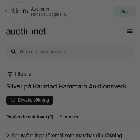
Auctionet
Visa
Stäng
Finns på Google Play
Auctionet.com
Filtrera
Silver
Silver på Karlstad Hammarö Auktionsverk
på
Bevaka sökning
Karlstad
Pågående auktioner
(0)
Slutpriser
Hammarö
Auktionsverk
Pågående
Vi har tyvärr inga föremål som matchar din sökning.