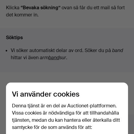
auktioner
Klicka
“Bevaka sökning”
ovan så får du ett mail så fort
det kommer in.
Söktips
Vi söker automatiskt delar av ord. Söker du på
band
hittar vi även
arm
band
sur
.
Här är föremål från vårt arkiv som
Vi använder cookies
matchar din sökning
Denna tjänst är en del av Auctionet-plattformen.
Visa alla föremål
Vissa cookies är nödvändiga för att tillhandahålla
tjänsten, medan du kan hantera eller återkalla ditt
samtycke för de som används för att: