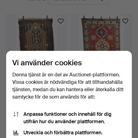
auktioner
Vi använder cookies
Denna tjänst är en del av Auctionet-plattformen.
Vissa cookies är nödvändiga för att tillhandahålla
AFGHANSK MATTA MED
PERSISK MATTA I KAZAK-
BRUN OCH
STIL, 1900-TAL.
tjänsten, medan du kan hantera eller återkalla ditt
MANGANFÄRGAD B…
3 dagar
3 dagar
samtycke för de som används för att:
Värdering
Värdering
41 USD
54 USD
Anpassa funktioner och innehåll för dig
utifrån hur du använder plattformen.
Bevaka sökning
Utveckla och förbättra plattformen.
Du kan också söka i
vårt arkiv med avslutade auktioner
.