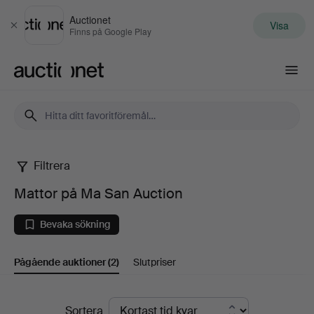
Auctionet
Visa
Stäng
Finns på Google Play
Auctionet.com
Filtrera
Mattor
Mattor på Ma San Auction
på
Bevaka sökning
Ma
Pågående auktioner
(2)
Slutpriser
San
Auction
Pågående
Sortera