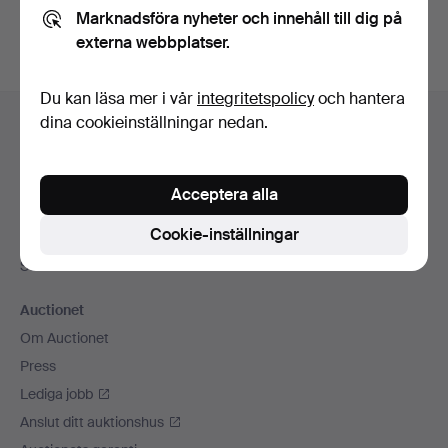
Marknadsföra nyheter och innehåll till dig på
externa webbplatser.
Du kan läsa mer i vår
integritetspolicy
och hantera
Sidfotsnavigation
dina cookieinställningar nedan.
Hjälp och kontakt
Kontakta support
Alla auktionshus
Acceptera alla
Betalningsalternativ
Cookie-inställningar
Vi skickar med
Sociala medier
Auctionet
Om Auctionet
Press
Lediga jobb
Anslut ditt auktionshus