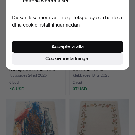
externa webbplatser.
Du kan läsa mer i vår
integritetspolicy
och hantera
dina cookieinställningar nedan.
Acceptera alla
Cookie-inställningar
TRASMATTOR, 3 st,
RÖLAKANMATTA, Sverige,
Sverige, 1900-talets mit…
1900-talets mitt.
Klubbades 24 jul 2025
Klubbades 18 jul 2025
6 bud
2 bud
48 USD
37 USD