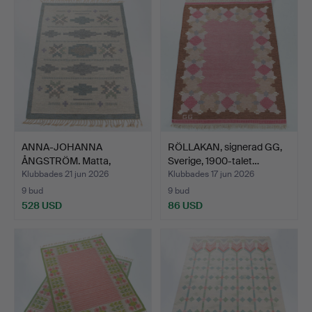
ANNA-JOHANNA
RÖLLAKAN, signerad GG,
ÅNGSTRÖM. Matta,
Sverige, 1900-talet…
rölakan, Sve…
Klubbades 21 jun 2026
Klubbades 17 jun 2026
9 bud
9 bud
528 USD
86 USD