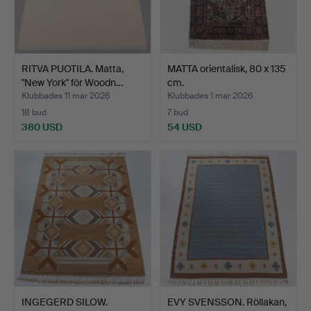
RITVA PUOTILA. Matta,
MATTA orientalisk, 80 x 135
"New York" för Woodn…
cm.
Klubbades 11 mar 2026
Klubbades 1 mar 2026
18 bud
7 bud
380 USD
54 USD
INGEGERD SILOW.
EVY SVENSSON. Röllakan,