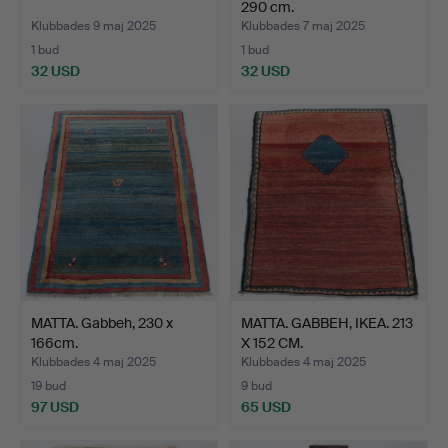
290 cm.
Klubbades 9 maj 2025
Klubbades 7 maj 2025
1 bud
1 bud
32 USD
32 USD
MATTA. Gabbeh, 230 x
MATTA. GABBEH, IKEA. 213
166cm.
X 152 CM.
Klubbades 4 maj 2025
Klubbades 4 maj 2025
19 bud
9 bud
97 USD
65 USD