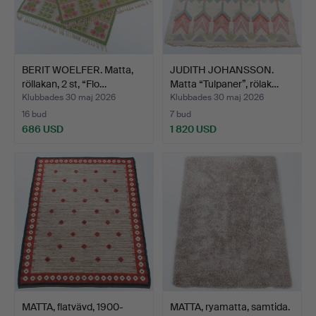
BERIT WOELFER. Matta,
JUDITH JOHANSSON.
röllakan, 2 st, “Flo…
Matta “Tulpaner”, rölak…
Klubbades 30 maj 2026
Klubbades 30 maj 2026
16 bud
7 bud
686 USD
1 820 USD
MATTA, flatvävd, 1900-
MATTA, ryamatta, samtida.