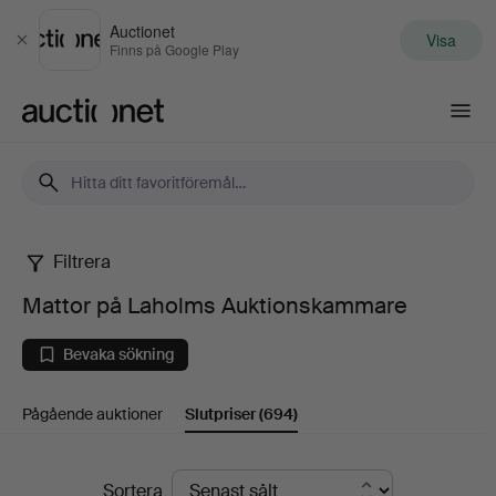
Auctionet
Visa
Stäng
Finns på Google Play
Auctionet.com
Filtrera
Mattor
Mattor på Laholms Auktionskammare
på
Bevaka sökning
Laholms
Pågående auktioner
Slutpriser
(694)
Auktionskammare
Slutpriser
Sortera