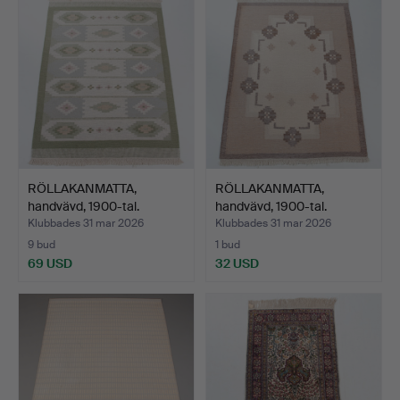
RÖLLAKANMATTA,
RÖLLAKANMATTA,
handvävd, 1900-tal.
handvävd, 1900-tal.
195x143.
195x138.
Klubbades 31 mar 2026
Klubbades 31 mar 2026
9 bud
1 bud
69 USD
32 USD