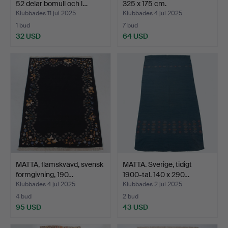
52 delar bomull och l…
325 x 175 cm.
Klubbades 11 jul 2025
Klubbades 4 jul 2025
1 bud
7 bud
32 USD
64 USD
MATTA, flamskvävd, svensk
MATTA. Sverige, tidigt
formgivning, 190…
1900-tal. 140 x 290…
Klubbades 4 jul 2025
Klubbades 2 jul 2025
4 bud
2 bud
95 USD
43 USD