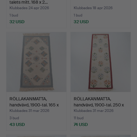
talets mitt. 168 x 2…
Klubbades 24 apr 2026
Klubbades 18 apr 2026
1 bud
1 bud
32 USD
32 USD
RÖLLAKANMATTA,
RÖLLAKANMATTA,
handvävd, 1900-tal. 165 x
handvävd, 1900-tal. 250 x
8…
8…
Klubbades 31 mar 2026
Klubbades 31 mar 2026
3 bud
11 bud
43 USD
74 USD