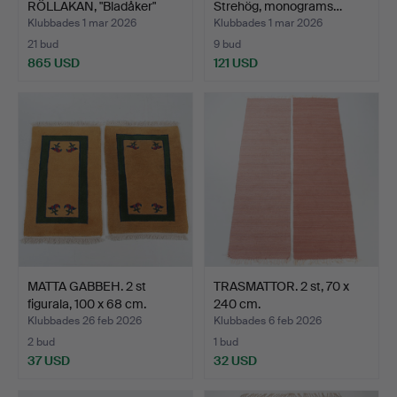
RÖLLAKAN, "Bladåker"
Strehög, monograms…
signe…
Klubbades 1 mar 2026
Klubbades 1 mar 2026
21 bud
9 bud
865 USD
121 USD
MATTA GABBEH. 2 st
TRASMATTOR. 2 st, 70 x
figurala, 100 x 68 cm.
240 cm.
Klubbades 26 feb 2026
Klubbades 6 feb 2026
2 bud
1 bud
37 USD
32 USD