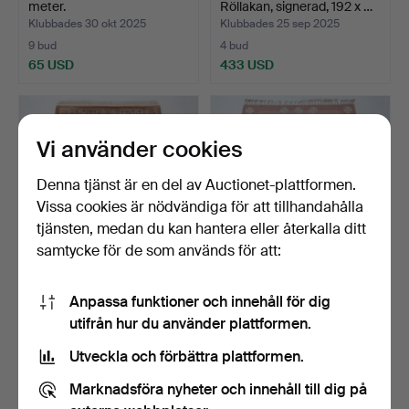
meter.
Röllakan, signerad, 192 x …
Klubbades 30 okt 2025
Klubbades 25 sep 2025
9 bud
4 bud
65 USD
433 USD
Vi använder cookies
Denna tjänst är en del av Auctionet-plattformen.
Vissa cookies är nödvändiga för att tillhandahålla
tjänsten, medan du kan hantera eller återkalla ditt
samtycke för de som används för att:
KINESISK PEKINGMATTA,
ANNA-JOHANNA
Anpassa funktioner och innehåll för dig
1900-talets mitt 170…
ÅNGSTRÖM.
utifrån hur du använder plattformen.
RÖLAKANMATTA.
Klubbades 29 jul 2025
Klubbades 28 jul 2025
1 bud
2 bud
Utveckla och förbättra plattformen.
32 USD
38 USD
Marknadsföra nyheter och innehåll till dig på