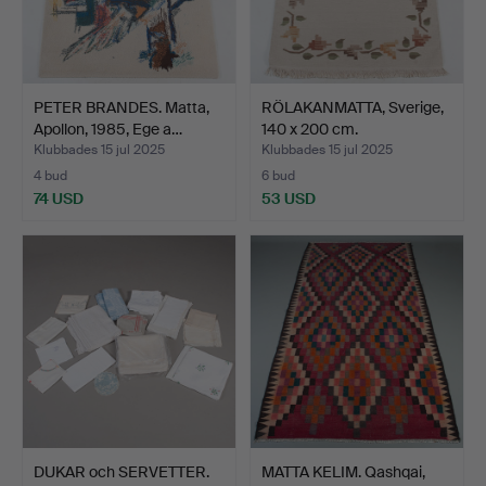
PETER BRANDES. Matta,
RÖLAKANMATTA, Sverige,
Apollon, 1985, Ege a…
140 x 200 cm.
Klubbades 15 jul 2025
Klubbades 15 jul 2025
4 bud
6 bud
74 USD
53 USD
DUKAR och SERVETTER.
MATTA KELIM. Qashqai,