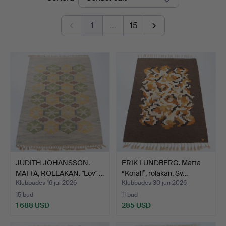
1
…
15
JUDITH JOHANSSON.
ERIK LUNDBERG. Matta
MATTA, RÖLLAKAN. "Löv" …
“Korall”, rölakan, Sv…
Klubbades 16 jul 2026
Klubbades 30 jun 2026
15 bud
11 bud
1 688 USD
285 USD