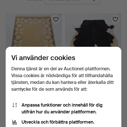
auktioner
Vi använder cookies
Denna tjänst är en del av Auctionet-plattformen.
Vissa cookies är nödvändiga för att tillhandahålla
RÖLLAKANSMATTA,
KOHUD / MATTA, naturligt
svensk hemslöjd, 168 x 228.
garvad.
tjänsten, medan du kan hantera eller återkalla ditt
4 dagar
5 dagar
samtycke för de som används för att:
4 bud
Värdering
48 USD
53 USD
Anpassa funktioner och innehåll för dig
utifrån hur du använder plattformen.
Bevaka sökning
Utveckla och förbättra plattformen.
Du kan också söka i
vårt arkiv med avslutade auktioner
.