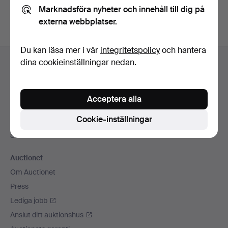
Marknadsföra nyheter och innehåll till dig på
externa webbplatser.
Du kan läsa mer i vår
integritetspolicy
och hantera
Sidfotsnavigation
dina cookieinställningar nedan.
Hjälp och kontakt
Kontakta support
Alla auktionshus
Acceptera alla
Betalningsalternativ
Cookie-inställningar
Vi skickar med
Sociala medier
Auctionet
Om Auctionet
Press
Lediga jobb
Anslut ditt auktionshus