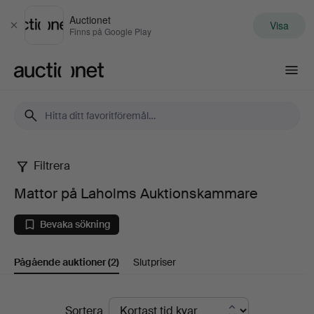
Auctionet
Visa
Stäng
Finns på Google Play
Auctionet.com
Filtrera
Mattor
Mattor på Laholms Auktionskammare
på
Bevaka sökning
Laholms
Pågående auktioner
(2)
Slutpriser
Auktionskammare
Pågående
Sortera