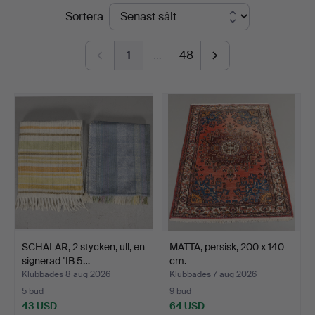
Slutpriser
Sortera
Hammarö
Auktionsverk
1
…
48
SCHALAR, 2 stycken, ull, en
MATTA, persisk, 200 x 140
signerad "IB 5…
cm.
Klubbades 8 aug 2026
Klubbades 7 aug 2026
5 bud
9 bud
43 USD
64 USD