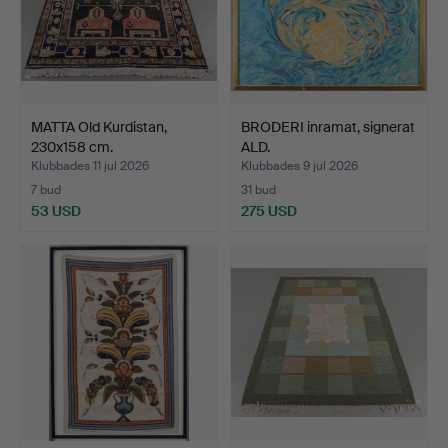
MATTA Old Kurdistan,
BRODERI inramat, signerat
230x158 cm.
ALD.
Klubbades 11 jul 2026
Klubbades 9 jul 2026
7 bud
31 bud
53 USD
275 USD