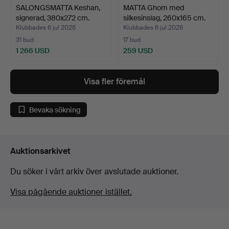
SALONGSMATTA Keshan,
MATTA Ghom med
signerad, 380x272 cm.
silkesinslag, 260x165 cm.
Klubbades 6 jul 2026
Klubbades 6 jul 2026
31 bud
17 bud
1 266 USD
259 USD
Visa fler föremål
Bevaka sökning
Auktionsarkivet
Du söker i vårt arkiv över avslutade auktioner.
Visa pågående auktioner istället.