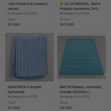
Jobs Handtryck Leksand,
ULLA PARKDAL. Matta
ramad.
Rölakan, handvävd, 244…
Klubbades 9 jul 2026
Klubbades 8 jul 2026
1 bud
25 bud
22 USD
802 USD
Utvalt
föremål
GARDINER 8 längder,
MATTA Rölakan, handvävd,
hemvävda.
Sverige 1950/60-t…
Klubbades 8 jul 2026
Klubbades 8 jul 2026
7 bud
8 bud
53 USD
64 USD