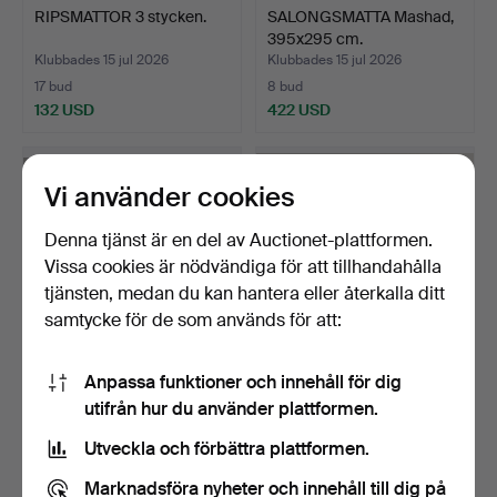
RIPSMATTOR 3 stycken.
SALONGSMATTA Mashad,
395x295 cm.
Klubbades 15 jul 2026
Klubbades 15 jul 2026
17 bud
8 bud
132 USD
422 USD
Vi använder cookies
Denna tjänst är en del av Auctionet-plattformen.
Vissa cookies är nödvändiga för att tillhandahålla
tjänsten, medan du kan hantera eller återkalla ditt
samtycke för de som används för att:
Anpassa funktioner och innehåll för dig
NÖTHÅRSMATTA
MATTA Kuba Shirwan,
utifrån hur du använder plattformen.
Dubbelvävd, 1960-tal
200x139 cm.
286x188 …
Klubbades 15 jul 2026
Klubbades 15 jul 2026
Utveckla och förbättra plattformen.
23 bud
6 bud
291 USD
48 USD
Marknadsföra nyheter och innehåll till dig på