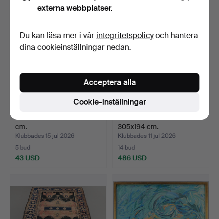
externa webbplatser.
Du kan läsa mer i vår
integritetspolicy
och hantera
dina cookieinställningar nedan.
Acceptera alla
Cookie-inställningar
MATTA Persisk, 193x150
SALONGSMATTA Kelim,
cm.
305x194 cm.
Klubbades 15 jul 2026
Klubbades 11 jul 2026
5 bud
14 bud
43 USD
486 USD