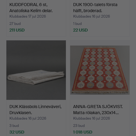
KUDDFODRAL 6 st,
DUK 1900-talets första
Anatoliska Kelim delar.
hälft, broderad.
Klubbades 17 jul 2026
Klubbades 16 jul 2026
27 bud
1 bud
211 USD
22 USD
DUK Klässbols Linneväveri,
ANNA-GRETA SJÖKVIST.
Druvklasen.
Matta rölakan, 230x14…
Klubbades 16 jul 2026
Klubbades 16 jul 2026
3 bud
23 bud
32 USD
1 018 USD