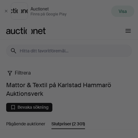
Auctionet
Visa
Stäng
Finns på Google Play
Auctionet.com
Filtrera
Mattor
Mattor & Textil på Karlstad Hammarö
&
Auktionsverk
Textil
Bevaka sökning
på
Pågående auktioner
Slutpriser
(2 301)
Karlstad