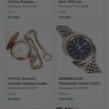
Certina, Rodania, …
silver, 1900-tal.
Klubbades 19 jul 2026
Klubbades 17 jul 2026
1 bud
1 bud
32 USD
32 USD
FICKUR, Savonett,
ARMBANDSUR,
manuellt uppdrag, double…
"Seamaster Cosmic 2000",
autom…
Klubbades 14 jul 2026
Klubbades 14 jul 2026
5 bud
16 bud
49 USD
339 USD