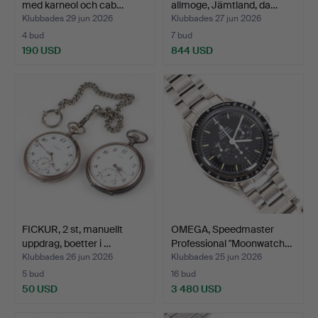
med karneol och cab…
allmoge, Jämtland, da…
Klubbades 29 jun 2026
Klubbades 27 jun 2026
4 bud
7 bud
190 USD
844 USD
FICKUR, 2 st, manuellt
OMEGA, Speedmaster
uppdrag, boetter i …
Professional "Moonwatch…
Klubbades 26 jun 2026
Klubbades 25 jun 2026
5 bud
16 bud
50 USD
3 480 USD