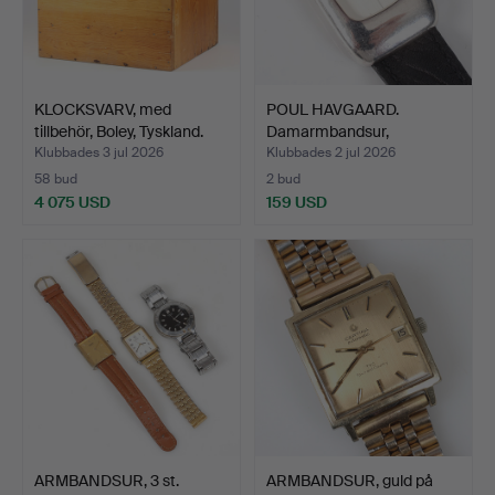
KLOCKSVARV, med
POUL HAVGAARD.
tillbehör, Boley, Tyskland.
Damarmbandsur,
"Timeless", …
Klubbades 3 jul 2026
Klubbades 2 jul 2026
58 bud
2 bud
4 075 USD
159 USD
ARMBANDSUR, 3 st.
ARMBANDSUR, guld på