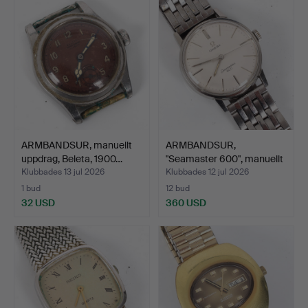
ARMBANDSUR, manuellt
ARMBANDSUR,
uppdrag, Beleta, 1900…
"Seamaster 600", manuellt
uppd…
Klubbades 13 jul 2026
Klubbades 12 jul 2026
1 bud
12 bud
32 USD
360 USD