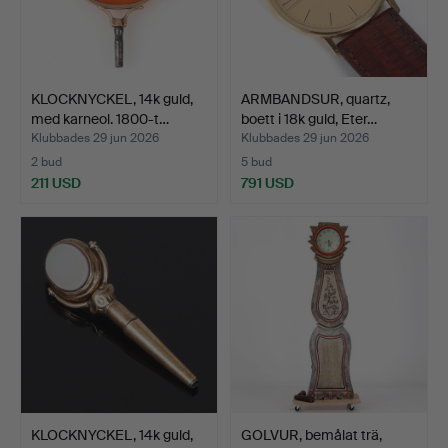
KLOCKNYCKEL, 14k guld,
ARMBANDSUR, quartz,
med karneol. 1800-t…
boett i 18k guld, Eter…
Klubbades 29 jun 2026
Klubbades 29 jun 2026
2 bud
5 bud
211 USD
791 USD
KLOCKNYCKEL, 14k guld,
GOLVUR, bemålat trä,