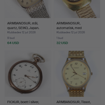
ARMBANDSUR, stål,
ARMBANDSUR,
quartz, SEIKO, Japan.
automatisk, med
dag/datum, Sic…
Klubbades 12 jul 2026
Klubbades 12 jul 2026
9 bud
1 bud
64 USD
32 USD
FICKUR, boett i silver,
ARMBANDSUR, Tissot,