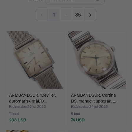
Sundsvall
1
…
85
ARMBANDSUR, "Deville",
ARMBANDSUR, Certina
automatisk, stål, O…
DS, manuellt uppdrag, …
Klubbades 26 jul 2026
Klubbades 24 jul 2026
11 bud
9 bud
233 USD
74 USD