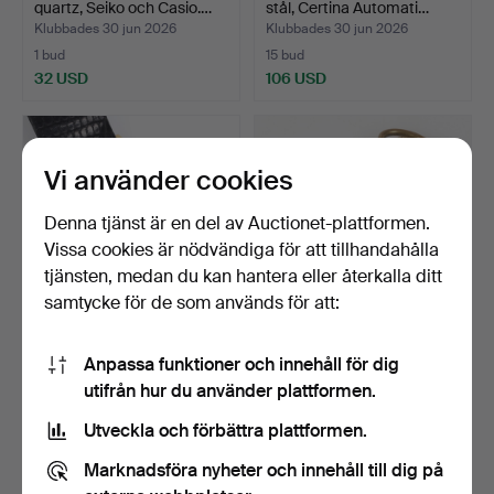
quartz, Seiko och Casio.…
stål, Certina Automati…
Klubbades 30 jun 2026
Klubbades 30 jun 2026
1 bud
15 bud
32 USD
106 USD
Vi använder cookies
Denna tjänst är en del av Auctionet-plattformen.
Vissa cookies är nödvändiga för att tillhandahålla
tjänsten, medan du kan hantera eller återkalla ditt
samtycke för de som används för att:
ARMBANDSUR, 18k guld,
FICKUR, manuellt uppdrag,
Anpassa funktioner och innehåll för dig
Tissot Seastar Seven…
boett i silver, …
utifrån hur du använder plattformen.
Klubbades 30 jun 2026
Klubbades 30 jun 2026
22 bud
1 bud
Utveckla och förbättra plattformen.
844 USD
32 USD
Marknadsföra nyheter och innehåll till dig på