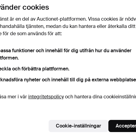
uktioner
vänder cookies
licka
“Bevaka sökning”
ovan så får du ett mail så
ort det kommer in.
änst är en del av Auctionet-plattformen. Vissa cookies är nöd
illhandahålla tjänsten, medan du kan hantera eller återkalla ditt
 för de som används för att:
 som matchar din sökning
assa funktioner och innehåll för dig utifrån hur du använder
ttformen.
eckla och förbättra plattformen.
knadsföra nyheter och innehåll till dig på externa webbplatse
äsa mer i vår
integritetspolicy
och hantera dina cookieinställn
Cookie-inställningar
Accepter
 TAKLAMPA
ANTIK HÄNGANDE