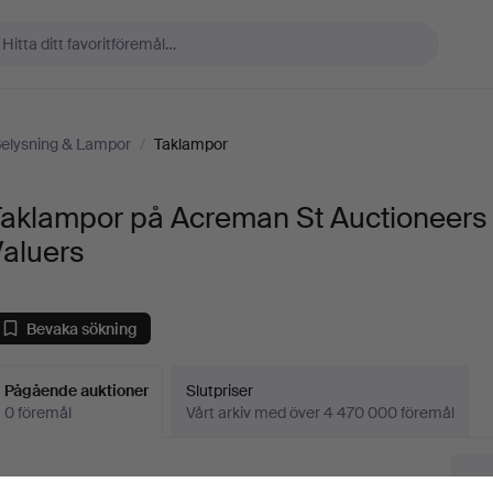
elysning & Lampor
/
Taklampor
Taklampor på Acreman St Auctioneers
Valuers
Bevaka sökning
Pågående auktioner
Slutpriser
0 föremål
Vårt arkiv med över 4 470 000 föremål
Pågående
i har tyvärr inga föremål som matchar din sökning.
Sö