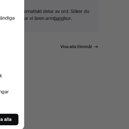
Vi söker automatiskt delar av ord. Söker du
vändiga
på
band
hittar vi även
arm
band
sur
.
Visa alla föremål
r.
ingar
a alla