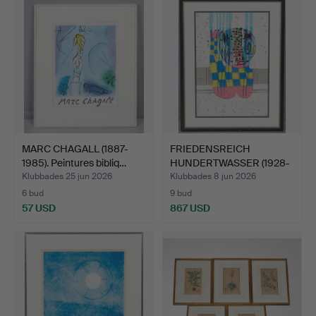
MARC CHAGALL (1887-
FRIEDENSREICH
1985). Peintures bibliq…
HUNDERTWASSER (1928-
2000). D…
Klubbades 25 jun 2026
Klubbades 8 jun 2026
6 bud
9 bud
57 USD
867 USD