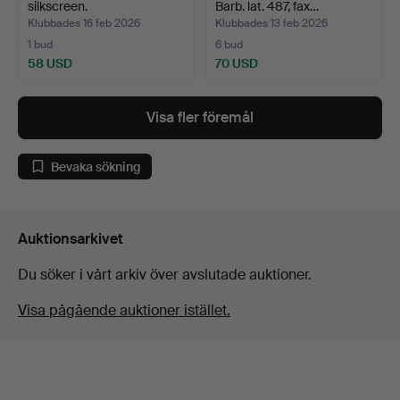
silkscreen.
Barb. lat. 487, fax…
Klubbades 16 feb 2026
Klubbades 13 feb 2026
1 bud
6 bud
58 USD
70 USD
Visa fler föremål
Bevaka sökning
Auktionsarkivet
Du söker i vårt arkiv över avslutade auktioner.
Visa pågående auktioner istället.