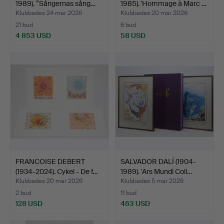
1989). ”Sångernas sång…
1985). 'Hommage à Marc …
Klubbades 24 mar 2026
Klubbades 20 mar 2026
21 bud
6 bud
4 853 USD
58 USD
FRANCOISE DEBERT
SALVADOR DALÍ (1904-
(1934-2024). Cykel - De f…
1989). 'Ars Mundi Coll…
Klubbades 20 mar 2026
Klubbades 5 mar 2026
2 bud
11 bud
128 USD
463 USD