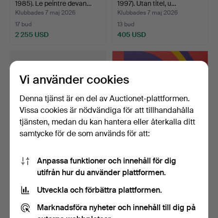
1985). Le peintre devan…
1997). Utan titel, u…
Klubbades 7 maj 2026
Klubbades 7 maj 2026
17 bud
13 bud
2 255 USD
405 USD
Vi använder cookies
Denna tjänst är en del av Auctionet-plattformen.
Vissa cookies är nödvändiga för att tillhandahålla
tjänsten, medan du kan hantera eller återkalla ditt
samtycke för de som används för att:
ALMIR MAVIGNIER DA
GÜNTHER DOHR (1936-
Anpassa funktioner och innehåll för dig
SILVA (1925-2018). 'In …
2015). Bågformad kompos…
utifrån hur du använder plattformen.
Klubbades 6 maj 2026
Klubbades 2 maj 2026
2 bud
4 bud
Utveckla och förbättra plattformen.
35 USD
58 USD
Marknadsföra nyheter och innehåll till dig på