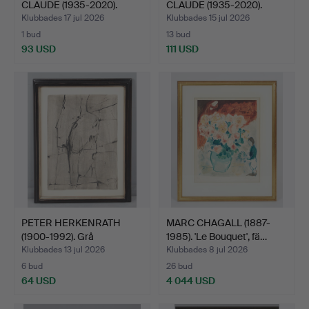
CLAUDE (1935-2020).
CLAUDE (1935-2020).
EFTER…
EFTER…
Klubbades 17 jul 2026
Klubbades 15 jul 2026
1 bud
13 bud
93 USD
111 USD
PETER HERKENRATH
MARC CHAGALL (1887-
(1900-1992). Grå
1985). 'Le Bouquet', fä…
komposit…
Klubbades 13 jul 2026
Klubbades 8 jul 2026
6 bud
26 bud
64 USD
4 044 USD