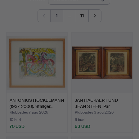
1
…
11
ANTONIUS HÖCKELMANN
JAN HACKAERT UND
(1937-2000). 'Stallger…
JEAN STEEN. Par
kopparsti…
Klubbades 7 aug 2026
Klubbades 3 aug 2026
10 bud
6 bud
70 USD
93 USD