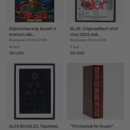
Stjärnornas krig: Avsnitt V -
BLUR. Originalaffisch VOX
Imerium slår…
Club 2003, Itali…
Klubbades 20 feb 2026
Klubbades 16 feb 2026
18 bud
5 bud
116 USD
58 USD
ALEX BUCKLEE. Ögontest,
”Timmarbok för Rouen”,