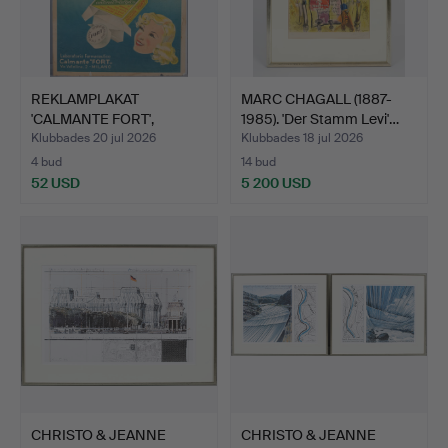
REKLAMPLAKAT
MARC CHAGALL (1887-
'CALMANTE FORT',
1985). 'Der Stamm Levi'…
färgoffset, …
Klubbades 20 jul 2026
Klubbades 18 jul 2026
4 bud
14 bud
52 USD
5 200 USD
CHRISTO & JEANNE
CHRISTO & JEANNE