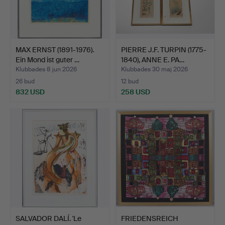
MAX ERNST (1891-1976).
PIERRE J.F. TURPIN (1775-
Ein Mond ist guter …
1840), ANNE E. PA…
Klubbades 8 jun 2026
Klubbades 30 maj 2026
26 bud
12 bud
832 USD
258 USD
SALVADOR DALÍ. 'Le
FRIEDENSREICH