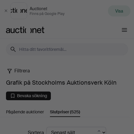
Auctionet
Visa
Stäng
Finns på Google Play
Auctionet.com
Filtrera
Grafik
Grafik på Stockholms Auktionsverk Köln
på
Bevaka sökning
Stockholms
Pågående auktioner
Slutpriser
(525)
Auktionsverk
Köln
Slutpriser
Sortera