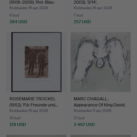
(1908-2009). 'Rot-Blau-
2003). '3/14'.
Sc…
Klubbades 16 apr 2026
Klubbades 16 apr 2026
6 bud
7 bud
284 USD
257 USD
ROSEMARIE TROCKEL
MARC CHAGALL.
(1952). 'Für Freunde und…
Appearance Of King David.
Klubbades 16 apr 2026
Klubbades 11 apr 2026
16 bud
21 bud
128 USD
3 467 USD