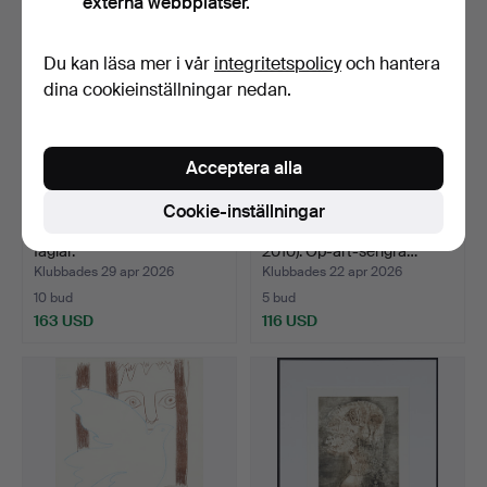
externa webbplatser.
Du kan läsa mer i vår
integritetspolicy
och hantera
dina cookieinställningar nedan.
Acceptera alla
Cookie-inställningar
GEORGES BRAQUE. Två
LUDWIG WILDING (1927-
fåglar.
2010). Op-art-serigra…
Klubbades 29 apr 2026
Klubbades 22 apr 2026
10 bud
5 bud
163 USD
116 USD