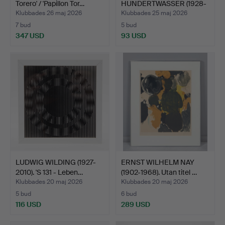
Torero' / 'Papillon Tor…
HUNDERTWASSER (1928-
2000). '…
Klubbades 26 maj 2026
Klubbades 25 maj 2026
7 bud
5 bud
347 USD
93 USD
LUDWIG WILDING (1927-
ERNST WILHELM NAY
2010). 'S 131 - Leben…
(1902-1968). Utan titel …
Klubbades 20 maj 2026
Klubbades 20 maj 2026
5 bud
6 bud
116 USD
289 USD