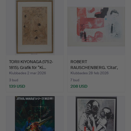
TORII KIYONAGA (1752-
ROBERT
1815). Grafik för ”Ki…
RAUSCHENBERG. 'Citat',
färgoffsetli…
Klubbades 2 mar 2026
Klubbades 28 feb 2026
3 bud
7 bud
139 USD
208 USD