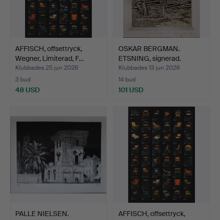
AFFISCH, offsettryck,
OSKAR BERGMAN.
Wegner, Limiterad, F…
ETSNING, signerad.
Klubbades 25 jun 2026
Klubbades 13 jun 2026
3 bud
14 bud
48 USD
101 USD
PALLE NIELSEN.
AFFISCH, offsettryck,