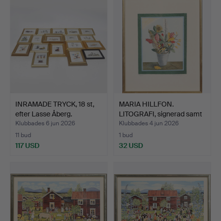
INRAMADE TRYCK, 18 st,
MARIA HILLFON.
efter Lasse Åberg.
LITOGRAFI, signerad samt
nu…
Klubbades 6 jun 2026
Klubbades 4 jun 2026
11 bud
1 bud
117 USD
32 USD