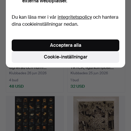
externa webbplatser.
Du kan läsa mer i vår
integritetspolicy
och hantera
dina cookieinställningar nedan.
Acceptera alla
Cookie-inställningar
ALBIN AMELIN. Litografi,
BRIAN ANDREAS. OFFSET
signerad och numr…
TRYCK, figurkomposit…
Klubbades 26 jun 2026
Klubbades 25 jun 2026
4 bud
1 bud
48 USD
32 USD