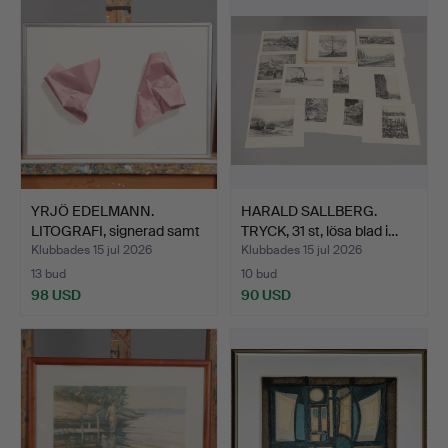
YRJÖ EDELMANN.
HARALD SALLBERG.
LITOGRAFI, signerad samt
TRYCK, 31 st, lösa blad i…
nu…
Klubbades 15 jul 2026
Klubbades 15 jul 2026
13 bud
10 bud
98 USD
90 USD