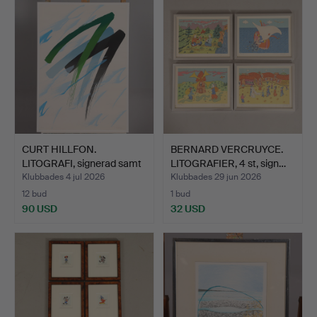
CURT HILLFON.
BERNARD VERCRUYCE.
LITOGRAFI, signerad samt
LITOGRAFIER, 4 st, sign…
num…
Klubbades 4 jul 2026
Klubbades 29 jun 2026
12 bud
1 bud
90 USD
32 USD