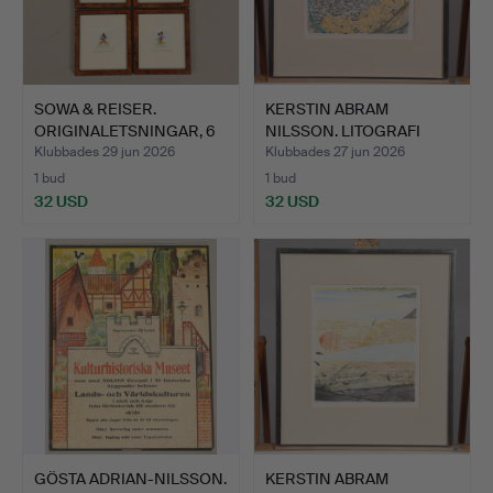
SOWA & REISER.
KERSTIN ABRAM
ORIGINALETSNINGAR, 6
NILSSON. LITOGRAFI
st, ha…
signerad …
Klubbades 29 jun 2026
Klubbades 27 jun 2026
1 bud
1 bud
32 USD
32 USD
GÖSTA ADRIAN-NILSSON.
KERSTIN ABRAM