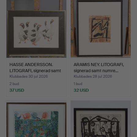
HASSE ANDERSSON.
ARAMIS NEY. LITOGRAFI,
LITOGRAFI, signerad samt
signerad samt numre…
…
Klubbades 30 jul 2026
Klubbades 28 jul 2026
2 bud
1 bud
37 USD
32 USD