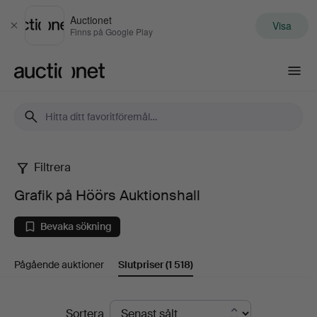
Auctionet
Visa
Stäng
Finns på Google Play
Auctionet.com
Filtrera
Grafik
Grafik på Höörs Auktionshall
på
Bevaka sökning
Höörs
Pågående auktioner
Slutpriser
(1 518)
Auktionshall
Slutpriser
Sortera