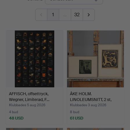
1
…
32
AFFISCH, offsettryck,
ÅKE HOLM.
Wegner, Limiterad, F…
LINOLEUMSNITT, 2 st,
signerade.
Klubbades 5 aug 2026
Klubbades 3 aug 2026
4 bud
8 bud
48 USD
61 USD