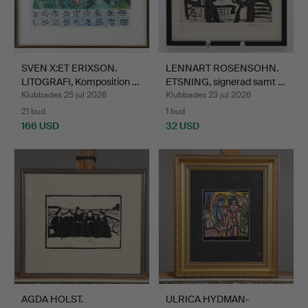
SVEN X:ET ERIXSON.
LENNART ROSENSOHN.
LITOGRAFI, Komposition …
ETSNING, signerad samt …
Klubbades 25 jul 2026
Klubbades 23 jul 2026
21 bud
1 bud
166 USD
32 USD
AGDA HOLST.
ULRICA HYDMAN-