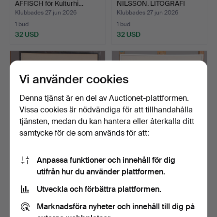
AFFISCH för Kulturhi…
NILSSON. LITOGRAFI
signerad …
Klubbades 27 jun 2026
Klubbades 27 jun 2026
1 bud
1 bud
32 USD
32 USD
Vi använder cookies
Denna tjänst är en del av Auctionet-plattformen.
Vissa cookies är nödvändiga för att tillhandahålla
tjänsten, medan du kan hantera eller återkalla ditt
samtycke för de som används för att:
KERSTIN ABRAM
JOHN WIPP. LITOGRAFI
Anpassa funktioner och innehåll för dig
NILSSON. LITOGRAFI
signerad samt numrera…
utifrån hur du använder plattformen.
signerad …
Klubbades 27 jun 2026
Klubbades 26 jun 2026
1 bud
1 bud
Utveckla och förbättra plattformen.
32 USD
32 USD
Marknadsföra nyheter och innehåll till dig på