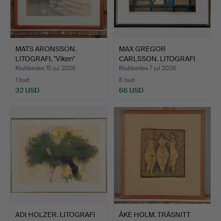
MATS ARONSSON.
MAX GREGOR
LITOGRAFI, "Viken"
CARLSSON. LITOGRAFI
signerad…
signerad s…
Klubbades 10 jul 2026
Klubbades 7 jul 2026
1 bud
8 bud
32 USD
66 USD
ADI HOLZER. LITOGRAFI
ÅKE HOLM. TRÄSNITT