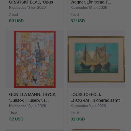
GRAFISKT BLAD, "Opus
Wegner, Limiterad, F…
26", s…
Klubbades 13 jun 2026
Klubbades 13 jun 2026
7 bud
1 bud
53 USD
32 USD
GUNILLA MANN. TRYCK,
LOUIS TOFFOLI.
"Julstök i Huseby", s…
LITOGRAFI, signerad samt
nu…
Klubbades 10 jun 2026
Klubbades 9 jun 2026
1 bud
1 bud
32 USD
32 USD