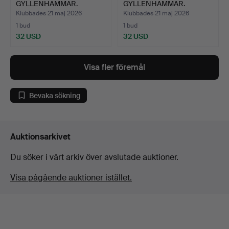
GYLLENHAMMAR.
GYLLENHAMMAR.
ETSNING signerad.
ETSNING signerad Par…
Klubbades 21 maj 2026
Klubbades 21 maj 2026
1 bud
1 bud
32 USD
32 USD
Visa fler föremål
Bevaka sökning
Auktionsarkivet
Du söker i vårt arkiv över avslutade auktioner.
Visa pågående auktioner istället.