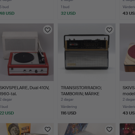
högtala…
blan…
5 bud
1 bud
Värderi
48 USD
32 USD
43 U
SKIVSPELARE, Dual 410V,
TRANSISTORRADIO;
SKIVS
1960-tal.
TAMBORIN; MÄRKE
model 
SCHNEIDER…
2 dagar
2 dagar
2 daga
1 bud
Värdering
Värderi
22 USD
116 USD
43 U