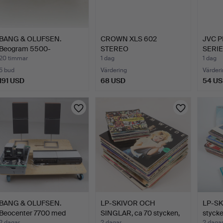
BANG & OLUFSEN.
CROWN XLS 602
JVC 
Beogram 5500-
STEREO
SERIE
anläggning me…
EFFEKTFÖRSTÄRKARE.
RAY …
20 timmar
1 dag
1 dag
5 bud
Värdering
Värderi
191 USD
68 USD
54 U
BANG & OLUFSEN.
LP-SKIVOR OCH
LP-SK
Beocenter 7700 med
SINGLAR, ca 70 stycken,
stycke
2 dagar
2 dagar
2 daga