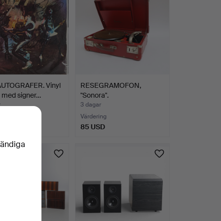
AUTOGRAFER. Vinyl
RESEGRAMOFON,
!" med signer…
"Sonora".
r
3 dagar
Värdering
SD
85 USD
vändiga