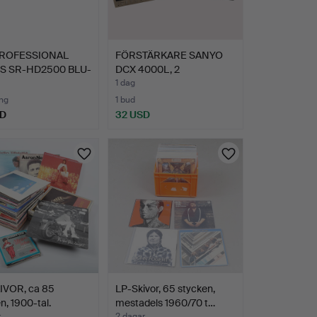
PROFESSIONAL
FÖRSTÄRKARE SANYO
S SR-HD2500 BLU-
DCX 4000L, 2
HÖGTALARE L…
1 dag
ng
1 bud
SD
32 USD
IVOR, ca 85
LP-Skivor, 65 stycken,
n, 1900-tal.
mestadels 1960/70 t…
r
2 dagar