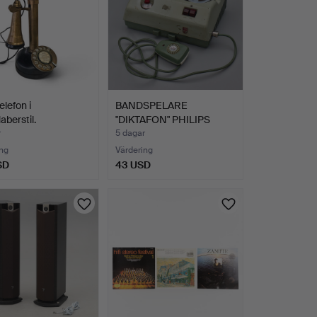
elefon i
BANDSPELARE
aberstil.
"DIKTAFON" PHILIPS
EL3581, MAD…
r
5 dagar
ng
Värdering
SD
43 USD