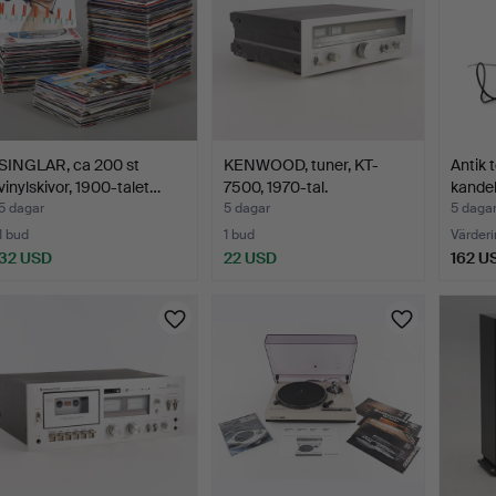
SINGLAR, ca 200 st
KENWOOD, tuner, KT-
Antik t
vinylskivor, 1900-talet…
7500, 1970-tal.
kandel
5 dagar
5 dagar
5 daga
1 bud
1 bud
Värderi
32 USD
22 USD
162 U