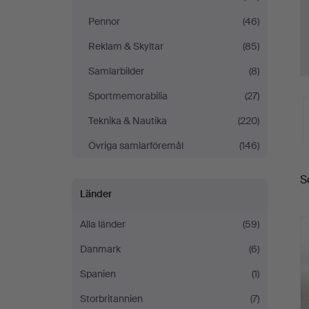
Pennor
(46)
Reklam & Skyltar
(85)
Samlarbilder
(8)
Sportmemorabilia
(27)
Teknika & Nautika
(220)
Övriga samlarföremål
(146)
S
a
Länder
Alla länder
(59)
Danmark
(6)
Spanien
(1)
Storbritannien
(7)