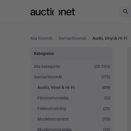
Auctionet.com
Alla föremål
/
Samlarföremål
/
Audio, Vinyl & Hi-Fi
Audio,
Kategorier
Vinyl
Alla kategorier
(29 590)
Samlarföremål
(775)
&
Audio, Vinyl & Hi-Fi
(59)
Hi-
Filmmemorabilia
(12)
Fi
Fiskeutrustning
(25)
Musikinstrument
(119)
Musikmemorabilia
(28)