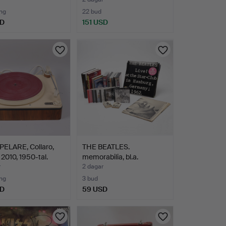
ng
22 bud
SD
151 USD
PELARE, Collaro,
THE BEATLES.
2010, 1950-tal.
memorabilia, bl.a.
samlarbild…
r
2 dagar
ng
3 bud
SD
59 USD