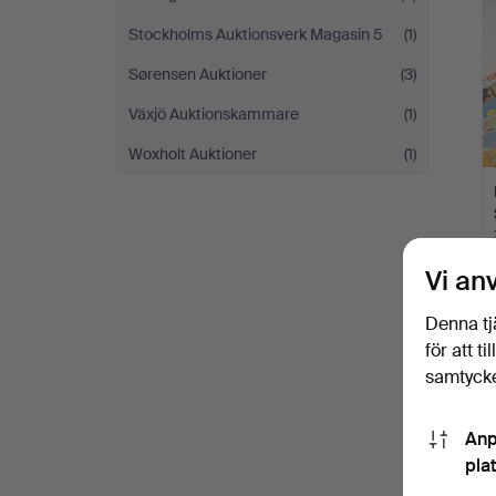
Stockholms Auktionsverk Magasin 5
(1)
Sørensen Auktioner
(3)
Växjö Auktionskammare
(1)
Woxholt Auktioner
(1)
Vi an
Denna tj
för att t
samtycke
Anp
pla