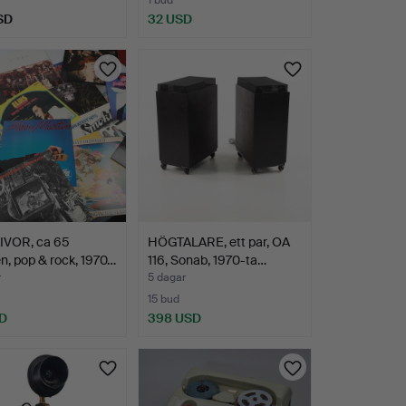
1 bud
SD
32 USD
IVOR, ca 65
HÖGTALARE, ett par, OA
n, pop & rock, 1970…
116, Sonab, 1970-ta…
r
5 dagar
15 bud
D
398 USD