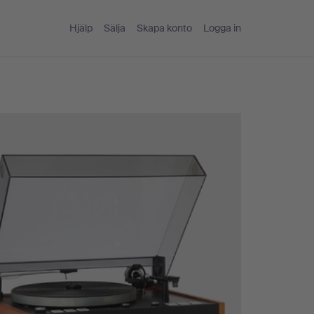
Hjälp
Sälja
Skapa konto
Logga in