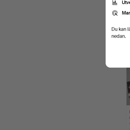
Utv
Mar
Du kan l
nedan.