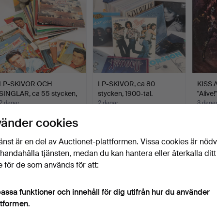
LP-SKIVOR OCH
LP-SKIVOR, ca 80
KISS 
SINGLAR, ca 55 stycken,
stycken, 1900-tal.
"Alive
mest…
2 dagar
2 dagar
3 daga
6 bud
6 bud
2 bud
vänder cookies
59 USD
53 USD
317 U
änst är en del av Auctionet-plattformen. Vissa cookies är nöd
illhandahålla tjänsten, medan du kan hantera eller återkalla ditt
 för de som används för att:
assa funktioner och innehåll för dig utifrån hur du använder
ttformen.