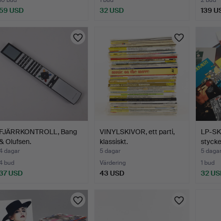
10 bud
1 bud
2 bud
59 USD
32 USD
139 U
FJÄRRKONTROLL, Bang
VINYLSKIVOR, ett parti,
LP-SK
& Olufsen.
klassiskt.
stycke
4 dagar
5 dagar
5 daga
4 bud
Värdering
1 bud
37 USD
43 USD
32 US