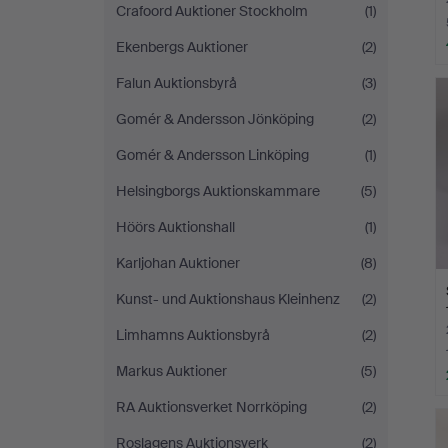
Crafoord Auktioner Stockholm
(1)
Ekenbergs Auktioner
(2)
Falun Auktionsbyrå
(3)
Gomér & Andersson Jönköping
(2)
Gomér & Andersson Linköping
(1)
Helsingborgs Auktionskammare
(5)
Höörs Auktionshall
(1)
Karljohan Auktioner
(8)
Kunst- und Auktionshaus Kleinhenz
(2)
Limhamns Auktionsbyrå
(2)
Markus Auktioner
(5)
RA Auktionsverket Norrköping
(2)
Roslagens Auktionsverk
(2)