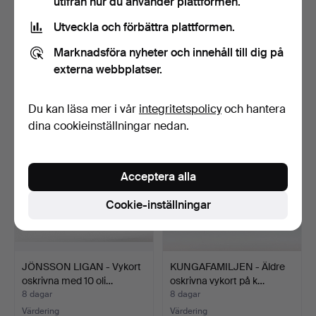
utifrån hur du använder plattformen.
Utveckla och förbättra plattformen.
VYKORTSALBUM, 2 st,
INRAMADE
1900-tal.
IDOLKORT/SAMLARBILDE
Marknadsföra nyheter och innehåll till dig på
R, 4 delar Th…
6 dagar
7 dagar
externa webbplatser.
Värdering
Värdering
53 USD
211 USD
Du kan läsa mer i vår
integritetspolicy
och hantera
dina cookieinställningar nedan.
Acceptera alla
Cookie-inställningar
JÖNSSON LIGAN - Vykort
KUNGAFAMILJEN - Äldre
oskrivna med 10 oli…
oskrivna vykort på k…
8 dagar
8 dagar
Värdering
Värdering