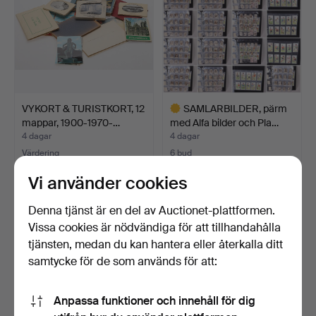
VYKORT & TURISTKORT, 12
SAMLARBILDER, pärm
mappar, 1900-1970-…
med Alfa bilder och Pla…
4 dagar
4 dagar
Värdering
6 bud
53 USD
101 USD
Vi använder cookies
Utvalt
föremål
Denna tjänst är en del av Auctionet-plattformen.
Vissa cookies är nödvändiga för att tillhandahålla
tjänsten, medan du kan hantera eller återkalla ditt
samtycke för de som används för att:
Anpassa funktioner och innehåll för dig