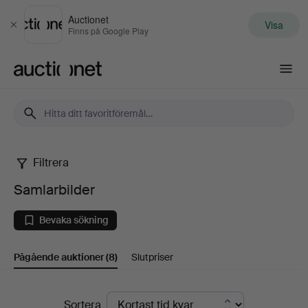
Auctionet
Visa
Stäng
Finns på Google Play
Auctionet.com
Filtrera
Samlarbilder
Samlarbilder
Bevaka sökning
Pågående auktioner
(8)
Slutpriser
Pågående
Sortera