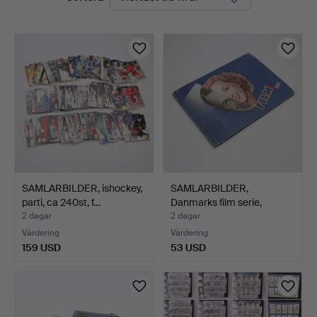
auktioner
SAMLARBILDER, ishockey,
SAMLARBILDER,
parti, ca 240st, f…
Danmarks film serie,
Kaffesu…
2 dagar
2 dagar
Värdering
Värdering
159 USD
53 USD