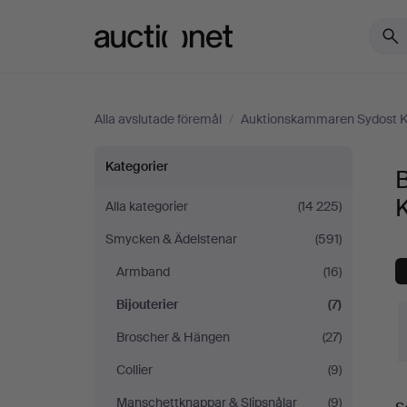
Auctionet.com
Alla avslutade föremål
/
Auktionskammaren Sydost 
Bijouterier
Kategorier
på
Alla kategorier
(14 225)
Smycken & Ädelstenar
(591)
Auktionskammaren
Armband
(16)
Sydost
Bijouterier
(7)
Kalmar
Broscher & Hängen
(27)
Collier
(9)
S
Manschettknappar & Slipsnålar
(9)