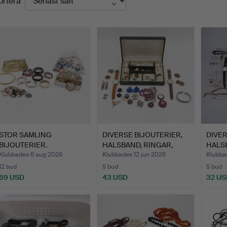
ortera
STOR SAMLING
DIVERSE BIJOUTERIER,
DIVER
BIJOUTERIER.
HALSBAND, RINGAR,
HALS
ÖRH…
ARMB
Klubbades 6 aug 2026
Klubbades 12 jun 2026
Klubba
12 bud
5 bud
5 bud
69 USD
43 USD
32 US