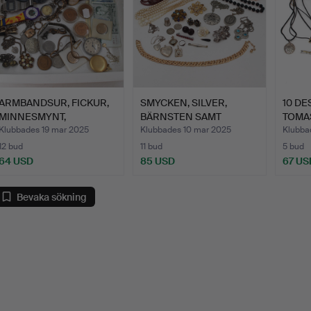
ARMBANDSUR, FICKUR,
SMYCKEN, SILVER,
10 D
MINNESMYNT,
BÄRNSTEN SAMT
TOMAS
SMYCKEN, B…
BIJOUTERIER.
INO…
Klubbades 19 mar 2025
Klubbades 10 mar 2025
Klubba
12 bud
11 bud
5 bud
64 USD
85 USD
67 US
Bevaka sökning