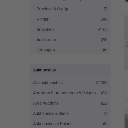
S
Preciosa & Övrigt
(7)
Ringar
(30)
Smycken
(442)
Ädelstenar
(28)
Örhängen
(16)
Auktionshus
Alla auktionshus
(2 130)
Acreman St Auctioneers & Valuers
(33)
Arce Auctions
(22)
Auktionshaus Blank
(7)
Auktionshuset Kolonn
(6)