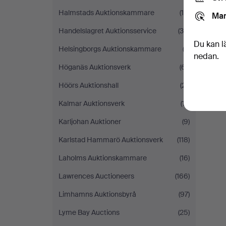
Halmstads Auktionskammare
(19)
Mar
Handelslagret Auktionsservice
(39)
Du kan l
Helsingborgs Auktionskammare
(2)
nedan.
Höganäs Auktionsverk
(61)
Höörs Auktionshall
(21)
Kalmar Auktionsverk
(17)
Karljohan Auktioner
(9)
Karlstad Hammarö Auktionsverk
(118)
Laholms Auktionskammare
(16)
Lawrences Auctioneers
(166)
Limhamns Auktionsbyrå
(97)
Lyme Bay Auctions
(25)