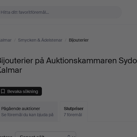
Kalmar
/
Smycken & Ädelstenar
/
Bijouterier
Bijouterier på Auktionskammaren Sydo
Kalmar
Bevaka sökning
Pågående auktioner
Slutpriser
Se föremål du kan bjuda på
7 föremål
lutpriser