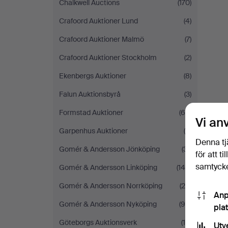
Chalkwell Auctions
(170)
Crafoord Auktioner Lund
(4)
Crafoord Auktioner Malmö
(7)
Crafoord Auktioner Stockholm
(2)
Ekenbergs Auktioner
(8)
Falun Auktionsbyrå
(3)
Formstad Auktioner
(69)
Vi an
Garpenhus Auktioner
(9)
Denna tj
Gomér & Andersson Jönköping
(31)
för att t
samtycke
Gomér & Andersson Linköping
(146)
Gomér & Andersson Norrköping
(20)
Anp
Gomér & Andersson Nyköping
(96)
pla
Göteborgs Auktionsverk
(15)
Utv