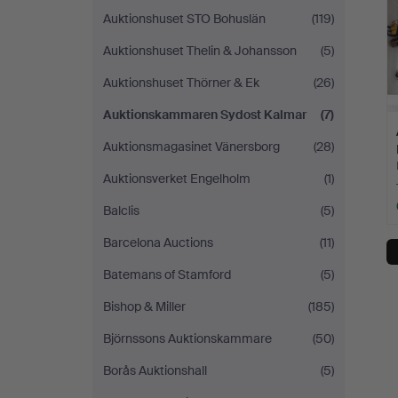
Auktionshuset STO Bohuslän
(119)
Auktionshuset Thelin & Johansson
(5)
Auktionshuset Thörner & Ek
(26)
Auktionskammaren Sydost Kalmar
(7)
Auktionsmagasinet Vänersborg
(28)
Auktionsverket Engelholm
(1)
Balclis
(5)
Barcelona Auctions
(11)
Batemans of Stamford
(5)
Bishop & Miller
(185)
Björnssons Auktionskammare
(50)
Borås Auktionshall
(5)