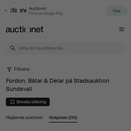
Auctionet
Visa
Stäng
Finns på Google Play
Auctionet.com
Filtrera
Fordon,
Fordon, Båtar & Delar på Stadsauktion
Båtar
Sundsvall
&
Bevaka sökning
Delar
Pågående auktioner
Slutpriser
(215)
på