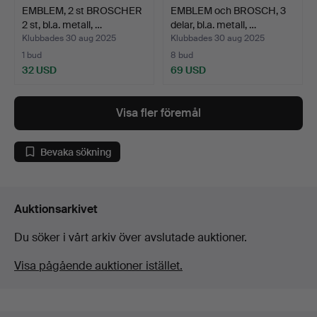
EMBLEM, 2 st BROSCHER
EMBLEM och BROSCH, 3
2 st, bl.a. metall, …
delar, bl.a. metall, …
Klubbades 30 aug 2025
Klubbades 30 aug 2025
1 bud
8 bud
32 USD
69 USD
Visa fler föremål
Bevaka sökning
Auktionsarkivet
Du söker i vårt arkiv över avslutade auktioner.
Visa pågående auktioner istället.