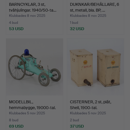
BARNCYKLAR, 3 st,
DUKNKAR/BEHÅLLARE, 6
tvåhjulingar. 1940/50-ta…
st, metall, bla. BP, …
Klubbades 8 nov 2025
Klubbades 8 nov 2025
4 bud
1 bud
53 USD
32 USD
MODELLBIL,
CISTERNER, 2 st, plåt,
hemmabygge, 19000-tal.
Shell, 1900-tal.
Klubbades 5 nov 2025
Klubbades 5 nov 2025
8 bud
2 bud
69 USD
37 USD