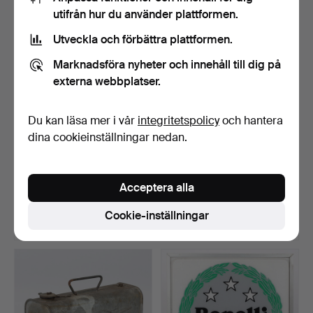
utifrån hur du använder plattformen.
Utveckla och förbättra plattformen.
Marknadsföra nyheter och innehåll till dig på
externa webbplatser.
Du kan läsa mer i vår
integritetspolicy
och hantera
dina cookieinställningar nedan.
NUMMERPLÅT, med S-
VETERANMOTORCYKEL,
märkning, aluminium, 190…
Acceptera alla
DKW NZ 500, Tyskland 19…
Klubbades 30 nov 2025
Klubbades 26 nov 2025
11 bud
1 bud
Cookie-inställningar
10 548 USD
32 USD
Utvalt
föremål