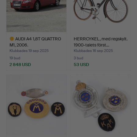
AUDI A4 1,8T QUATTRO
HERRCYKEL, med regskylt.
M1, 2006.
1900-talets först…
Klubbades 19 sep 2025
Klubbades 16 sep 2025
19 bud
3 bud
2 848 USD
53 USD
Utvalt
föremål