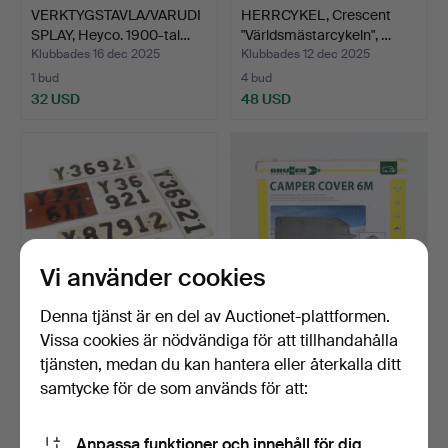
VERKTYGSTAVLA/VARUDI
HERRCYKEL, Crescent
SPLAY, Heyco. 1900-tal…
"Världsmästarcykeln", …
Klubbades 16 dec 2025
Klubbades 12 dec 2025
1 bud
4 bud
32 USD
48 USD
Vi använder cookies
Denna tjänst är en del av Auctionet-plattformen.
Vissa cookies är nödvändiga för att tillhandahålla
NUMMERPLÅTAR, 6 st,
HUSBILSÖVERDRAG,
tjänsten, medan du kan hantera eller återkalla ditt
metall och plast, 1900…
Brunner, 6 meter. Tysklan…
samtycke för de som används för att:
Klubbades 7 dec 2025
Klubbades 1 dec 2025
1 bud
4 bud
32 USD
64 USD
Anpassa funktioner och innehåll för dig