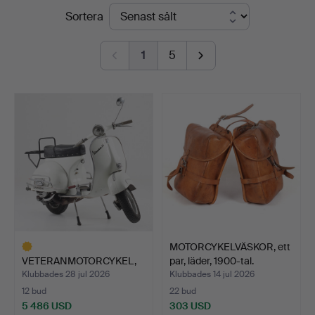
Slutpriser
Sortera
Stadsauktion
Sundsvall
1
5
MOTORCYKELVÄSKOR, ett
VETERANMOTORCYKEL,
par, läder, 1900-tal.
Vespa Grand Sport 160 c…
Klubbades 28 jul 2026
Klubbades 14 jul 2026
12 bud
22 bud
5 486 USD
303 USD