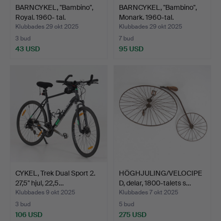
BARNCYKEL, "Bambino",
BARNCYKEL, "Bambino",
Royal. 1960- tal.
Monark. 1960-tal.
Klubbades 29 okt 2025
Klubbades 29 okt 2025
3 bud
7 bud
43 USD
95 USD
CYKEL, Trek Dual Sport 2.
HÖGHJULING/VELOCIPE
27,5" hjul, 22,5…
D, delar, 1800-talets s…
Klubbades 9 okt 2025
Klubbades 7 okt 2025
3 bud
5 bud
106 USD
275 USD