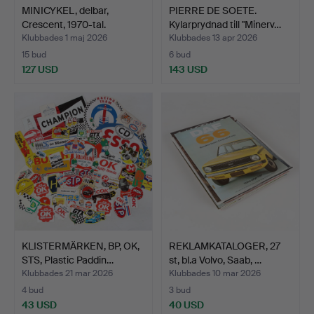
MINICYKEL, delbar,
PIERRE DE SOETE.
Crescent, 1970-tal.
Kylarprydnad till "Minerv…
Klubbades 1 maj 2026
Klubbades 13 apr 2026
15 bud
6 bud
127 USD
143 USD
KLISTERMÄRKEN, BP, OK,
REKLAMKATALOGER, 27
STS, Plastic Paddin…
st, bl.a Volvo, Saab, …
Klubbades 21 mar 2026
Klubbades 10 mar 2026
4 bud
3 bud
43 USD
40 USD