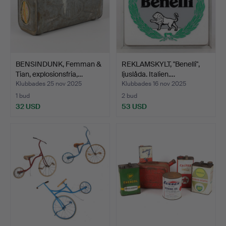
BENSINDUNK, Femman &
REKLAMSKYLT, "Benelli",
Tian, explosionsfria,…
ljuslåda. Italien.…
Klubbades 25 nov 2025
Klubbades 16 nov 2025
1 bud
2 bud
32 USD
53 USD