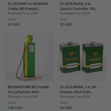
OLJEDUNK och BURKAR,
OLJEDUNKAR, 2 st,
3 delar, BP, Energol,…
Castrol, Castrolite. 190…
Klubbades 5 jan 2026
Klubbades 5 jan 2026
2 bud
1 bud
37 USD
32 USD
BENSINPUMP, BP, modelll
OLJEDUNKAR, 2 st, BP,
50. Ljungmans Verk…
Energol, Visco Stati…
Klubbades 2 jan 2026
Klubbades 2 jan 2026
11 bud
3 bud
1 741 USD
43 USD