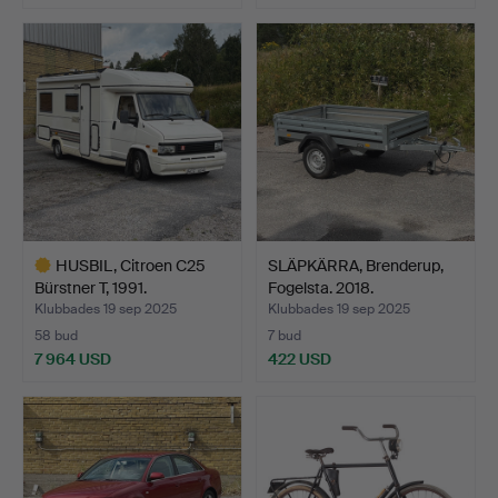
HUSBIL, Citroen C25
SLÄPKÄRRA, Brenderup,
Bürstner T, 1991.
Fogelsta. 2018.
Klubbades 19 sep 2025
Klubbades 19 sep 2025
58 bud
7 bud
7 964 USD
422 USD
Utvalt
föremål