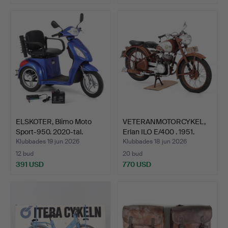
Utvalt
föremål
ELSKOTER, Blimo Moto
VETERANMOTORCYKEL,
Sport-950. 2020-tal.
Erlan ILO E/400 . 1951.
Klubbades 19 jun 2026
Klubbades 18 jun 2026
12 bud
20 bud
391 USD
770 USD