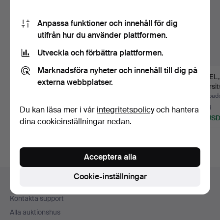
Anpassa funktioner och innehåll för dig
utifrån hur du använder plattformen.
Utveckla och förbättra plattformen.
Marknadsföra nyheter och innehåll till dig på
MOUNTAINBIKE, Giant
VOLKSWAGEN
CYKEL, 
externa webbplatser.
ATR 680, 26".
1500 LIM 113, årsmodell
lädersit
1970.
mär…
Klubbades 17 apr 2026
Klubbades 10 okt 2025
Klubbad
8 bud
12 bud
3 bud
Du kan läsa mer i vår
integritetspolicy
och hantera
64 USD
1 688 USD
43 US
dina cookieinställningar nedan.
Utvalt
föremål
Acceptera alla
Sidfotsnavigation
Cookie-inställningar
Hjälp och kontakt
Kontakta support
Alla auktionshus