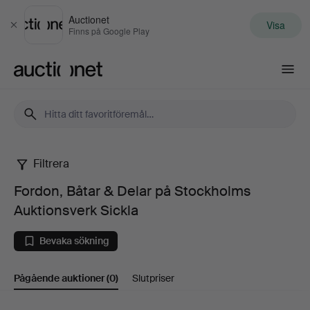
Auctionet
Visa
Stäng
Finns på Google Play
Auctionet.com
Filtrera
Fordon,
Fordon, Båtar & Delar på Stockholms
Båtar
Auktionsverk Sickla
&
Bevaka sökning
Delar
Pågående auktioner
(0)
Slutpriser
på